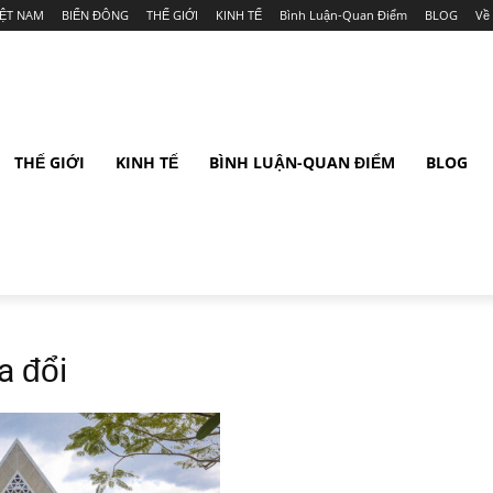
IỆT NAM
BIỂN ĐÔNG
THẾ GIỚI
KINH TẾ
Bình Luận-Quan Điểm
BLOG
Về
THẾ GIỚI
KINH TẾ
BÌNH LUẬN-QUAN ĐIỂM
BLOG
a đổi