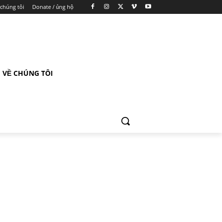
 chúng tôi
Donate / ủng hộ
VỀ CHÚNG TÔI