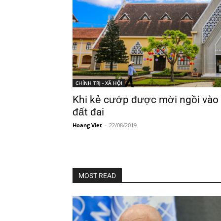
CHÍNH TRỊ - XÃ HỘI
Khi kẻ cướp được mời ngồi vào 
đất đai
Hoang Viet
-
22/08/2019
MOST READ