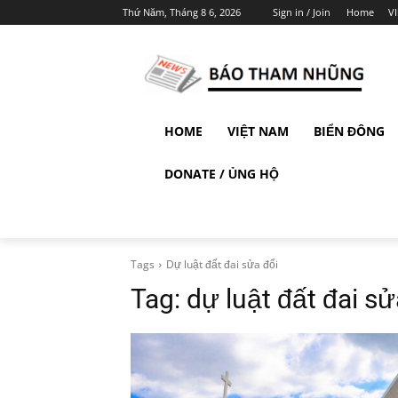
Thứ Năm, Tháng 8 6, 2026
Sign in / Join
Home
V
HOME
VIỆT NAM
BIỂN ĐÔNG
DONATE / ỦNG HỘ
Tags
Dự luật đất đai sửa đổi
Tag:
dự luật đất đai sử