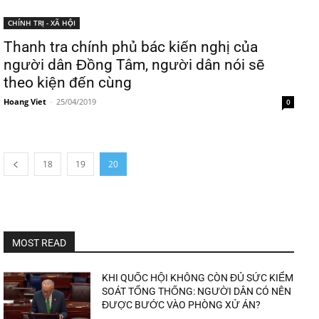
CHÍNH TRỊ - XÃ HỘI
Thanh tra chính phủ bác kiến nghị của
người dân Đồng Tâm, người dân nói sẽ
theo kiện đến cùng
Hoang Viet
-
25/04/2019
0
18
19
20
MOST READ
KHI QUỐC HỘI KHÔNG CÒN ĐỦ SỨC KIỂM
SOÁT TỔNG THỐNG: NGƯỜI DÂN CÓ NÊN
ĐƯỢC BƯỚC VÀO PHÒNG XỬ ÁN?