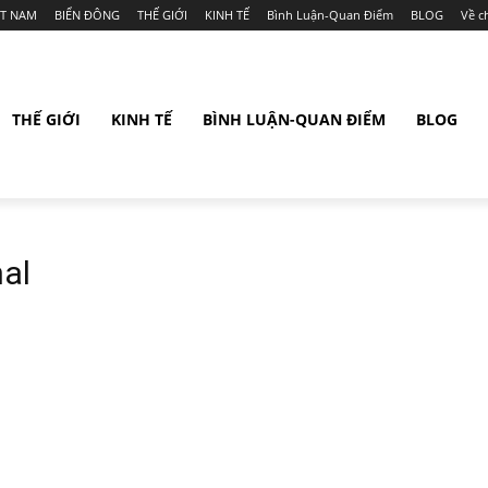
ỆT NAM
BIỂN ĐÔNG
THẾ GIỚI
KINH TẾ
Bình Luận-Quan Điểm
BLOG
Về c
THẾ GIỚI
KINH TẾ
BÌNH LUẬN-QUAN ĐIỂM
BLOG
al