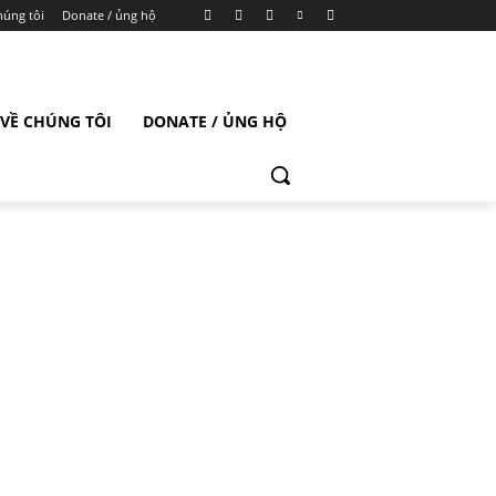
húng tôi
Donate / ủng hộ
VỀ CHÚNG TÔI
DONATE / ỦNG HỘ