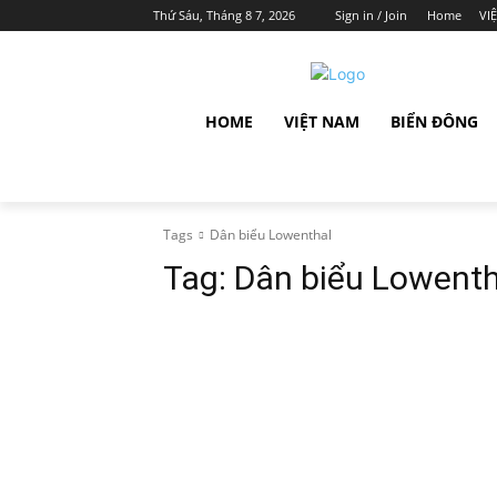
Thứ Sáu, Tháng 8 7, 2026
Sign in / Join
Home
VI
HOME
VIỆT NAM
BIỂN ĐÔNG
Tags
Dân biểu Lowenthal
Tag:
Dân biểu Lowenth