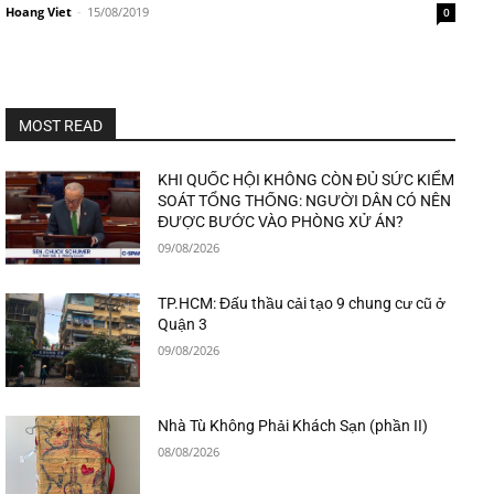
Hoang Viet
-
15/08/2019
0
MOST READ
KHI QUỐC HỘI KHÔNG CÒN ĐỦ SỨC KIỂM
SOÁT TỔNG THỐNG: NGƯỜI DÂN CÓ NÊN
ĐƯỢC BƯỚC VÀO PHÒNG XỬ ÁN?
09/08/2026
TP.HCM: Đấu thầu cải tạo 9 chung cư cũ ở
Quận 3
09/08/2026
Nhà Tù Không Phải Khách Sạn (phần II)
08/08/2026