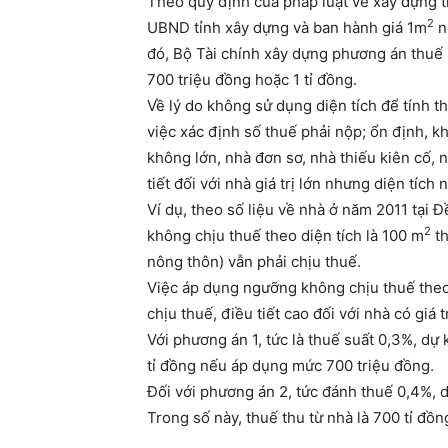
Theo quy định của pháp luật về xây dựng t
2
UBND tỉnh xây dựng và ban hành giá 1m
n
đó, Bộ Tài chính xây dựng phương án thuế s
700 triệu đồng hoặc 1 tỉ đồng.
Về lý do không sử dụng diện tích để tính th
việc xác định số thuế phải nộp; ổn định, kh
không lớn, nhà đơn sơ, nhà thiếu kiên cố, 
tiết đối với nhà giá trị lớn nhưng diện tíc
Ví dụ, theo số liệu về nhà ở năm 2011 tại
2
không chịu thuế theo diện tích là 100 m
th
nông thôn) vẫn phải chịu thuế.
Việc áp dụng ngưỡng không chịu thuế theo g
chịu thuế, điều tiết cao đối với nhà có giá 
Với phương án 1, tức là thuế suất 0,3%, dự
tỉ đồng nếu áp dụng mức 700 triệu đồng.
Đối với phương án 2, tức đánh thuế 0,4%, dự
Trong số này, thuế thu từ nhà là 700 tỉ đồn