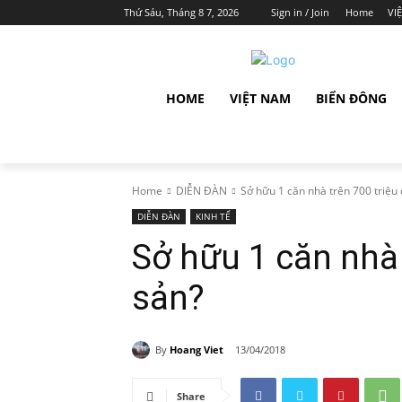
Thứ Sáu, Tháng 8 7, 2026
Sign in / Join
Home
VI
HOME
VIỆT NAM
BIỂN ĐÔNG
Home
DIỄN ĐÀN
Sở hữu 1 căn nhà trên 700 triệu 
DIỄN ĐÀN
KINH TẾ
Sở hữu 1 căn nhà 
sản?
By
Hoang Viet
13/04/2018
Share