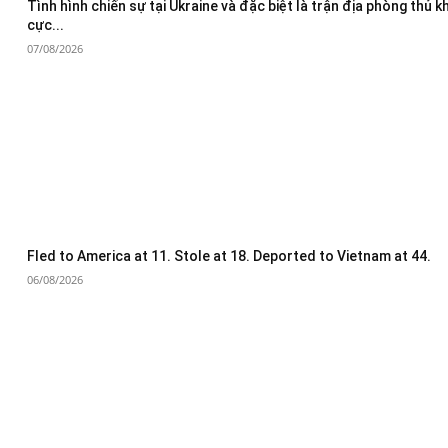
Tình hình chiến sự tại Ukraine và đặc biệt là trận địa phòng thủ 
cực...
07/08/2026
Fled to America at 11. Stole at 18. Deported to Vietnam at 44.
06/08/2026