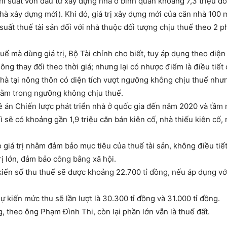
hì suất vốn đầu tư xây dựng nhà ở bình quân khoảng 7,3 triệu đ
hà xây dựng mới). Khi đó, giá trị xây dựng mới của căn nhà 100 
uất thuế tài sản đối với nhà thuộc đối tượng chịu thuế theo 2 
uế mà dùng giá trị, Bộ Tài chính cho biết, tuy áp dụng theo diện 
ông thay đổi theo thời giá; nhưng lại có nhược điểm là điều tiết 
nhà tại nông thôn có diện tích vượt ngưỡng không chịu thuế nhưng
h nằm trong ngưỡng không chịu thuế.
 Đề án Chiến lược phát triển nhà ở quốc gia đến năm 2020 và t
ì sẽ có khoảng gần 1,9 triệu căn bán kiên cố, nhà thiếu kiên cố, 
iá trị nhằm đảm bảo mục tiêu của thuế tài sản, không điều tiết
trị lớn, đảm bảo công bằng xã hội.
 kiến số thu thuế sẽ được khoảng 22.700 tỉ đồng, nếu áp dụng với
 kiến mức thu sẽ lần lượt là 30.300 tỉ đồng và 31.000 tỉ đồng.
g, theo ông Phạm Đình Thi, còn lại phần lớn vẫn là thuế đất.