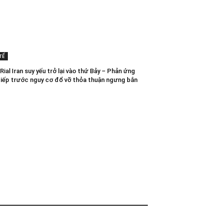
TẾ
ial Iran suy yếu trở lại vào thứ Bảy – Phản ứng
tiếp trước nguy cơ đổ vỡ thỏa thuận ngưng bắn