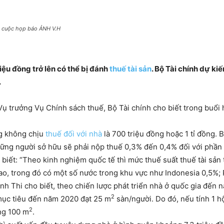
ại cuộc họp báo ẢNH V.H
riệu đồng trở lên có thể bị đánh
thuế tài sản
. Bộ Tài chính dự ki
.
Vụ trưởng Vụ Chính sách thuế, Bộ Tài chính cho biết trong buổi 
ng không chịu
thuế đối với nhà
là 700 triệu đồng hoặc 1 tỉ đồng. 
hững người sở hữu sẽ phải nộp thuế 0,3% đến 0,4% đối với phần 
 biết: “Theo kinh nghiệm quốc tế thì mức thuế suất thuế tài sản 
ao, trong đó có một số nước trong khu vực như Indonesia 0,5%; 
nh Thi cho biết, theo chiến lược phát triển nhà ở quốc gia đến
2
 mục tiêu đến năm 2020 đạt 25 m
sàn/người. Do đó, nếu tính 1 hộ
2
ảng 100 m
.