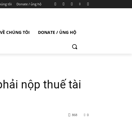
húng tôi
Donate / ủng hộ
VỀ CHÚNG TÔI
DONATE / ỦNG HỘ
hải nộp thuế tài
868
0