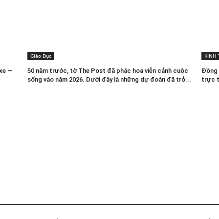
Giáo Dục
KINH 
 xe —
50 năm trước, tờ The Post đã phác họa viễn cảnh cuộc
Đồng R
sống vào năm 2026. Dưới đây là những dự đoán đã trở...
trực 