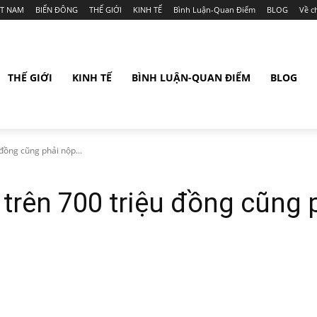
ỆT NAM
BIỂN ĐÔNG
THẾ GIỚI
KINH TẾ
Bình Luận-Quan Điểm
BLOG
Về c
THẾ GIỚI
KINH TẾ
BÌNH LUẬN-QUAN ĐIỂM
BLOG
đồng cũng phải nộp...
trên 700 triệu đồng cũng p