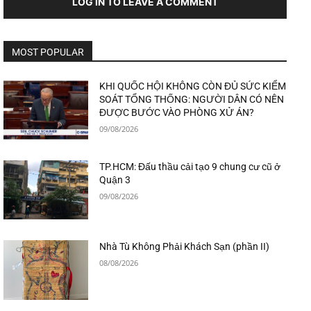
LOG IN TO LEAVE A COMMENT
MOST POPULAR
KHI QUỐC HỘI KHÔNG CÒN ĐỦ SỨC KIỂM
SOÁT TỔNG THỐNG: NGƯỜI DÂN CÓ NÊN
ĐƯỢC BƯỚC VÀO PHÒNG XỬ ÁN?
09/08/2026
TP.HCM: Đấu thầu cải tạo 9 chung cư cũ ở
Quận 3
09/08/2026
Nhà Tù Không Phải Khách Sạn (phần II)
08/08/2026