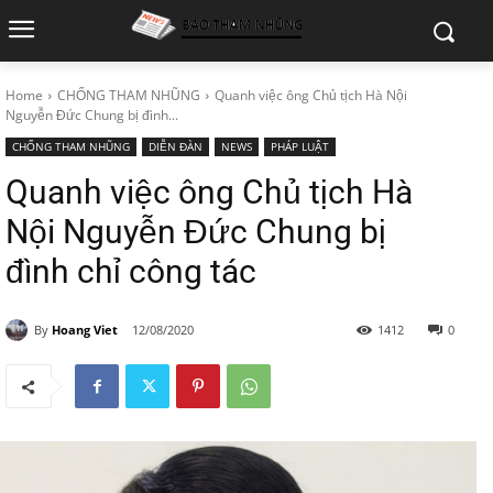
Home
CHỐNG THAM NHŨNG
Quanh việc ông Chủ tịch Hà Nội
Nguyễn Đức Chung bị đình...
CHỐNG THAM NHŨNG
DIỄN ĐÀN
NEWS
PHÁP LUẬT
Quanh việc ông Chủ tịch Hà
Nội Nguyễn Đức Chung bị
đình chỉ công tác
By
Hoang Viet
12/08/2020
1412
0