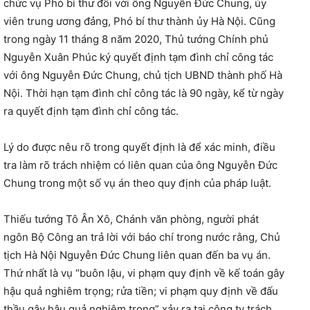
chức vụ Phó bí thư đối với ông Nguyễn Đức Chung, ủy
viên trung ương đảng, Phó bí thư thành ủy Hà Nội. Cũng
trong ngày 11 tháng 8 năm 2020, Thủ tướng Chính phủ
Nguyễn Xuân Phúc ký quyết định tạm đình chỉ công tác
với ông Nguyễn Đức Chung, chủ tịch UBND thành phố Hà
Nội. Thời hạn tạm đình chỉ công tác là 90 ngày, kể từ ngày
ra quyết định tạm đình chỉ công tác.
Lý do được nêu rõ trong quyết định là để xác minh, điều
tra làm rõ trách nhiệm có liên quan của ông Nguyễn Đức
Chung trong một số vụ án theo quy định của pháp luật.
Thiếu tướng Tô Ân Xô, Chánh văn phòng, người phát
ngôn Bộ Công an trả lời với báo chí trong nước rằng, Chủ
tịch Hà Nội Nguyễn Đức Chung liên quan đến ba vụ án.
Thứ nhất là vụ “buôn lậu, vi phạm quy định về kế toán gây
hậu quả nghiêm trọng; rửa tiền; vi phạm quy định về đấu
thầu gây hậu quả nghiêm trọng” xảy ra tại công ty trách