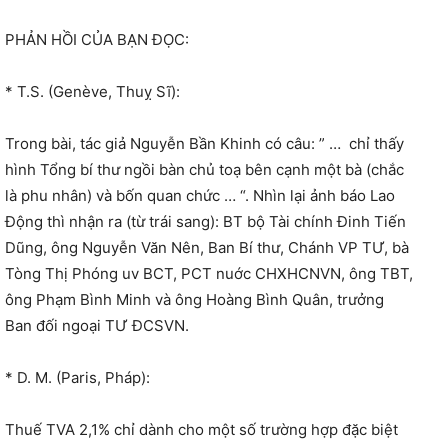
PHẢN HỒI CỦA BẠN ĐỌC:
* T.S. (Genève, Thuỵ Sĩ):
Trong bài, tác giả Nguyễn Bần Khinh có câu: ” … chỉ thấy
hình Tổng bí thư ngồi bàn chủ toạ bên cạnh một bà (chắc
là phu nhân) và bốn quan chức … “. Nhìn lại ảnh báo Lao
Động thì nhận ra (từ trái sang): BT bộ Tài chính Đinh Tiến
Dũng, ông Nguyễn Văn Nên, Ban Bí thư, Chánh VP TƯ, bà
Tòng Thị Phóng uv BCT, PCT nuớc CHXHCNVN, ông TBT,
ông Phạm Bình Minh và ông Hoàng Bình Quân, trưởng
Ban đối ngoại TƯ ĐCSVN.
* D. M. (Paris, Pháp):
Thuế TVA 2,1% chỉ dành cho một số trường hợp đặc biệt