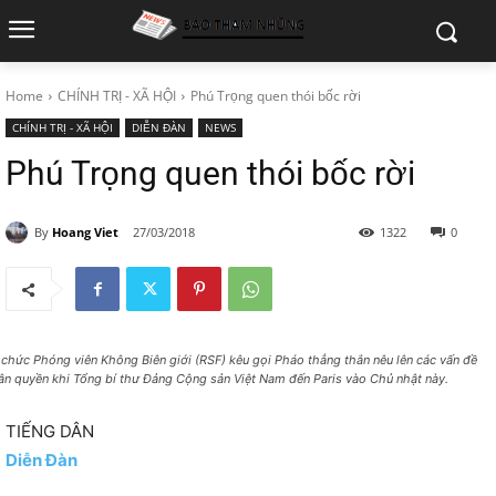
Home
CHÍNH TRỊ - XÃ HỘI
Phú Trọng quen thói bốc rời
CHÍNH TRỊ - XÃ HỘI
DIỄN ĐÀN
NEWS
Phú Trọng quen thói bốc rời
By
Hoang Viet
27/03/2018
1322
0
 chức Phóng viên Không Biên giới (RSF) kêu gọi Pháo thẳng thắn nêu lên các vấn đề
ân quyền khi Tổng bí thư Đảng Cộng sản Việt Nam đến Paris vào Chủ nhật này.
TIẾNG DÂN
Diễn Đàn