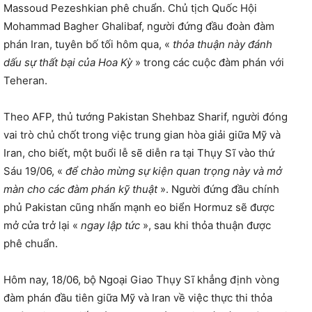
Massoud Pezeshkian phê chuẩn. Chủ tịch Quốc Hội
Mohammad Bagher Ghalibaf, người đứng đầu đoàn đàm
phán Iran, tuyên bố tối hôm qua, «
thỏa thuận này đánh
dấu sự thất bại của Hoa Kỳ
» trong các cuộc đàm phán với
Teheran.
Theo AFP, thủ tướng Pakistan Shehbaz Sharif, người đóng
vai trò chủ chốt trong việc trung gian hòa giải giữa Mỹ và
Iran, cho biết, một buổi lễ sẽ diễn ra tại Thụy Sĩ vào thứ
Sáu 19/06, «
để chào mừng sự kiện quan trọng này và mở
màn cho các đàm phán kỹ thuật
». Người đứng đầu chính
phủ Pakistan cũng nhấn mạnh eo biển Hormuz sẽ được
mở cửa trở lại «
ngay lập tức
», sau khi thỏa thuận được
phê chuẩn.
Hôm nay, 18/06, bộ Ngoại Giao Thụy Sĩ khẳng định vòng
đàm phán đầu tiên giữa Mỹ và Iran về việc thực thi thỏa