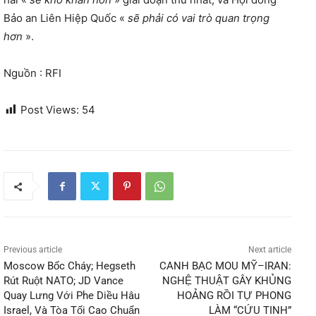
Bảo an Liên Hiệp Quốc «
sẽ phải có vai trò quan trọng
hơn
».
Nguồn : RFI
Post Views:
54
Previous article
Next article
Moscow Bốc Cháy; Hegseth
CANH BẠC MOU MỸ–IRAN:
Rút Ruột NATO; JD Vance
NGHỆ THUẬT GÂY KHỦNG
Quay Lưng Với Phe Diều Hâu
HOẢNG RỒI TỰ PHONG
Israel, Và Tòa Tối Cao Chuẩn
LÀM “CỨU TINH”