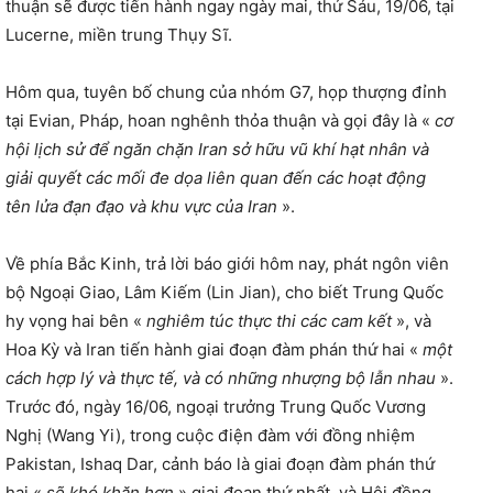
thuận sẽ được tiến hành ngay ngày mai, thứ Sáu, 19/06, tại
Lucerne, miền trung Thụy Sĩ.
Hôm qua, tuyên bố chung của nhóm G7, họp thượng đỉnh
tại Evian, Pháp, hoan nghênh thỏa thuận và gọi đây là «
cơ
hội lịch sử để ngăn chặn Iran sở hữu vũ khí hạt nhân và
giải quyết các mối đe dọa liên quan đến các hoạt động
tên lửa đạn đạo và khu vực của Iran
».
Về phía Bắc Kinh, trả lời báo giới hôm nay, phát ngôn viên
bộ Ngoại Giao, Lâm Kiếm (Lin Jian), cho biết Trung Quốc
hy vọng hai bên «
nghiêm túc thực thi các cam kết
», và
Hoa Kỳ và Iran tiến hành giai đoạn đàm phán thứ hai «
một
cách hợp lý và thực tế, và có những nhượng bộ lẫn nhau
».
Trước đó, ngày 16/06, ngoại trưởng Trung Quốc Vương
Nghị (Wang Yi), trong cuộc điện đàm với đồng nhiệm
Pakistan, Ishaq Dar, cảnh báo là giai đoạn đàm phán thứ
hai «
sẽ khó khăn hơn
» giai đoạn thứ nhất, và Hội đồng