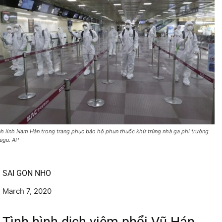
nh lính Nam Hàn trong trang phục bảo hộ phun thuốc khử trùng nhà ga phi trường
egu. AP
SAI GON NHO
March 7, 2020
Tình hình dịch viêm phổi Vũ Hán