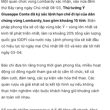
Một quan chức vùng Lombardy xác nhận, vào nửa đêm
thứ Bảy rạng ngày Chủ nhật 08-03,
Thủ tướng Ý
Giuseppe Conte đã ký sắc lệnh hạn chế đi lại của dân
chúng vùng Lombardy, bao gồm khoảng 15 tỉnh
. Biện
pháp phong tỏa sẽ cô lập vùng bắc Ý – vùng lớn nhất và
kinh tế phát triển nhất, làm ra khoảng 20% tổng sản lượng
quốc gia (GDP) của nước này. Lệnh phong tỏa sẽ bắt đầu
có hiệu lực từ ngày mai Chủ nhật 08-03 và kéo dài tới hết
ngày 03-04.
Báo chí đưa tin rằng trong thời gian phong tỏa, nhiều hoạt
động có đông người tham gia sẽ bị cấm tổ chức, kể cả
đám cưới, đám tang, các sự kiện văn hóa thể thao. Các
quán rượu và giải khát sẽ bị kết tội hình sự nếu không
thực hiện nghiêm việc buộc khách hàng giữ khoảng cách
an toàn với nhau.
Số người nhiễm coronavirus ở Ý đã tăng rất nhanh, tăng