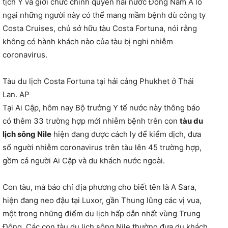
tịch Ý và giới chức chính quyền hai nước Đông Nam Á lo
ngại những người này có thể mang mầm bệnh dù công ty
Costa Cruises, chủ sở hữu tàu Costa Fortuna, nói rằng
không có hành khách nào của tàu bị nghi nhiễm
coronavirus.
Tàu du lịch Costa Fortuna tại hải cảng Phukhet ở Thái
Lan. AP
Tại Ai Cập, hôm nay Bộ trưởng Y tế nước này thông báo
có thêm 33 trường hợp mới nhiễm bệnh trên con
tàu du
lịch sông Nile
hiện đang được cách ly để kiểm dịch, đưa
số người nhiễm coronavirus trên tàu lên 45 trường hợp,
gồm cả người Ai Cập và du khách nước ngoài.
Con tàu, mà báo chí địa phương cho biết tên là A Sara,
hiện đang neo đậu tại Luxor, gần Thung lũng các vị vua,
một trong những điểm du lịch hấp dẫn nhất vùng Trung
Đông. Các con tàu du lịch sông Nile thường đưa du khách