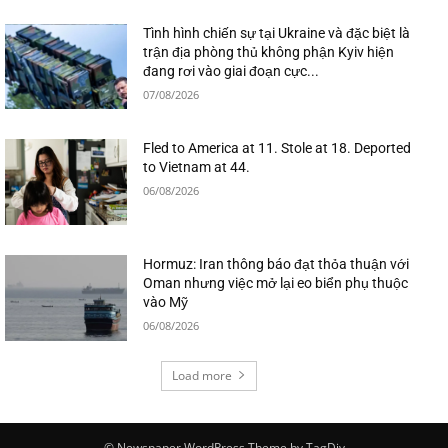
Tình hình chiến sự tại Ukraine và đặc biệt là
trận địa phòng thủ không phận Kyiv hiện
đang rơi vào giai đoạn cực...
07/08/2026
Fled to America at 11. Stole at 18. Deported
to Vietnam at 44.
06/08/2026
Hormuz: Iran thông báo đạt thỏa thuận với
Oman nhưng việc mở lại eo biển phụ thuộc
vào Mỹ
06/08/2026
Load more
© Newspaper WordPress Theme by TagDiv