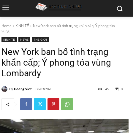
Home
KINH TẾ
New York ban bố tình trạng khẩn cấp; Ý phong tỏa
vùng...
KINH TẾ
NEWS
THẾ GIỚI
New York ban bố tình trạng
khẩn cấp; Ý phong tỏa vùng
Lombardy
By
Hoang Viet
08/03/2020
545
0