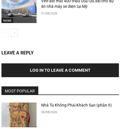
VinFast mất 400 triệu USD ưu đãi cho dự
án nhà máy xe điện tại Mỹ
01/08/2026
NEWS
LEAVE A REPLY
LOG IN TO LEAVE A COMMENT
MOST POPULAR
Nhà Tù Không Phải Khách Sạn (phần II)
08/08/2026