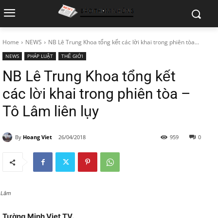
Home
NEWS
NB Lê Trung Khoa tổng kết các lời khai trong phiên tòa...
NEWS
PHÁP LUẬT
THẾ GIỚI
NB Lê Trung Khoa tổng kết
các lời khai trong phiên tòa –
Tô Lâm liên lụy
By
Hoang Viet
26/04/2018
959
0
 Lâm
Tường Minh Viet TV.