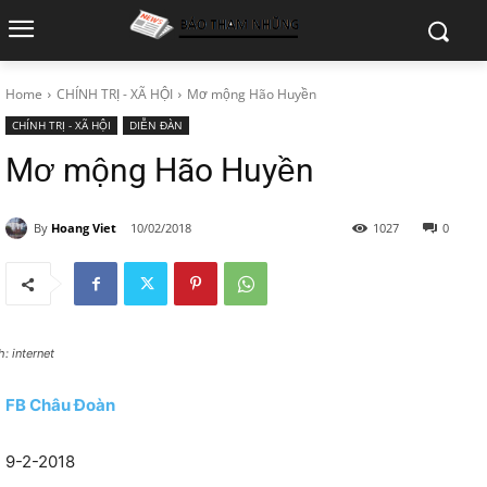
Home
CHÍNH TRỊ - XÃ HỘI
Mơ mộng Hão Huyền
CHÍNH TRỊ - XÃ HỘI
DIỄN ĐÀN
Mơ mộng Hão Huyền
By
Hoang Viet
10/02/2018
1027
0
: internet
FB Châu Đoàn
9-2-2018