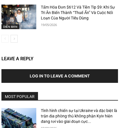
Tấm Hóa Đơn $612 Và Tiền Tip $9: Khi Sự
Tri Ân Biến Thành “Thuế Ẩn” Và Cuộc Nổi
Loạn Của Người Tiêu Dùng
19/05/2026
DIỄN ĐÀN
LEAVE A REPLY
LOG IN TO LEAVE A COMMENT
MOST POPULAR
Tình hình chiến sự tại Ukraine và đặc biệt là
trận địa phòng thủ không phận Kyiv hiện
đang rơi vào giai đoạn cực...