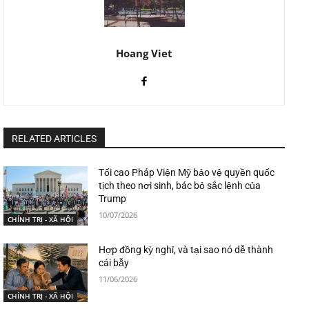
Hoang Viet
RELATED ARTICLES
Tối cao Pháp Viện Mỹ bảo vệ quyền quốc
tịch theo nơi sinh, bác bỏ sắc lệnh của
Trump
10/07/2026
CHÍNH TRỊ - XÃ HỘI
Hợp đồng kỳ nghỉ, và tại sao nó dễ thành
cái bẫy
11/06/2026
CHÍNH TRỊ - XÃ HỘI