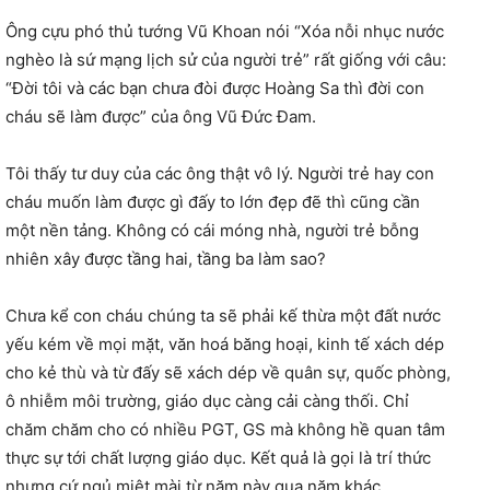
Ông cựu phó thủ tướng Vũ Khoan nói “Xóa nỗi nhục nước
nghèo là sứ mạng lịch sử của người trẻ” rất giống với câu:
“Đời tôi và các bạn chưa đòi được Hoàng Sa thì đời con
cháu sẽ làm được” của ông Vũ Đức Đam.
Tôi thấy tư duy của các ông thật vô lý. Người trẻ hay con
cháu muốn làm được gì đấy to lớn đẹp đẽ thì cũng cần
một nền tảng. Không có cái móng nhà, người trẻ bỗng
nhiên xây được tầng hai, tầng ba làm sao?
Chưa kể con cháu chúng ta sẽ phải kế thừa một đất nước
yếu kém về mọi mặt, văn hoá băng hoại, kinh tế xách dép
cho kẻ thù và từ đấy sẽ xách dép về quân sự, quốc phòng,
ô nhiễm môi trường, giáo dục càng cải càng thối. Chỉ
chăm chăm cho có nhiều PGT, GS mà không hề quan tâm
thực sự tới chất lượng giáo dục. Kết quả là gọi là trí thức
nhưng cứ ngủ miệt mài từ năm này qua năm khác.