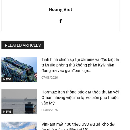
Hoang Viet
RELATED ARTICLES
Tình hình chiến sự tại Ukraine và đặc biệt là
trận địa phòng thủ không phận Kyiv hiện
đang rơi vào giai đoạn cực...
07/08/2026
NEWS
Hormuz: Iran thông báo đạt thỏa thuận với
Oman nhưng việc mở lại eo biển phụ thuộc
vào Mỹ
06/08/2026
NEWS
VinFast mất 400 triệu USD ưu đãi cho dự
án nhà máy xe điện tại Mỹ