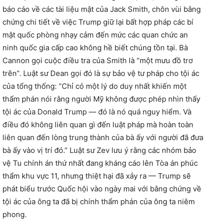
báo cáo về các tài liệu mật của Jack Smith, chôn vùi bằng
chứng chi tiết về việc Trump giữ lại bất hợp pháp các bí
mật quốc phòng nhạy cảm đến mức các quan chức an
ninh quốc gia cấp cao không hề biết chúng tồn tại. Bà
Cannon gọi cuộc điều tra của Smith là “một mưu đồ trơ
trẽn”. Luật sư Dean gọi đó là sự bảo vệ tư pháp cho tội ác
của tổng thống: “Chỉ có một lý do duy nhất khiến một
thẩm phán nói rằng người Mỹ không được phép nhìn thấy
tội ác của Donald Trump — đó là nó quá nguy hiểm. Và
điều đó không liên quan gì đến luật pháp mà hoàn toàn
liên quan đến lòng trung thành của bà ấy với người đã đưa
bà ấy vào vị trí đó.” Luật sư Zev lưu ý rằng các nhóm bảo
vệ Tu chính án thứ nhất đang kháng cáo lên Tòa án phúc
thẩm khu vực 11, nhưng thiệt hại đã xảy ra — Trump sẽ
phát biểu trước Quốc hội vào ngày mai với bằng chứng về
tội ác của ông ta đã bị chính thẩm phán của ông ta niêm
phong.