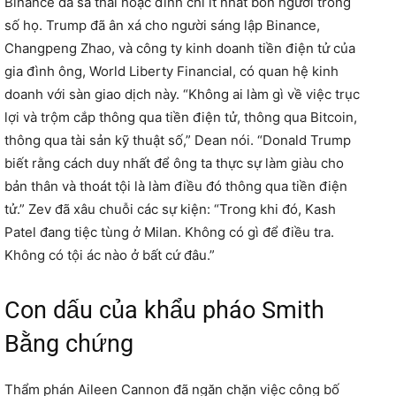
Binance đã sa thải hoặc đình chỉ ít nhất bốn người trong
số họ. Trump đã ân xá cho người sáng lập Binance,
Changpeng Zhao, và công ty kinh doanh tiền điện tử của
gia đình ông, World Liberty Financial, có quan hệ kinh
doanh với sàn giao dịch này. “Không ai làm gì về việc trục
lợi và trộm cắp thông qua tiền điện tử, thông qua Bitcoin,
thông qua tài sản kỹ thuật số,” Dean nói. “Donald Trump
biết rằng cách duy nhất để ông ta thực sự làm giàu cho
bản thân và thoát tội là làm điều đó thông qua tiền điện
tử.” Zev đã xâu chuỗi các sự kiện: “Trong khi đó, Kash
Patel đang tiệc tùng ở Milan. Không có gì để điều tra.
Không có tội ác nào ở bất cứ đâu.”
Con dấu của khẩu pháo Smith
Bằng chứng
Thẩm phán Aileen Cannon đã ngăn chặn việc công bố