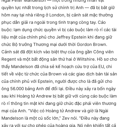
Ngài Peter Mandelson — một trong những nhân vật
quyền lực nhất trong lịch sử chính trị Anh — đã bị bắt giữ
hôm nay tại nhà riêng ở London, bị cảnh sát mặc thường
phục dẫn giải ra ngoài trong tình trạng còng tay. Cáo
buộc: lạm dụng chức quyền vì bị cáo buộc làm rò rỉ các tài
liệu mật của chính phủ cho Jeffrey Epstein khi đang giữ
chức Bộ trưởng Thương mại dưới thời Gordon Brown.
Cảnh sát đã đột kích vào biệt thự của ông gần Công viên
Regent và một bất động sản thứ hai ở Wiltshire. Hồ sơ cho
thấy Mandelson đã chia sẻ kế hoạch cứu trợ của EU, chi
tiết về việc từ chức của Brown và các giao dịch bán tài sản
của chính phủ với Epstein, người được cho là đã gửi cho
ông 56.000 bảng Anh để đổi lại. Điều này xảy ra bốn ngày
sau khi Hoàng tử Andrew bị bắt giữ với cùng cáo buộc làm
rò rỉ thông tin mật khi đang giữ chức đặc phái viên thương
mại của Anh. “Việc có Hoàng tử Andrew và giờ là Ngài
Mandelson là một cú sốc lớn,” Zev nói. “Điều này đang
xảy ra với sự cho phép của hoàng gia. Nó nên khiến tất cả