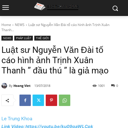
Home
NEWS
Luật sư Nguyễn Văn Đài tố cáo hình ảnh Trịnh Xuân
Thanh...
NEWS
PHÁP LUẬT
THẾ GIỚI
Luật sư Nguyễn Văn Đài tố
cáo hình ảnh Trịnh Xuân
Thanh ” đầu thú ” là giả mạo
By
Hoang Viet
13/07/2018
1001
0
Le Trung Khoa
Link Video: https://youtu.be/ku09qaWLCpk