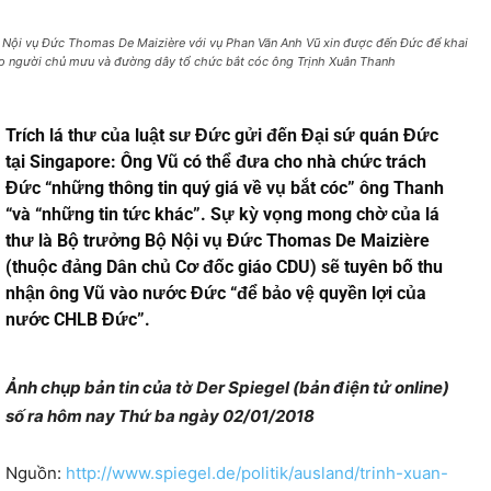
 Nội vụ Đức Thomas De Maizière với vụ Phan Văn Anh Vũ xin được đến Đức để khai
o người chủ mưu và đường dây tổ chức bắt cóc ông Trịnh Xuân Thanh
Trích lá thư của luật sư Đức gửi đến Đại sứ quán Đức
tại Singapore: Ông Vũ có thể đưa cho nhà chức trách
Đức “những thông tin quý giá về vụ bắt cóc” ông Thanh
“và “những tin tức khác”. Sự kỳ vọng mong chờ của lá
thư là Bộ trưởng Bộ Nội vụ Đức Thomas De Maizière
(thuộc đảng Dân chủ Cơ đốc giáo CDU) sẽ tuyên bố thu
nhận ông Vũ vào nước Đức “để bảo vệ quyền lợi của
nước CHLB Đức”.
Ảnh chụp bản tin của tờ Der Spiegel (bản điện tử online)
số ra hôm nay Thứ ba ngày 02/01/2018
Nguồn:
http://www.spiegel.de/politik/ausland/trinh-xuan-