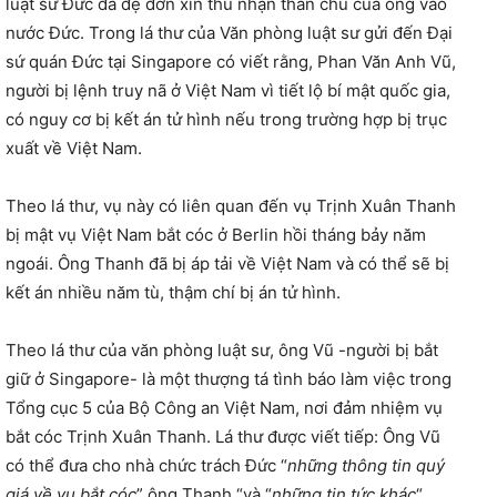
luật sư Đức đã đệ đơn xin thu nhận thân chủ của ông vào
nước Đức. Trong lá thư của Văn phòng luật sư gửi đến Đại
sứ quán Đức tại Singapore có viết rằng, Phan Văn Anh Vũ,
người bị lệnh truy nã ở Việt Nam vì tiết lộ bí mật quốc gia,
có nguy cơ bị kết án tử hình nếu trong trường hợp bị trục
xuất về Việt Nam.
Theo lá thư, vụ này có liên quan đến vụ Trịnh Xuân Thanh
bị mật vụ Việt Nam bắt cóc ở Berlin hồi tháng bảy năm
ngoái. Ông Thanh đã bị áp tải về Việt Nam và có thể sẽ bị
kết án nhiều năm tù, thậm chí bị án tử hình.
Theo lá thư của văn phòng luật sư, ông Vũ -người bị bắt
giữ ở Singapore- là một thượng tá tình báo làm việc trong
Tổng cục 5 của Bộ Công an Việt Nam, nơi đảm nhiệm vụ
bắt cóc Trịnh Xuân Thanh. Lá thư được viết tiếp: Ông Vũ
có thể đưa cho nhà chức trách Đức “
những thông tin quý
giá về vụ bắt cóc
” ông Thanh “và “
những tin tức khác
“.