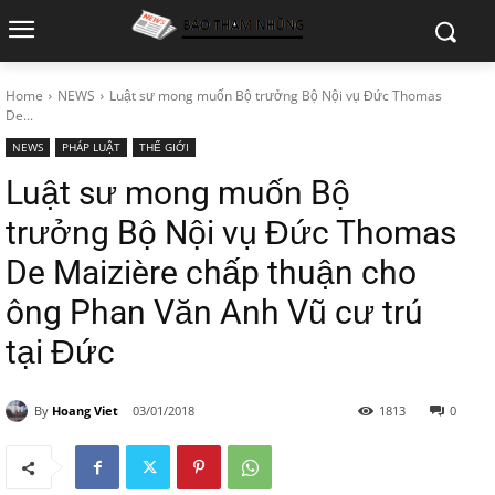
Home
NEWS
Luật sư mong muốn Bộ trưởng Bộ Nội vụ Đức Thomas
De...
NEWS
PHÁP LUẬT
THẾ GIỚI
Luật sư mong muốn Bộ
trưởng Bộ Nội vụ Đức Thomas
De Maizière chấp thuận cho
ông Phan Văn Anh Vũ cư trú
tại Đức
By
Hoang Viet
03/01/2018
1813
0