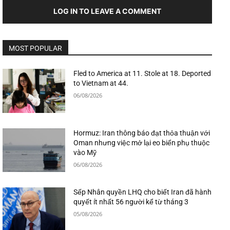
LOG IN TO LEAVE A COMMENT
MOST POPULAR
Fled to America at 11. Stole at 18. Deported
to Vietnam at 44.
06/08/2026
Hormuz: Iran thông báo đạt thỏa thuận với
Oman nhưng việc mở lại eo biển phụ thuộc
vào Mỹ
06/08/2026
Sếp Nhân quyền LHQ cho biết Iran đã hành
quyết ít nhất 56 người kể từ tháng 3
05/08/2026