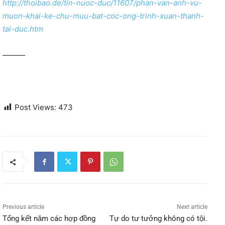
http://thoibao.de/tin-nuoc-duc/11607/phan-van-anh-vu-
muon-khai-ke-chu-muu-bat-coc-ong-trinh-xuan-thanh-
tai-duc.htm
———
Post Views:
473
Previous article
Next article
Tổng kết năm các hợp đồng
Tự do tư tưởng không có tội.