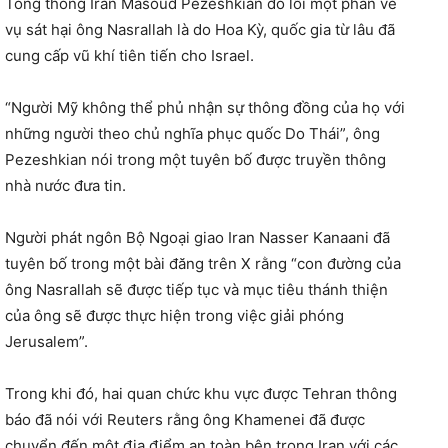
Tổng thống Iran Masoud Pezeshkian đổ lỗi một phần về
vụ sát hại ông Nasrallah là do Hoa Kỳ, quốc gia từ lâu đã
cung cấp vũ khí tiên tiến cho Israel.
“Người Mỹ không thể phủ nhận sự thông đồng của họ với
những người theo chủ nghĩa phục quốc Do Thái”, ông
Pezeshkian nói trong một tuyên bố được truyền thông
nhà nước đưa tin.
Người phát ngôn Bộ Ngoại giao Iran Nasser Kanaani đã
tuyên bố trong một bài đăng trên X rằng “con đường của
ông Nasrallah sẽ được tiếp tục và mục tiêu thánh thiện
của ông sẽ được thực hiện trong việc giải phóng
Jerusalem”.
Trong khi đó, hai quan chức khu vực được Tehran thông
báo đã nói với Reuters rằng ông Khamenei đã được
chuyển đến một địa điểm an toàn bên trong Iran với các