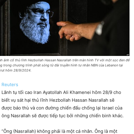
nh ảnh cố thủ lĩnh Hezbollah Hassan Nasrallah trên màn hình TV với một sọc đen để
ng trong chương trình phát sóng từ đài truyền hình tư nhân NBN của Lebanon tại
irut hôm 28/9/2024.
Reuters
Lãnh tụ tối cao Iran Ayatollah Ali Khamenei hôm 28/9 cho
biết vụ sát hại thủ lĩnh Hezbollah Hassan Nasrallah sẽ
được báo thù và con đường chiến đấu chống lại Israel của
ông Nasrallah sẽ được tiếp tục bởi những chiến binh khác.
“Ông (Nasrallah) không phải là một cá nhân. Ông là một