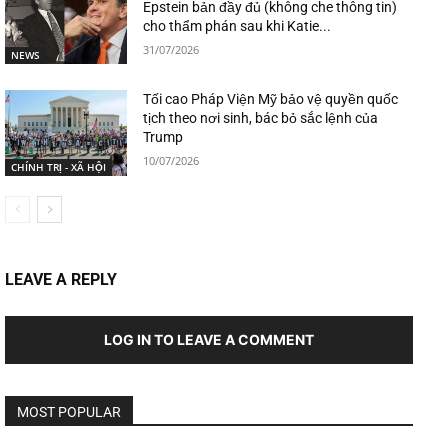
Epstein bản đầy đủ (không che thông tin)
cho thẩm phán sau khi Katie...
31/07/2026
NEWS
Tối cao Pháp Viện Mỹ bảo vệ quyền quốc
tịch theo nơi sinh, bác bỏ sắc lệnh của
Trump
10/07/2026
CHÍNH TRỊ - XÃ HỘI
LEAVE A REPLY
LOG IN TO LEAVE A COMMENT
MOST POPULAR