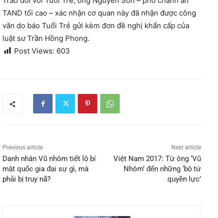
Trao đổi với Tuổi Trẻ, ông Nguyễn Sơn – phó chánh án
TAND tối cao – xác nhận cơ quan này đã nhận được công
văn do báo Tuổi Trẻ gửi kèm đơn đề nghị khẩn cấp của
luật sư Trần Hồng Phong.
Post Views:
603
Previous article
Next article
Danh nhân Vũ nhôm tiết lộ bí
Việt Nam 2017: Từ ông ‘Vũ
mật quốc gia đại sự gì, mà
Nhôm’ đến những ‘bộ tứ
phải bị truy nã?
quyền lực’