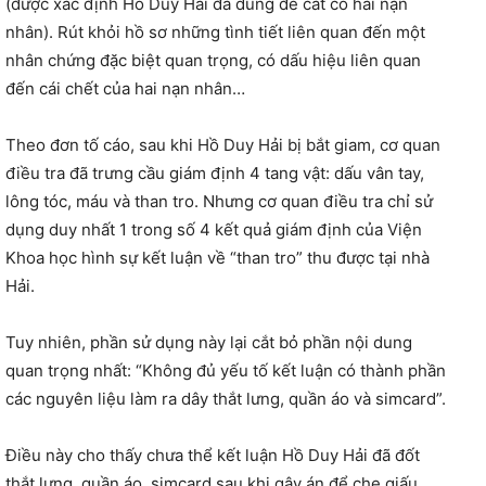
(được xác định Hồ Duy Hải đã dùng để cắt cổ hai nạn
nhân). Rút khỏi hồ sơ những tình tiết liên quan đến một
nhân chứng đặc biệt quan trọng, có dấu hiệu liên quan
đến cái chết của hai nạn nhân…
Theo đơn tố cáo, sau khi Hồ Duy Hải bị bắt giam, cơ quan
điều tra đã trưng cầu giám định 4 tang vật: dấu vân tay,
lông tóc, máu và than tro. Nhưng cơ quan điều tra chỉ sử
dụng duy nhất 1 trong số 4 kết quả giám định của Viện
Khoa học hình sự kết luận về “than tro” thu được tại nhà
Hải.
Tuy nhiên, phần sử dụng này lại cắt bỏ phần nội dung
quan trọng nhất: “Không đủ yếu tố kết luận có thành phần
các nguyên liệu làm ra dây thắt lưng, quần áo và simcard”.
Điều này cho thấy chưa thể kết luận Hồ Duy Hải đã đốt
thắt lưng, quần áo, simcard sau khi gây án để che giấu