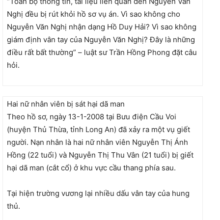
“Toàn bộ thông tin, tài liệu liên quan đến Nguyễn Văn
Nghị đều bị rút khỏi hồ sơ vụ án. Vì sao không cho
Nguyễn Văn Nghị nhận dạng Hồ Duy Hải? Vì sao không
giám định vân tay của Nguyễn Văn Nghị? Đây là những
điều rất bất thường” – luật sư Trần Hồng Phong đặt câu
hỏi.
Hai nữ nhân viên bị sát hại dã man
Theo hồ sơ, ngày 13-1-2008 tại Bưu điện Cầu Voi
(huyện Thủ Thừa, tỉnh Long An) đã xảy ra một vụ giết
người. Nạn nhân là hai nữ nhân viên Nguyễn Thị Ánh
Hồng (22 tuổi) và Nguyễn Thị Thu Vân (21 tuổi) bị giết
hại dã man (cắt cổ) ở khu vực cầu thang phía sau.
Tại hiện trường vương lại nhiều dấu vân tay của hung
thủ.