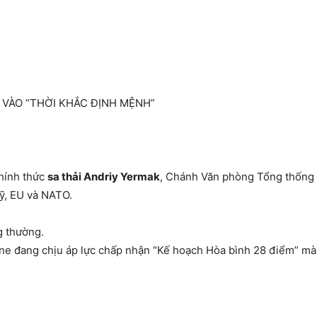
 VÀO “THỜI KHẮC ĐỊNH MỆNH”
hính thức
sa thải Andriy Yermak
, Chánh Văn phòng Tổng thống – 
ỹ, EU và NATO.
g thường.
ne đang chịu áp lực chấp nhận “Kế hoạch Hòa bình 28 điểm” mà