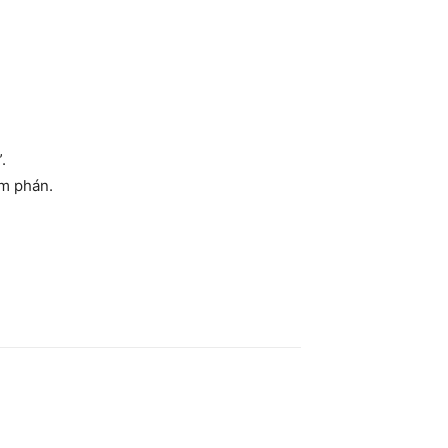
.
àm phán.