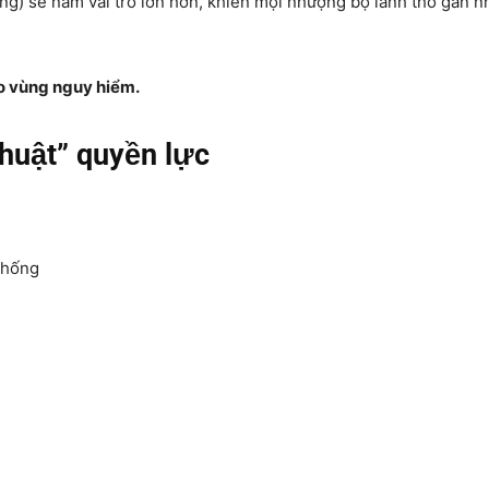
g) sẽ nắm vai trò lớn hơn, khiến mọi nhượng bộ lãnh thổ gần n
ào vùng nguy hiểm.
huật” quyền lực
thống