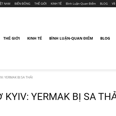
IỆT NAM
BIỂN ĐÔNG
THẾ GIỚI
KINH TẾ
Bình Luận-Quan Điểm
BLOG
Về
THẾ GIỚI
KINH TẾ
BÌNH LUẬN-QUAN ĐIỂM
BLOG
V: YERMAK BỊ SA THẢI
KYIV: YERMAK BỊ SA THẢ