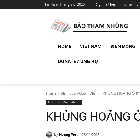
Thứ Năm, Tháng 8 6, 2026
Sign in / Join
Home
V
HOME
VIỆT NAM
BIỂN ĐÔNG
DONATE / ỦNG HỘ
Home
Bình Luận-Quan Điểm
KHỦNG HOẢNG Ở KYI
Bình Luận-Quan Điểm
KHỦNG HOẢNG Ở 
By
Hoang Viet
28/11/2025