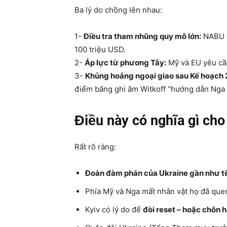
Ba lý do chồng lên nhau:
1-
Điều tra tham nhũng quy mô lớn:
NABU &
100 triệu USD.
2-
Áp lực từ phương Tây:
Mỹ và EU yêu cầu
3-
Khủng hoảng ngoại giao sau Kế hoạch 
điểm băng ghi âm Witkoff “hướng dẫn Nga c
Điều này có nghĩa gì ch
Rất rõ ràng:
Đoàn đàm phán của Ukraine gần như tê 
Phía Mỹ và Nga mất nhân vật họ đã quen
Kyiv có lý do để
đòi reset – hoặc chôn 