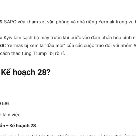
 SAPO vừa khám xét văn phòng và nhà riêng Yermak trong vụ bê
 Kyiv làm sạch bộ máy trước khi bước vào đàm phán hòa bình m
28:
Yermak bị xem là “đầu mối” của các cuộc trao đổi với nhóm W
ách thao túng Trump” bị rò rỉ.
o Kế hoạch 28?
liệt.
 làm việc.
hẳn – Kế hoạch 28
.