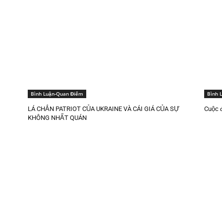
Bình Luận-Quan Điểm
Bình 
LÁ CHẮN PATRIOT CỦA UKRAINE VÀ CÁI GIÁ CỦA SỰ
Cuộc đ
KHÔNG NHẤT QUÁN