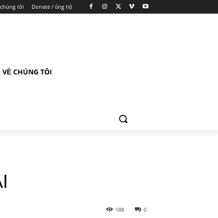
 chúng tôi
Donate / ủng hộ
VỀ CHÚNG TÔI
I
188
0