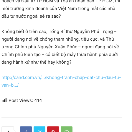
hoạch và Đầu tư TP.HCM và Toà án nhân dân TP.HCM, thì
môi trường kinh doanh của Việt Nam trong mắt các nhà
đầu tư nước ngoài sẽ ra sao?
Không biết ở trên cao, Tổng Bí thư Nguyễn Phú Trọng –
người đang nói về chống tham nhũng, tiêu cực, và Thủ
tướng Chính phủ Nguyễn Xuân Phúc – người đang nói về
Chính phủ kiến tạo – có biết bộ máy thừa hành phía dưới
đang hành xử như thế hay không?
http://cand.com.vn/…/Khong-tranh-chap-dat-chu-dau-tu-
van-b…/
Post Views:
414