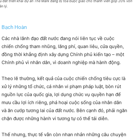
u đất triển khai dự án The Mark đang bị tòa buộc giao cho thành viên góp 20% vốn
n lý.
Bạch Hoàn
Các nhà lãnh đạo đất nước đang nói liên tục về cuộc
chiến chống tham nhũng, lãng phí, quan liêu, cửa quyền,
đồng thời khẳng định xây dựng Chính phủ kiến tạo – một
Chính phủ vì nhân dân, vì doanh nghiệp mà hành động.
Theo lẽ thường, kết quả của cuộc chiến chống tiêu cực là
xử lý những tổ chức, cá nhân vi phạm pháp luật, bòn rút
nguồn lực của quốc gia, lợi dụng chức vụ quyền hạn để
mưu cầu lợi ích riêng, phá hoại cuộc sống của nhân dân
và ăn cướp tương lai của đất nước. Bên cạn
h đó, phải ngăn
chặn được những hành vi tương tự có thể tái diễn.
Thế nhưng, thực tế vẫn còn nhan nhản những câu chuyện