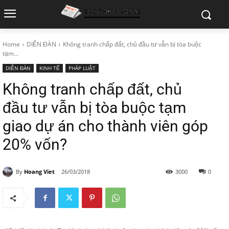
Home
DIỄN ĐÀN
Không tranh chấp đất, chủ đầu tư vẫn bị tòa buộc
tạm...
DIỄN ĐÀN
KINH TẾ
PHÁP LUẬT
Không tranh chấp đất, chủ
đầu tư vẫn bị tòa buộc tạm
giao dự án cho thành viên góp
20% vốn?
By
Hoang Viet
26/03/2018
3000
0