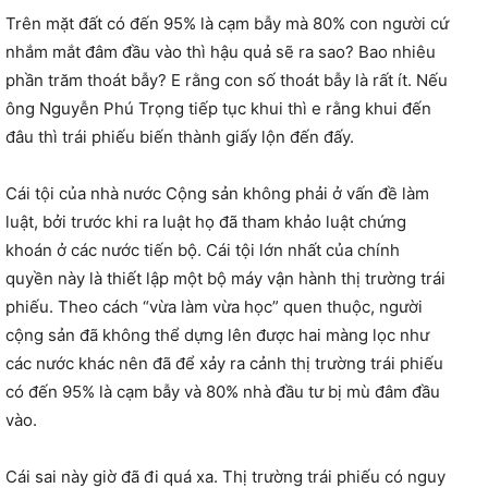
Trên mặt đất có đến 95% là cạm bẫy mà 80% con người cứ
nhắm mắt đâm đầu vào thì hậu quả sẽ ra sao? Bao nhiêu
phần trăm thoát bẫy? E rằng con số thoát bẫy là rất ít. Nếu
ông Nguyễn Phú Trọng tiếp tục khui thì e rằng khui đến
đâu thì trái phiếu biến thành giấy lộn đến đấy.
Cái tội của nhà nước Cộng sản không phải ở vấn đề làm
luật, bởi trước khi ra luật họ đã tham khảo luật chứng
khoán ở các nước tiến bộ. Cái tội lớn nhất của chính
quyền này là thiết lập một bộ máy vận hành thị trường trái
phiếu. Theo cách “vừa làm vừa học” quen thuộc, người
cộng sản đã không thể dựng lên được hai màng lọc như
các nước khác nên đã để xảy ra cảnh thị trường trái phiếu
có đến 95% là cạm bẫy và 80% nhà đầu tư bị mù đâm đầu
vào.
Cái sai này giờ đã đi quá xa. Thị trường trái phiếu có nguy