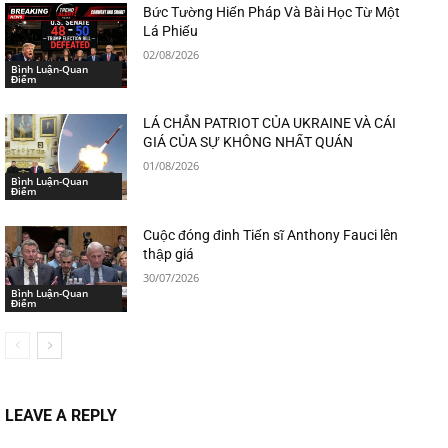
Bức Tường Hiến Pháp Và Bài Học Từ Một
Lá Phiếu
02/08/2026
Bình Luận-Quan
Điểm
LÁ CHẮN PATRIOT CỦA UKRAINE VÀ CÁI
GIÁ CỦA SỰ KHÔNG NHẤT QUÁN
01/08/2026
Bình Luận-Quan
Điểm
Cuộc đóng đinh Tiến sĩ Anthony Fauci lên
thập giá
30/07/2026
Bình Luận-Quan
Điểm
LEAVE A REPLY