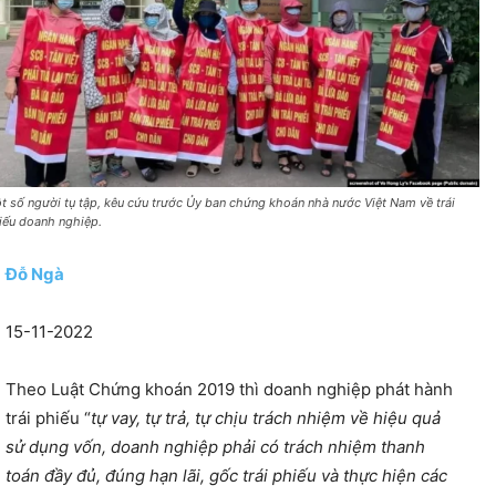
t số người tụ tập, kêu cứu trước Ủy ban chứng khoán nhà nước Việt Nam về trái
iếu doanh nghiệp.
Đỗ Ngà
15-11-2022
Theo Luật Chứng khoán 2019 thì doanh nghiệp phát hành
trái phiếu “
tự vay, tự trả, tự chịu trách nhiệm về hiệu quả
sử dụng vốn, doanh nghiệp phải có trách nhiệm thanh
toán đầy đủ, đúng hạn lãi, gốc trái phiếu và thực hiện các