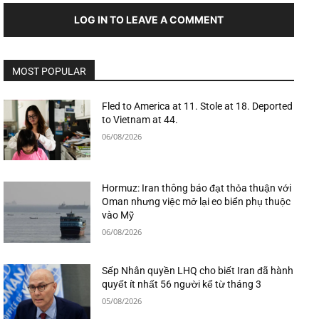
LOG IN TO LEAVE A COMMENT
MOST POPULAR
Fled to America at 11. Stole at 18. Deported
to Vietnam at 44.
06/08/2026
Hormuz: Iran thông báo đạt thỏa thuận với
Oman nhưng việc mở lại eo biển phụ thuộc
vào Mỹ
06/08/2026
Sếp Nhân quyền LHQ cho biết Iran đã hành
quyết ít nhất 56 người kể từ tháng 3
05/08/2026