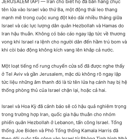
JERUSALEM (AP) — Iran cho biết họ đã bắn hàng chục
tên lửa vào Israel vào thứ Ba, một động thái leo thang
mạnh mẽ trong cuộc xung đột kéo dài nhiều tháng giữa
Israel và các lực lượng dân quân Hezbollah và Hamas do
Iran hậu thuẫn. Không có báo cáo ngay lập tức về thương
vong khi Israel ra lệnh cho người dân đến hầm trú bom và
khi còi báo động không kích vang lên khắp cả nước.
Một loạt tiếng nổ rung chuyển cửa sổ đã được nghe thấy
ở Tel Aviv và gần Jerusalem, mặc dù không rõ ngay lập
tức liệu những âm thanh đó là từ tên lửa hạ cánh hay bị hệ
thống phòng thủ của Israel chặn lại, hoặc cả hai.
Israel và Hoa Kỳ đã cảnh báo sẽ có hậu quả nghiêm trọng
trong trường hợp Iran, quốc gia hậu thuẫn cho nhóm
phiến quân Hezbollah ở Lebanon, tấn công Israel. Tổng
thống Joe Biden và Phó Tổng thống Kamala Harris đã
theo dõi cuộc tấn công vào Israel từ Phòng Tình hình Nhà