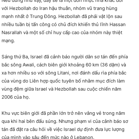
Nếu đúng như vậy, đây sẽ là một đòn nhục nhã khác đối
với Hezbollah do Iran hậu thuẫn, nhóm vũ trang hùng
mạnh nhất ở Trung Đông. Hezbollah đã phải vật lộn sau
nhiều tuần bị tấn công có chủ đích khiến thủ lĩnh Hassan
Nasrallah và một số chỉ huy cấp cao của nhóm này thiệt
mạng.
Sáng thứ Ba, Israel đã cảnh báo người dân sơ tán đến phía
bắc sông Awali, cách biên giới khoảng 60 km (36 dặm) và
xa hơn nhiều so với sông Litani, nơi đánh dấu rìa phía bắc
của vùng do Liên hợp quốc tuyên bố nhằm mục đích làm
vùng đệm giữa Israel và Hezbollah sau cuộc chiến năm
2006 của họ.
Khu vực biên giới đã phần lớn trở nên vắng vẻ trong năm
qua khi hai bên đấu súng. Nhưng phạm vi của cảnh báo sơ
tán đã đặt ra câu hỏi về việc Israel dự định đưa lực lượng
của mình vào sâu đến mức nào ở Lebanon.