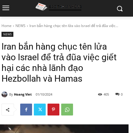
Home
NEWS
Iran bắn hàng chục tên lửa vào Israel để trả đũa việc...
NEWS
Iran bắn hàng chục tên lửa
vào Israel để trả đũa việc giết
hại các nhà lãnh đạo
Hezbollah và Hamas
By
Hoang Viet
01/10/2024
405
0