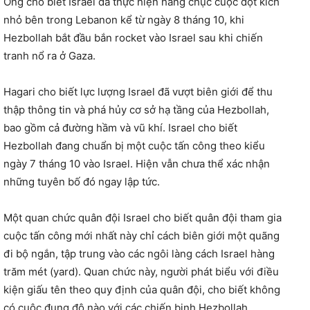
Ông cho biết Israel đã thực hiện hàng chục cuộc đột kích
nhỏ bên trong Lebanon kể từ ngày 8 tháng 10, khi
Hezbollah bắt đầu bắn rocket vào Israel sau khi chiến
tranh nổ ra ở Gaza.
Hagari cho biết lực lượng Israel đã vượt biên giới để thu
thập thông tin và phá hủy cơ sở hạ tầng của Hezbollah,
bao gồm cả đường hầm và vũ khí. Israel cho biết
Hezbollah đang chuẩn bị một cuộc tấn công theo kiểu
ngày 7 tháng 10 vào Israel. Hiện vẫn chưa thể xác nhận
những tuyên bố đó ngay lập tức.
Một quan chức quân đội Israel cho biết quân đội tham gia
cuộc tấn công mới nhất này chỉ cách biên giới một quãng
đi bộ ngắn, tập trung vào các ngôi làng cách Israel hàng
trăm mét (yard). Quan chức này, người phát biểu với điều
kiện giấu tên theo quy định của quân đội, cho biết không
có cuộc đụng độ nào với các chiến binh Hezbollah.