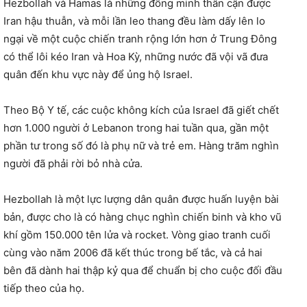
Hezbollah và Hamas là những đồng minh thân cận được
Iran hậu thuẫn, và mỗi lần leo thang đều làm dấy lên lo
ngại về một cuộc chiến tranh rộng lớn hơn ở Trung Đông
có thể lôi kéo Iran và Hoa Kỳ, những nước đã vội vã đưa
quân đến khu vực này để ủng hộ Israel.
Theo Bộ Y tế, các cuộc không kích của Israel đã giết chết
hơn 1.000 người ở Lebanon trong hai tuần qua, gần một
phần tư trong số đó là phụ nữ và trẻ em. Hàng trăm nghìn
người đã phải rời bỏ nhà cửa.
Hezbollah là một lực lượng dân quân được huấn luyện bài
bản, được cho là có hàng chục nghìn chiến binh và kho vũ
khí gồm 150.000 tên lửa và rocket. Vòng giao tranh cuối
cùng vào năm 2006 đã kết thúc trong bế tắc, và cả hai
bên đã dành hai thập kỷ qua để chuẩn bị cho cuộc đối đầu
tiếp theo của họ.