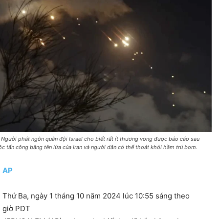
 Người phát ngôn quân đội Israel cho biết rất ít thương vong được báo cáo sau
ộc tấn công bằng tên lửa của Iran và người dân có thể thoát khỏi hầm trú bom.
AP
Thứ Ba, ngày 1 tháng 10 năm 2024 lúc 10:55 sáng theo
giờ PDT