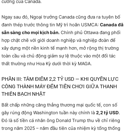
cường của Canada.
Ngay sau đó, Ngoại trưởng Canada cũng đưa ra tuyên bố
đanh thép trước thông tin Mỹ trì hoãn USMCA:
Canada đã
sẵn sàng cho mọi kịch bản.
Chính phủ Ottawa đang phối
hợp chặt chẽ với giới doanh nghiệp và nghiệp đoàn để
xây dựng một nền kinh tế mạnh hơn, mở rộng thị trường
toàn cầu và chủ động giảm sự lệ thuộc vào một đối tác
thất thường như Hoa Kỳ dưới thời kỳ MAGA.
PHẦN III: TÂM ĐIỂM 2,2 TỶ USD — KHI QUYỀN LỰC
CÔNG THÀNH MÁY ĐẾM TIỀN CHƠI GIỮA THANH
THIÊN BẠCH NHẬT
Bất chấp những căng thẳng thương mại quốc tế, con số
gây rúng động Washington tuần này chính là
2,2 tỷ USD
.
Đó là số tiền cá nhân ông Donald Trump thu về chỉ riêng
trong năm 2025 – năm đầu tiên của nhiệm kỳ tổng thống