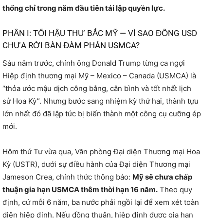
thống chỉ trong năm đầu tiên tái lập quyền lực.
PHẦN I: TỐI HẬU THƯ BẮC MỸ — VÌ SAO ĐỒNG USD
CHƯA RỜI BÀN ĐÀM PHÁN USMCA?
Sáu năm trước, chính ông Donald Trump từng ca ngợi
Hiệp định thương mại Mỹ – Mexico – Canada (USMCA) là
“thỏa ước mậu dịch công bằng, cân bình và tốt nhất lịch
sử Hoa Kỳ”. Nhưng bước sang nhiệm kỳ thứ hai, thành tựu
lớn nhất đó đã lập tức bị biến thành một công cụ cưỡng ép
mới.
Hôm thứ Tư vừa qua, Văn phòng Đại diện Thương mại Hoa
Kỳ (USTR), dưới sự điều hành của Đại diện Thương mại
Jameson Crea, chính thức thông báo:
Mỹ sẽ chưa chấp
thuận gia hạn USMCA thêm thời hạn 16 năm.
Theo quy
định, cứ mỗi 6 năm, ba nước phải ngồi lại để xem xét toàn
diện hiệp định. Nếu đồng thuận, hiệp định được gia hạn