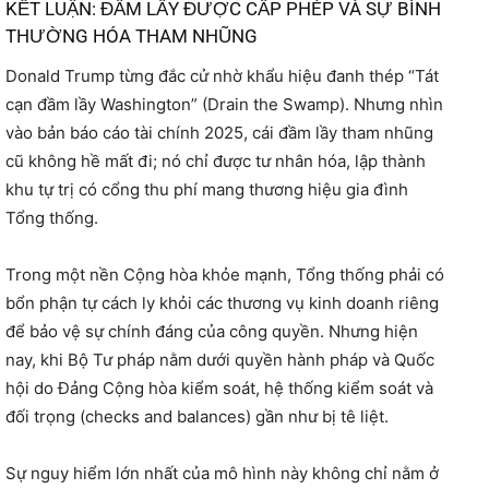
KẾT LUẬN: ĐẦM LẦY ĐƯỢC CẤP PHÉP VÀ SỰ BÌNH
THƯỜNG HÓA THAM NHŨNG
Donald Trump từng đắc cử nhờ khẩu hiệu đanh thép “Tát
cạn đầm lầy Washington” (Drain the Swamp). Nhưng nhìn
vào bản báo cáo tài chính 2025, cái đầm lầy tham nhũng
cũ không hề mất đi; nó chỉ được tư nhân hóa, lập thành
khu tự trị có cổng thu phí mang thương hiệu gia đình
Tổng thống.
Trong một nền Cộng hòa khỏe mạnh, Tổng thống phải có
bổn phận tự cách ly khỏi các thương vụ kinh doanh riêng
để bảo vệ sự chính đáng của công quyền. Nhưng hiện
nay, khi Bộ Tư pháp nằm dưới quyền hành pháp và Quốc
hội do Đảng Cộng hòa kiểm soát, hệ thống kiểm soát và
đối trọng (checks and balances) gần như bị tê liệt.
Sự nguy hiểm lớn nhất của mô hình này không chỉ nằm ở