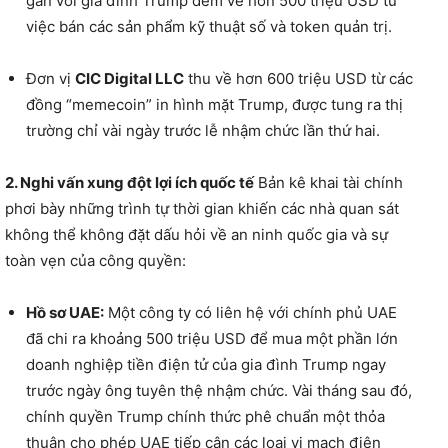
gắn với gia đình Trump đem về hơn 500 triệu USD từ
việc bán các sản phẩm kỹ thuật số và token quản trị.
Đơn vị
CIC Digital LLC
thu về hơn 600 triệu USD từ các
đồng “memecoin” in hình mặt Trump, được tung ra thị
trường chỉ vài ngày trước lễ nhậm chức lần thứ hai.
2. Nghi vấn xung đột lợi ích quốc tế
Bản kê khai tài chính
phơi bày những trình tự thời gian khiến các nhà quan sát
không thể không đặt dấu hỏi về an ninh quốc gia và sự
toàn vẹn của công quyền:
Hồ sơ UAE:
Một công ty có liên hệ với chính phủ UAE
đã chi ra khoảng 500 triệu USD để mua một phần lớn
doanh nghiệp tiền điện tử của gia đình Trump ngay
trước ngày ông tuyên thệ nhậm chức. Vài tháng sau đó,
chính quyền Trump chính thức phê chuẩn một thỏa
thuận cho phép UAE tiếp cận các loại vi mạch điện