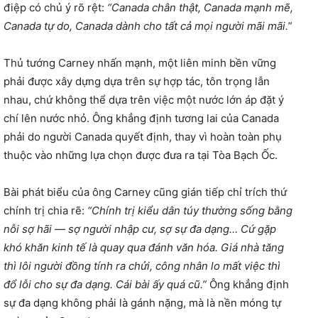
điệp có chủ ý rõ rệt:
“Canada chân thật, Canada mạnh mẽ,
Canada tự do, Canada dành cho tất cả mọi người mãi mãi.”
Thủ tướng Carney nhấn mạnh, một liên minh bền vững
phải được xây dựng dựa trên sự hợp tác, tôn trọng lẫn
nhau, chứ không thể dựa trên việc một nước lớn áp đặt ý
chí lên nước nhỏ. Ông khẳng định tương lai của Canada
phải do người Canada quyết định, thay vì hoàn toàn phụ
thuộc vào những lựa chọn được đưa ra tại Tòa Bạch Ốc.
Bài phát biểu của ông Carney cũng gián tiếp chỉ trích thứ
chính trị chia rẽ:
“Chính trị kiểu dân túy thường sống bằng
nỗi sợ hãi — sợ người nhập cư, sợ sự đa dạng… Cứ gặp
khó khăn kinh tế là quay qua đánh văn hóa. Giá nhà tăng
thì lôi người đồng tính ra chửi, công nhân lo mất việc thì
đổ lỗi cho sự đa dạng. Cái bài ấy quá cũ.”
Ông khẳng định
sự đa dạng không phải là gánh nặng, mà là nền móng tự