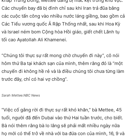
khắp Trung Đông, Mettee đang bị mắc kẹt trong khu vực.
Các chuyến bay đã bị đình chỉ sau khi Iran trả đũa bằng
các cuộc tấn công vào nhiều nước láng giềng, bao gồm cả
Các Tiểu vương quốc Ả Rập Thống nhất, sau khi Hoa Kỳ
và Israel ném bom Cộng hòa Hồi giáo, giết chết Lãnh tụ
tối cao Ayatollah Ali Khamenei.
“Chúng tôi thực sự rất mong chờ chuyến đi này”, cô nói
hôm thứ Ba tại khách sạn của mình, thêm rằng đó là “một
chuyến đi không hề rẻ và là điều chúng tôi chưa từng làm
trước đây, chỉ có hai vợ chồng”.
Sarah Mettee.NBC News
“Việc cố gắng rời đi thực sự rất khó khăn,” bà Mettee, 45
tuổi, người đã đến Dubai vào thứ Hai tuần trước, cho biết.
Bà nói thêm rằng bà lo lắng sẽ phải mất nhiều ngày nữa
họ mới có thể trở về nhà với ba đứa con của mình, 16, 9 và