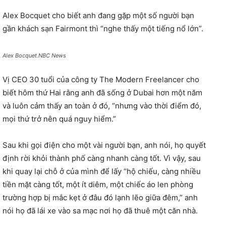
Alex Bocquet cho biết anh đang gặp một số người bạn
gần khách sạn Fairmont thì “nghe thấy một tiếng nổ lớn”.
Alex Bocquet.NBC News
Vị CEO 30 tuổi của công ty The Modern Freelancer cho
biết hôm thứ Hai rằng anh đã sống ở Dubai hơn một năm
và luôn cảm thấy an toàn ở đó, “nhưng vào thời điểm đó,
mọi thứ trở nên quá nguy hiểm.”
Sau khi gọi điện cho một vài người bạn, anh nói, họ quyết
định rời khỏi thành phố càng nhanh càng tốt. Vì vậy, sau
khi quay lại chỗ ở của mình để lấy “hộ chiếu, càng nhiều
tiền mặt càng tốt, một ít diêm, một chiếc áo len phòng
trường hợp bị mắc kẹt ở đâu đó lạnh lẽo giữa đêm,” anh
nói họ đã lái xe vào sa mạc nơi họ đã thuê một căn nhà.