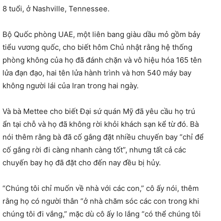
8 tuổi, ở Nashville, Tennessee.
Bộ Quốc phòng UAE, một liên bang giàu dầu mỏ gồm bảy
tiểu vương quốc, cho biết hôm Chủ nhật rằng hệ thống
phòng không của họ đã đánh chặn và vô hiệu hóa 165 tên
lửa đạn đạo, hai tên lửa hành trình và hơn 540 máy bay
không người lái của Iran trong hai ngày.
Và bà Mettee cho biết Đại sứ quán Mỹ đã yêu cầu họ trú
ẩn tại chỗ và họ đã không rời khỏi khách sạn kể từ đó. Bà
nói thêm rằng bà đã cố gắng đặt nhiều chuyến bay “chỉ để
cố gắng rời đi càng nhanh càng tốt”, nhưng tất cả các
chuyến bay họ đã đặt cho đến nay đều bị hủy.
“Chúng tôi chỉ muốn về nhà với các con,” cô ấy nói, thêm
rằng họ có người thân “ở nhà chăm sóc các con trong khi
chúng tôi đi vắng,” mặc dù cô ấy lo lắng “có thể chúng tôi