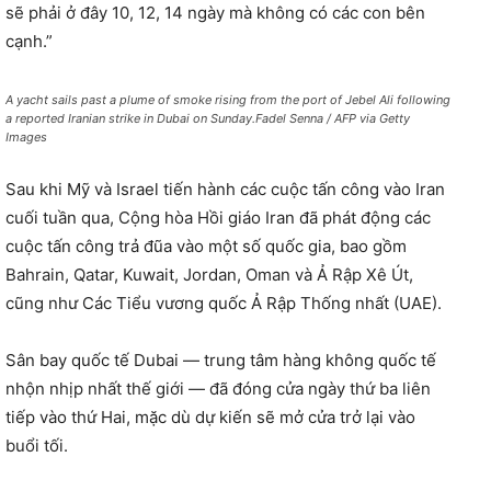
sẽ phải ở đây 10, 12, 14 ngày mà không có các con bên
cạnh.”
A yacht sails past a plume of smoke rising from the port of Jebel Ali following
a reported Iranian strike in Dubai on Sunday.Fadel Senna / AFP via Getty
Images
Sau khi Mỹ và Israel tiến hành các cuộc tấn công vào Iran
cuối tuần qua, Cộng hòa Hồi giáo Iran đã phát động các
cuộc tấn công trả đũa vào một số quốc gia, bao gồm
Bahrain, Qatar, Kuwait, Jordan, Oman và Ả Rập Xê Út,
cũng như Các Tiểu vương quốc Ả Rập Thống nhất (UAE).
Sân bay quốc tế Dubai — trung tâm hàng không quốc tế
nhộn nhịp nhất thế giới — đã đóng cửa ngày thứ ba liên
tiếp vào thứ Hai, mặc dù dự kiến ​​sẽ mở cửa trở lại vào
buổi tối.