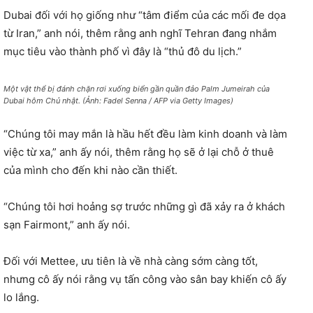
Dubai đối với họ giống như “tâm điểm của các mối đe dọa
từ Iran,” anh nói, thêm rằng anh nghĩ Tehran đang nhắm
mục tiêu vào thành phố vì đây là “thủ đô du lịch.”
Một vật thể bị đánh chặn rơi xuống biển gần quần đảo Palm Jumeirah của
Dubai hôm Chủ nhật. (Ảnh: Fadel Senna / AFP via Getty Images)
“Chúng tôi may mắn là hầu hết đều làm kinh doanh và làm
việc từ xa,” anh ấy nói, thêm rằng họ sẽ ở lại chỗ ở thuê
của mình cho đến khi nào cần thiết.
“Chúng tôi hơi hoảng sợ trước những gì đã xảy ra ở khách
sạn Fairmont,” anh ấy nói.
Đối với Mettee, ưu tiên là về nhà càng sớm càng tốt,
nhưng cô ấy nói rằng vụ tấn công vào sân bay khiến cô ấy
lo lắng.