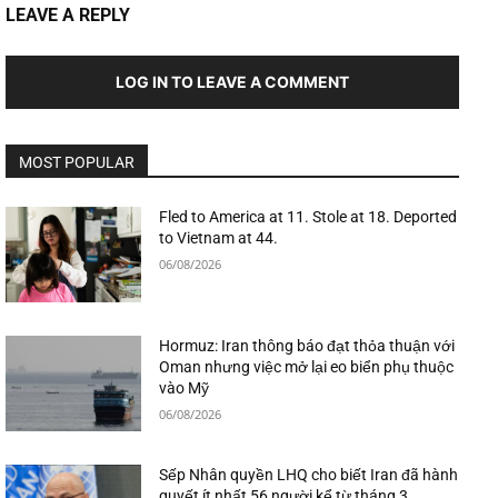
LEAVE A REPLY
LOG IN TO LEAVE A COMMENT
MOST POPULAR
Fled to America at 11. Stole at 18. Deported
to Vietnam at 44.
06/08/2026
Hormuz: Iran thông báo đạt thỏa thuận với
Oman nhưng việc mở lại eo biển phụ thuộc
vào Mỹ
06/08/2026
Sếp Nhân quyền LHQ cho biết Iran đã hành
quyết ít nhất 56 người kể từ tháng 3