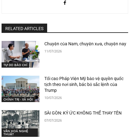
RELATED ARTICLES
Chuyện của Nam, chuyện xưa, chuyện nay
11/07/2026
TỰ DO BÁO CHÍ
Tối cao Pháp Viện Mỹ bảo vệ quyền quốc
tịch theo nơi sinh, bác bỏ sắc lệnh của
Trump
10/07/2026
CHÍNH TRỊ - XÃ HỘI
SÀI GÒN: KÝ ỨC KHÔNG THỂ THAY TÊN
07/07/2026
VĂN HOÁ NGHỆ
THUẬT