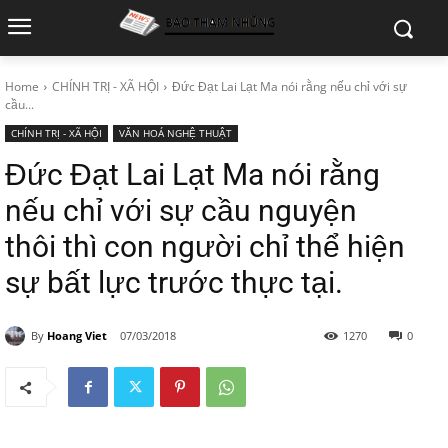
Home
CHÍNH TRỊ - XÃ HỘI
Đức Đạt Lai Lạt Ma nói rằng nếu chỉ với sự
cầu...
CHÍNH TRỊ - XÃ HỘI
VĂN HOÁ NGHỆ THUẬT
Đức Đạt Lai Lạt Ma nói rằng
nếu chỉ với sự cầu nguyện
thôi thì con người chỉ thể hiện
sự bất lực trước thực tại.
By
Hoang Viet
07/03/2018
1270
0