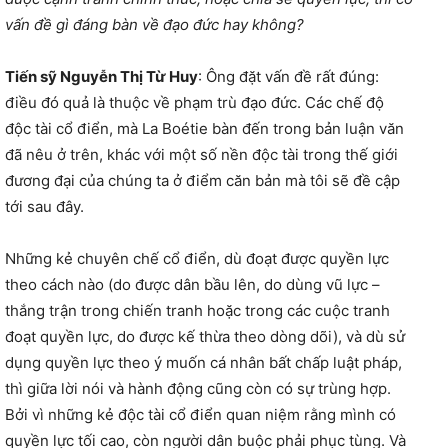
vấn đề gì đáng bàn về đạo đức hay không?
Tiến sỹ Nguyễn Thị Từ Huy
: Ông đặt vấn đề rất đúng:
điều đó quả là thuộc về phạm trù đạo đức. Các chế độ
độc tài cổ điển, mà La Boétie bàn đến trong bản luận văn
đã nêu ở trên, khác với một số nền độc tài trong thế giới
đương đại của chúng ta ở điểm căn bản mà tôi sẽ đề cập
tới sau đây.
Những kẻ chuyên chế cổ điển, dù đoạt được quyền lực
theo cách nào (do được dân bầu lên, do dùng vũ lực –
thắng trận trong chiến tranh hoặc trong các cuộc tranh
đoạt quyền lực, do được kế thừa theo dòng dõi), và dù sử
dụng quyền lực theo ý muốn cá nhân bất chấp luật pháp,
thì giữa lời nói và hành động cũng còn có sự trùng hợp.
Bởi vì những kẻ độc tài cổ điển quan niệm rằng mình có
quyền lực tối cao, còn người dân buộc phải phục tùng. Và