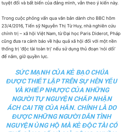
tuyệt đối và bất biến của đảng mình, vẫn theo ý kiến này.
Trong cuộc phỏng vấn qua văn bản dành cho BBC hôm
23/4/2016, Tiến sỹ Nguyễn Thị Từ Huy, nhà nghiên cứu
chính trị – xã hội Việt Nam, từ Đại học Paris Diderot, Pháp
cũng đưa ra cảnh báo về hậu quả xã hội đối với một nền
thống trị ‘độc tài toàn trị’ nếu sử dụng thủ đoạn ‘nói dối’
để nắm, giữ quyền lực.
SỨC MẠNH CỦA KẺ BẠO CHÚA
ĐƯỢC THIẾT LẬP TRÊN SỰ HÈN YẾU
VÀ KHIẾP NHƯỢC CỦA NHỮNG
NGƯỜI TỰ NGUYỆN CHẤP NHẬN
ÁCH CAI TRỊ CỦA HẮN. CHÍNH LÀ DO
ĐƯỢC NHỮNG NGƯỜI DÂN TÌNH
NGUYỆN ỦNG HỘ MÀ KẺ ĐỘC TÀI CÓ