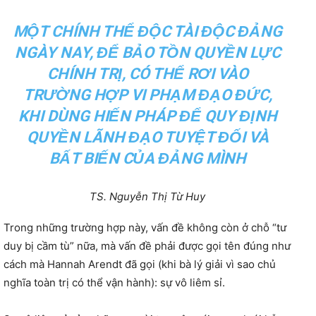
MỘT CHÍNH THỂ ĐỘC TÀI ĐỘC ĐẢNG
NGÀY NAY, ĐỂ BẢO TỒN QUYỀN LỰC
CHÍNH TRỊ, CÓ THỂ RƠI VÀO
TRƯỜNG HỢP VI PHẠM ĐẠO ĐỨC,
KHI DÙNG HIẾN PHÁP ĐỂ QUY ĐỊNH
QUYỀN LÃNH ĐẠO TUYỆT ĐỐI VÀ
BẤT BIẾN CỦA ĐẢNG MÌNH
TS. Nguyễn Thị Từ Huy
Trong những trường hợp này, vấn đề không còn ở chỗ “tư
duy bị cầm tù” nữa, mà vấn đề phải được gọi tên đúng như
cách mà Hannah Arendt đã gọi (khi bà lý giải vì sao chủ
nghĩa toàn trị có thể vận hành): sự vô liêm sỉ.