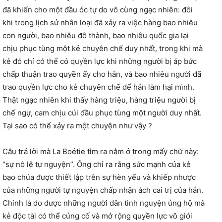
đã khiến cho một đầu óc tự do vô cùng ngạc nhiên: đôi
khi trong lịch sử nhân loại đã xảy ra việc hàng bao nhiêu
con người, bao nhiêu đô thành, bao nhiêu quốc gia lại
chịu phục tùng một kẻ chuyên chế duy nhất, trong khi mà
kẻ đó chỉ có thể có quyền lực khi những người bị áp bức
chấp thuận trao quyền ấy cho hắn, và bao nhiêu người đã
trao quyền lực cho kẻ chuyên chế để hắn làm hại mình.
Thật ngạc nhiên khi thấy hàng triệu, hàng triệu người bị
chế ngự, cam chịu cúi đầu phục tùng một người duy nhất.
Tại sao có thể xảy ra một chuyện như vậy ?
Câu trả lời mà La Boétie tìm ra nằm ở trong mấy chữ này:
“sự nô lệ tự nguyện”. Ông chỉ ra rằng sức mạnh của kẻ
bạo chúa được thiết lập trên sự hèn yếu và khiếp nhược
của những người tự nguyện chấp nhận ách cai trị của hắn.
Chính là do được những người dân tình nguyện ủng hộ mà
kẻ độc tài có thể củng cố và mở rộng quyền lực vô giới