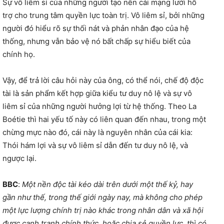
Sự vô liêm sỉ của những người tạo nên cái mạng lưới hỗ
trợ cho trung tâm quyền lực toàn trị. Vô liêm sỉ, bởi những
người đó hiểu rõ sự thối nát và phản nhân đạo của hệ
thống, nhưng vẫn bảo vệ nó bất chấp sự hiểu biết của
chính họ.
Vậy, để trả lời câu hỏi này của ông, có thể nói, chế độ độc
tài là sản phẩm kết hợp giữa kiểu tư duy nô lệ và sự vô
liêm sỉ của những người hưởng lợi từ hệ thống. Theo La
Boétie thì hai yếu tố này có liên quan đến nhau, trong một
chừng mực nào đó, cái này là nguyên nhân của cái kia:
Thói hám lợi và sự vô liêm sỉ dẫn đến tư duy nô lệ, và
ngược lại.
BBC
:
Một nền độc tài kéo dài trên dưới một thế kỷ, hay
gần như thế, trong thế giới ngày nay, mà không cho phép
một lực lượng chính trị nào khác trong nhân dân và xã hội
được cạnh tranh chính thức, hoặc chia sẻ quyền lực, thì có