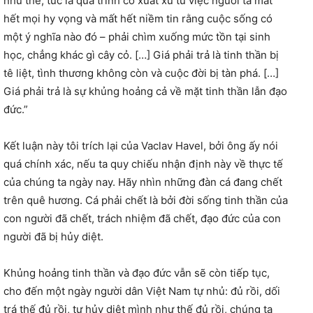
như thế, tức là quá trình có xuất xứ từ việc người ta mất
hết mọi hy vọng và mất hết niềm tin rằng cuộc sống có
một ý nghĩa nào đó – phải chìm xuống mức tồn tại sinh
học, chẳng khác gì cây cỏ. […] Giá phải trả là tinh thần bị
tê liệt, tình thương không còn và cuộc đời bị tàn phá. […]
Giá phải trả là sự khủng hoảng cả về mặt tinh thần lẫn đạo
đức.”
Kết luận này tôi trích lại của Vaclav Havel, bởi ông ấy nói
quá chính xác, nếu ta quy chiếu nhận định này về thực tế
của chúng ta ngày nay. Hãy nhìn những đàn cá đang chết
trên quê hương. Cá phải chết là bởi đời sống tinh thần của
con người đã chết, trách nhiệm đã chết, đạo đức của con
người đã bị hủy diệt.
Khủng hoảng tinh thần và đạo đức vẫn sẽ còn tiếp tục,
cho đến một ngày người dân Việt Nam tự nhủ: đủ rồi, dối
trá thế đủ rồi, tự hủy diệt mình như thế đủ rồi, chúng ta