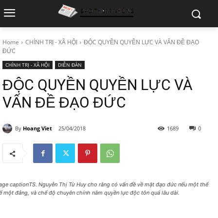
Home
CHÍNH TRỊ - XÃ HỘI
ĐỘC QUYỀN QUYỀN LỰC VÀ VẤN ĐỀ ĐẠO
ĐỨC
CHÍNH TRỊ - XÃ HỘI
DIỄN ĐÀN
ĐỘC QUYỀN QUYỀN LỰC VÀ
VẤN ĐỀ ĐẠO ĐỨC
By
Hoang Viet
25/04/2018
1689
0
age captionTS. Nguyễn Thị Từ Huy cho rằng có vấn đề về mặt đạo đức nếu một thể
ế một đảng, và chế độ chuyên chính nắm quyền lực độc tôn quá lâu dài.