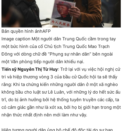
Bản quyền hình ảnh
AFP
Image caption
Một người dân Trung Quốc cầm trong tay
một bức hình của cố Chủ tịch Trung Quốc Mao Trạch
Đông với dòng chữ đề “Phụng sự nhân dân” bên ngoài
một Văn phòng tiếp người dân khiếu nại.
Tiến sỹ Nguyễn Thị Từ Huy
: Trở lại với vụ việc hội nghị cử
tri và hiệp thương vòng 3 của bầu cử Quốc hội ta sẽ thấy
rằng: Khi ta chứng kiến những người dân ở một xã nghèo
không bầu cho luật sư Lê Luân, với những lý do hết sức ấu
trĩ, do bị ảnh hưởng bởi hệ thống tuyên truyền các cấp, ta
có cảm giác gần như là xót xa, bởi họ bị giới hạn trong một
nhận thức nhất định nên mới làm như vậy.
Hiện tượng người dân ủng hộ chế độ độc tài do sự hạn