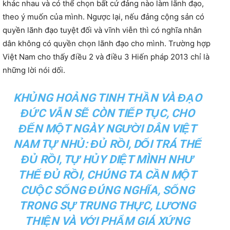
khác nhau và có thể chọn bất cứ đảng nào làm lãnh đạo,
theo ý muốn của mình. Ngược lại, nếu đảng cộng sản có
quyền lãnh đạo tuyệt đối và vĩnh viễn thì có nghĩa nhân
dân không có quyền chọn lãnh đạo cho mình. Trường hợp
Việt Nam cho thấy điều 2 và điều 3 Hiến pháp 2013 chỉ là
những lời nói dối.
KHỦNG HOẢNG TINH THẦN VÀ ĐẠO
ĐỨC VẪN SẼ CÒN TIẾP TỤC, CHO
ĐẾN MỘT NGÀY NGƯỜI DÂN VIỆT
NAM TỰ NHỦ: ĐỦ RỒI, DỐI TRÁ THẾ
ĐỦ RỒI, TỰ HỦY DIỆT MÌNH NHƯ
THẾ ĐỦ RỒI, CHÚNG TA CẦN MỘT
CUỘC SỐNG ĐÚNG NGHĨA, SỐNG
TRONG SỰ TRUNG THỰC, LƯƠNG
THIỆN VÀ VỚI PHẨM GIÁ XỨNG