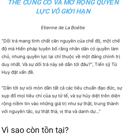
THỂ CỦNG CỐ VÀ MỞ RỘNG QUYỀN
LỰC VÔ GIỚI HẠN
Etienne de La Boétie
“Dối trá mang tính chất căn nguyên của chế độ, một chế
độ mà Hiến pháp tuyên bố rằng nhân dân có quyền làm
chủ, nhưng quyền lực lại chỉ thuộc về một đảng chính trị
duy nhất. Và sự dối trá này sẽ dẫn tới đâu?”, Tiến sỹ Từ
Huy đặt vấn đề.
“Dẫn tới sự xói mòn dần tất cả các tiêu chuẩn đạo đức, sự
sụp đổ mọi tiêu chí của sự tử tế, và sự hủy diệt trên diện
rộng niềm tin vào những giá trị như sự thật, trung thành
với nguyên tắc, sự thật thà, vị tha và danh dự…”
Vì sao còn tồn tại?