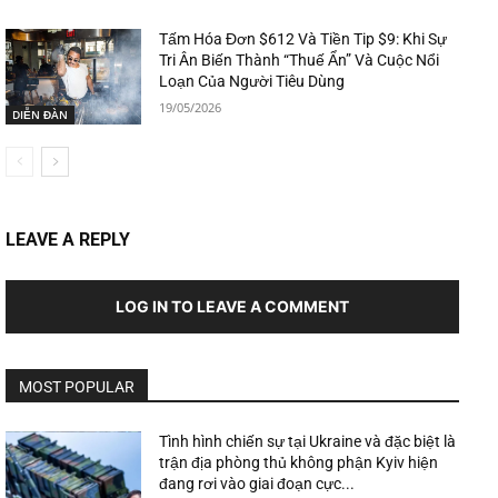
Tấm Hóa Đơn $612 Và Tiền Tip $9: Khi Sự
Tri Ân Biến Thành “Thuế Ẩn” Và Cuộc Nổi
Loạn Của Người Tiêu Dùng
19/05/2026
DIỄN ĐÀN
LEAVE A REPLY
LOG IN TO LEAVE A COMMENT
MOST POPULAR
Tình hình chiến sự tại Ukraine và đặc biệt là
trận địa phòng thủ không phận Kyiv hiện
đang rơi vào giai đoạn cực...