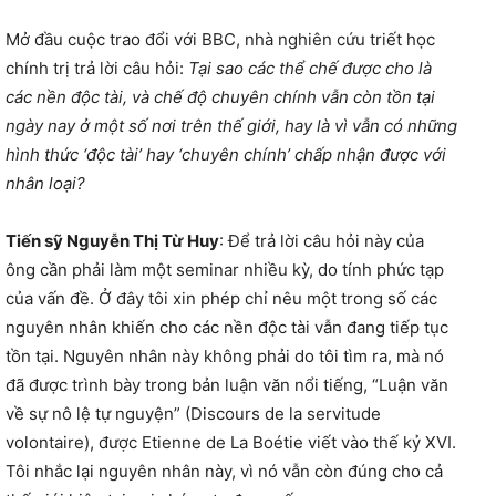
Mở đầu cuộc trao đổi với BBC, nhà nghiên cứu triết học
chính trị trả lời câu hỏi:
Tại sao các thể chế được cho là
các nền độc tài, và chế độ chuyên chính vẫn còn tồn tại
ngày nay ở một số nơi trên thế giới, hay là vì vẫn có những
hình thức ‘độc tài’ hay ‘chuyên chính’ chấp nhận được với
nhân loại?
Tiến sỹ Nguyễn Thị Từ Huy
: Để trả lời câu hỏi này của
ông cần phải làm một seminar nhiều kỳ, do tính phức tạp
của vấn đề. Ở đây tôi xin phép chỉ nêu một trong số các
nguyên nhân khiến cho các nền độc tài vẫn đang tiếp tục
tồn tại. Nguyên nhân này không phải do tôi tìm ra, mà nó
đã được trình bày trong bản luận văn nổi tiếng, “Luận văn
về sự nô lệ tự nguyện” (Discours de la servitude
volontaire), được Etienne de La Boétie viết vào thế kỷ XVI.
Tôi nhắc lại nguyên nhân này, vì nó vẫn còn đúng cho cả