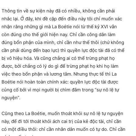
Thông tin về sự kiện này đã có nhiều, không cần phải
nhắc lại. Ở đây, khi đề cập đến điều này tôi chỉ muốn xác
nhận rằng những gì mà La Boétie nói từ thế kỷ XVI vẫn
còn đúng cho thế giới hiện nay. Chỉ cần công dân làm
đúng bổn phận của mình, chỉ cần như thế thôi (chứ không
cần phải dùng đến bạo lực) thì quyền lực độc tài đã có thể
bị vô hiệu hóa. Và cũng chẳng ai có thể trừng phạt họ
được, bởi chẳng có lý do gì để trừng phạt họ khi họ làm
việc theo bổn phận và lương tâm. Nhưng thực tế thì La
Boétie nói hoàn toàn chính xác: quyền lực độc tài được
củng cố bởi vì mọi người bị chìm đắm trong “sự nô lệ tự
nguyện”.
Cũng theo La Boétie, muốn thoát khỏi sự nô lệ tự nguyện
này, để đi tới thoát khỏi ách cai trị của kẻ độc tài, chỉ cần
có một điều thôi: chỉ cần nhân dân muốn có tự do. Chỉ cần