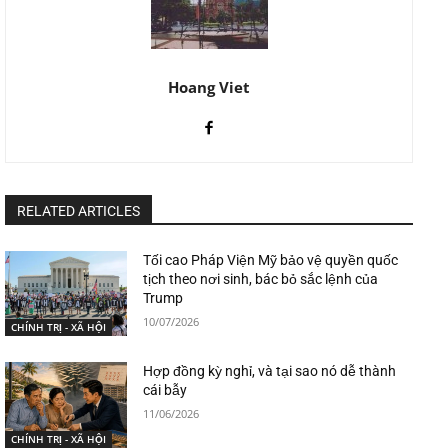
Hoang Viet
RELATED ARTICLES
Tối cao Pháp Viện Mỹ bảo vệ quyền quốc
tịch theo nơi sinh, bác bỏ sắc lệnh của
Trump
10/07/2026
CHÍNH TRỊ - XÃ HỘI
Hợp đồng kỳ nghỉ, và tại sao nó dễ thành
cái bẫy
11/06/2026
CHÍNH TRỊ - XÃ HỘI