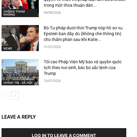
trong một thỏa thuận dàn...
CHỐNG THAM
04/08/2026
NHŨNG
Bộ Tư pháp dưới thời Trump nộp hồ sơ vụ
Epstein bản đầy đủ (không che thông tin)
cho thẩm phán sau khi Katie...
31/07/2026
NEWS
Tối cao Pháp Viện Mỹ bảo vệ quyền quốc
tịch theo nơi sinh, bác bỏ sắc lệnh của
Trump
10/07/2026
CHÍNH TRỊ - XÃ HỘI
LEAVE A REPLY
LOG IN TO LEAVE A COMMENT