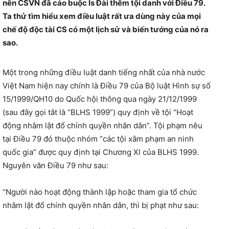
nên CSVN đã cáo buộc ls Đài thêm tội danh với Điều 79.
Ta thử tìm hiểu xem điều luật rất ưa dùng này của mọi
chế độ độc tài CS có một lịch sử và biến tướng của nó ra
sao.
Một trong những điều luật danh tiếng nhất của nhà nước
Việt Nam hiện nay chính là Điều 79 của Bộ luật Hình sự số
15/1999/QH10 do Quốc hội thông qua ngày 21/12/1999
(sau đây gọi tắt là “BLHS 1999”) quy định về tội “Hoạt
động nhằm lật đổ chính quyền nhân dân”. Tội phạm nêu
tại Điều 79 đó thuộc nhóm “các tội xâm phạm an ninh
quốc gia” được quy định tại Chương XI của BLHS 1999.
Nguyên văn Điều 79 như sau:
“Người nào hoạt động thành lập hoặc tham gia tổ chức
nhằm lật đổ chính quyền nhân dân, thì bị phạt như sau: