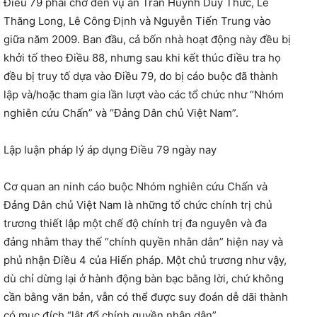
Điều 79 phải chờ đến vụ án Trần Huỳnh Duy Thức, Lê
Thăng Long, Lê Công Định và Nguyễn Tiến Trung vào
giữa năm 2009. Ban đầu, cả bốn nhà hoạt động này đều bị
khởi tố theo Điều 88, nhưng sau khi kết thúc điều tra họ
đều bị truy tố dựa vào Điều 79, do bị cáo buộc đã thành
lập và/hoặc tham gia lần lượt vào các tổ chức như “Nhóm
nghiên cứu Chấn” và “Đảng Dân chủ Việt Nam”.
Lập luận pháp lý áp dụng Điều 79 ngày nay
Cơ quan an ninh cáo buộc Nhóm nghiên cứu Chấn và
Đảng Dân chủ Việt Nam là những tổ chức chính trị chủ
trương thiết lập một chế độ chính trị đa nguyên và đa
đảng nhằm thay thế “chính quyền nhân dân” hiện nay và
phủ nhận Điều 4 của Hiến pháp. Một chủ trương như vậy,
dù chỉ dừng lại ở hành động bàn bạc bằng lời, chứ không
cần bằng văn bản, vẫn có thể được suy đoán dễ dãi thành
có mục đích “lật đổ chính quyền nhân dân”.