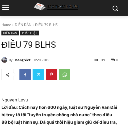
Home
DIỄN ĐÀN
ĐIỀU 79 BLHS
DIỄN ĐÀN
PHÁP LUẬT
ĐIỀU 79 BLHS
By
Hoang Viet
05/05/2018
919
0
Nguyen Levu
Lời đầu: Cách nay hơn 600 ngày, luật sư Nguyễn Văn Đài
bị truy tố tội “tuyên truyền chống nhà nước” theo điều
88 bộ luật hình sự. Đã quá thời hiệu giam giữ để điều tra,