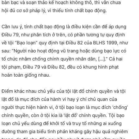
bàn bạc và soạn thảo kế hoạch không thô, thì vẫn chưa
hội đủ cơ sở pháp lý, vì thiếu tính chất bạo động.
Cần lưu ý, tính chất bạo động là điều kiện cần để áp dụng
Điều 79, như phân tích ở trên, có phần tương tự quy định
về tội “Bạo loạn” quy định tại Điều 82 của BLHS 1999, như
sau: “Người nào hoạt động vũ trang hoặc dùng bạo lực có
tổ chức nhằm chống chính quyền nhân dân, […].” Cả hai
tội phạm, Điều 79 và Điều 82, đều có khung hình phạt
hoàn toàn giống nhau.
Điểm khác nhau chủ yếu của tội lật đổ chính quyền và tội
lật đổ là mục đích của hành vi hay ý chí chủ quan của
người thực hiện hành vi, ở tội bạo loạn là mục đích ‘chống’
chính quyền, còn ở tội kia là ‘lật đổ’ chính quyền. Tội bạo
loạn chủ yếu dùng để khởi tố và truy tố những ai xuống
đường tham gia biểu tình phản kháng gây hậu quả nghiêm