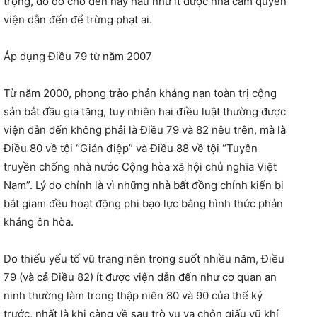
trọng, do đó cho đến nay hầu như ít được nhà cầm quyền
viện dẫn đến để trừng phạt ai.
Áp dụng Điều 79 từ năm 2007
Từ năm 2000, phong trào phản kháng nạn toàn trị cộng
sản bắt đầu gia tăng, tuy nhiên hai điều luật thường được
viện dẫn đến không phải là Điều 79 và 82 nêu trên, mà là
Điều 80 về tội “Gián điệp” và Điều 88 về tội “Tuyên
truyền chống nhà nước Cộng hòa xã hội chủ nghĩa Việt
Nam”. Lý do chính là vì những nhà bất đồng chính kiến bị
bắt giam đều hoạt động phi bạo lực bằng hình thức phản
kháng ôn hòa.
Do thiếu yếu tố vũ trang nên trong suốt nhiều năm, Điều
79 (và cả Điều 82) ít được viện dẫn đến như cơ quan an
ninh thường làm trong thập niên 80 và 90 của thế kỷ
trước, nhất là khi càng về sau trò vu vạ chôn giấu vũ khí