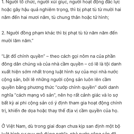
1. Người tổ chức, người xúi giục, người hoạt động đắc lực
hoặc gây hậu quả nghiêm trọng, thì bị phạt tù từ mười hai
năm đến hai mươi năm, tù chung thân hoặc tử hình;
2. Người đồng phạm khác thì bị phạt tù từ năm năm đến
mười lăm năm.”
“Lật đổ chính quyền” – theo cách gọi nôm na của phần
đông dân chúng và của nhà cầm quyền – có lẽ là tội danh
xuất hiện sớm nhất trong luật hình sự của mọi nhà nước
cộng sản, bởi lẽ những người cộng sản luôn lên cầm
quyền bằng phương thức “cướp chính quyền” dưới danh
nghĩa “cách mạng vô sản”, nên họ rất cảnh giác và lo sợ
bất kỳ ai phi cộng sản có ý định tham gia hoạt động chính
trị, khiến đe dọa hoặc thay thế địa vị cầm quyền của họ.
Ở Việt Nam, dù trong giai đoạn chưa kịp san định một bộ
luật hình sự quy mô đúng nghĩa, nhà nước cộng sản đã