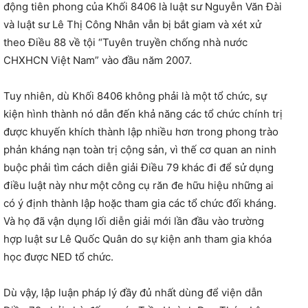
động tiên phong của Khối 8406 là luật sư Nguyễn Văn Đài
và luật sư Lê Thị Công Nhân vẫn bị bắt giam và xét xử
theo Điều 88 về tội “Tuyên truyền chống nhà nước
CHXHCN Việt Nam” vào đầu năm 2007.
Tuy nhiên, dù Khối 8406 không phải là một tổ chức, sự
kiện hình thành nó dẫn đến khả năng các tổ chức chính trị
được khuyến khích thành lập nhiều hơn trong phong trào
phản kháng nạn toàn trị cộng sản, vì thế cơ quan an ninh
buộc phải tìm cách diễn giải Điều 79 khác đi để sử dụng
điều luật này như một công cụ răn đe hữu hiệu những ai
có ý định thành lập hoặc tham gia các tổ chức đối kháng.
Và họ đã vận dụng lối diễn giải mới lần đầu vào trường
hợp luật sư Lê Quốc Quân do sự kiện anh tham gia khóa
học được NED tổ chức.
Dù vậy, lập luận pháp lý đầy đủ nhất dùng để viện dẫn