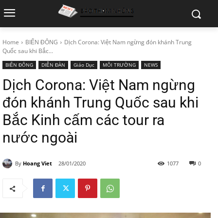
Home
BIỂN ĐÔNG
Dịch Corona: Việt Nam ngừng đón khánh Trung
Quốc sau khi Bắc...
BIỂN ĐÔNG
DIỄN ĐÀN
Giáo Dục
MÔI TRƯỜNG
NEWS
Dịch Corona: Việt Nam ngừng
đón khánh Trung Quốc sau khi
Bắc Kinh cấm các tour ra
nước ngoài
By
Hoang Viet
28/01/2020
1077
0