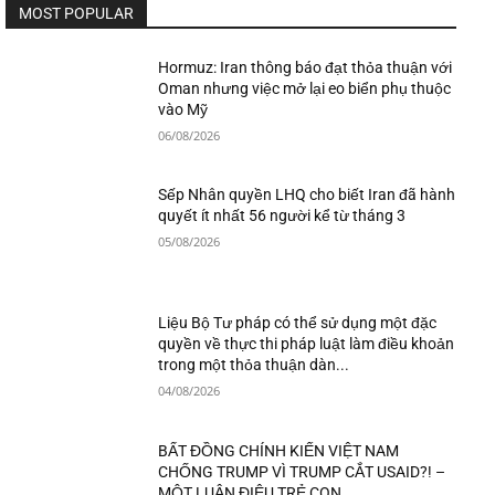
MOST POPULAR
Hormuz: Iran thông báo đạt thỏa thuận với
Oman nhưng việc mở lại eo biển phụ thuộc
vào Mỹ
06/08/2026
Sếp Nhân quyền LHQ cho biết Iran đã hành
quyết ít nhất 56 người kể từ tháng 3
05/08/2026
Liệu Bộ Tư pháp có thể sử dụng một đặc
quyền về thực thi pháp luật làm điều khoản
trong một thỏa thuận dàn...
04/08/2026
BẤT ĐỒNG CHÍNH KIẾN VIỆT NAM
CHỐNG TRUMP VÌ TRUMP CẮT USAID?! –
MỘT LUẬN ĐIỆU TRẺ CON