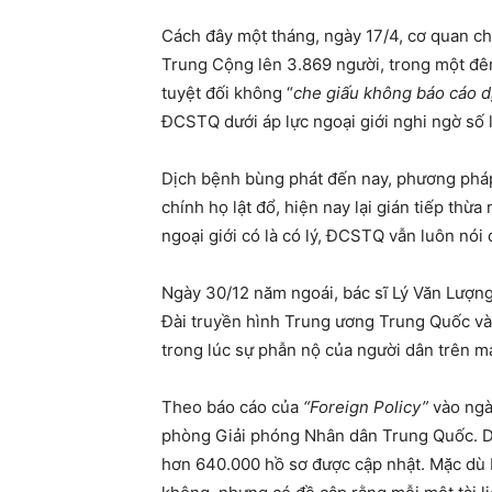
Cách đây một tháng, ngày 17/4, cơ quan ch
Trung Cộng lên 3.869 người, trong một đêm
tuyệt đối không “
che giấu không báo cáo d
ĐCSTQ dưới áp lực ngoại giới nghi ngờ số l
Dịch bệnh bùng phát đến nay, phương pháp
chính họ lật đổ, hiện nay lại gián tiếp th
ngoại giới có là có lý, ĐCSTQ vẫn luôn nói
Ngày 30/12 năm ngoái, bác sĩ Lý Văn Lượng
Đài truyền hình Trung ương Trung Quốc v
trong lúc sự phẫn nộ của người dân trên m
Theo báo cáo của
“Foreign Policy”
vào ngà
phòng Giải phóng Nhân dân Trung Quốc. Dữ 
hơn 640.000 hồ sơ được cập nhật. Mặc dù b