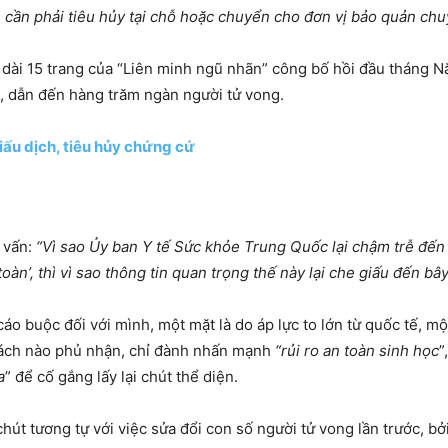
, cần phải tiêu hủy tại chỗ hoặc chuyển cho đơn vị bảo quản chu
 dài 15 trang của “Liên minh ngũ nhãn” công bố hồi đầu tháng 
, dẫn đến hàng trăm ngàn người tử vong.
ấu dịch, tiêu hủy chứng cứ
i vấn:
“Vì sao Ủy ban Y tế Sức khỏe Trung Quốc lại chậm trễ đến 
toàn’, thì vì sao thông tin quan trọng thế này lại che giấu đến bâ
o buộc đối với mình, một mặt là do áp lực to lớn từ quốc tế, mộ
 cách nào phủ nhận, chỉ đành nhấn mạnh
“rủi ro an toàn sinh học
”
a
” để cố gắng lấy lại chút thể diện.
hút tương tự với việc sửa đổi con số người tử vong lần trước, bở