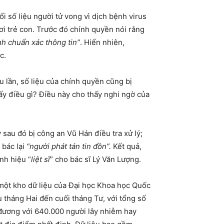
 số liệu người tử vong vì dịch bệnh virus
i trẻ con. Trước đó chính quyền nói rằng
nh chuẩn xác thông tin”
. Hiển nhiên,
c.
lần, số liệu của chính quyền cũng bị
hấy điều gì? Điều này cho thấy nghi ngờ của
sau đó bị công an Vũ Hán điều tra xử lý;
bác lại
“người phát tán tin đồn”.
Kết quả,
nh hiệu “
liệt sĩ
” cho bác sĩ Lý Văn Lượng.
 một kho dữ liệu của Đại học Khoa học Quốc
tháng Hai đến cuối tháng Tư, với tổng số
 đương với 640.000 người lây nhiễm hay