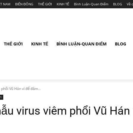
ỆT NAM
BIỂN ĐÔNG
THẾ GIỚI
KINH TẾ
Bình Luận-Quan Điểm
BLOG
Về 
THẾ GIỚI
KINH TẾ
BÌNH LUẬN-QUAN ĐIỂM
BLOG
phổi Vũ Hán vì để đảm...
I
ẫu virus viêm phổi Vũ Hán 