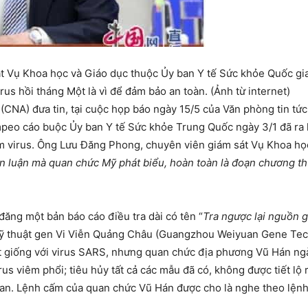
 Vụ Khoa học và Giáo dục thuộc Ủy ban Y tế Sức khỏe Quốc gia
rus hồi tháng Một là vì để đảm bảo an toàn. (Ảnh từ internet)
CNA) đưa tin, tại cuộc họp báo ngày 15/5 của Văn phòng tin tứ
eo cáo buộc Ủy ban Y tế Sức khỏe Trung Quốc ngày 3/1 đã ra lệ
 virus. Ông Lưu Đăng Phong, chuyên viên giám sát Vụ Khoa học
 luận mà quan chức Mỹ phát biểu, hoàn toàn là đoạn chương thủ
 đăng một bản báo cáo điều tra dài có tên “
Tra ngược lại nguồn 
y Kỹ thuật gen Vi Viễn Quảng Châu (Guangzhou Weiyuan Gene T
rất giống với virus SARS, nhưng quan chức địa phương Vũ Hán ng
us viêm phổi; tiêu hủy tất cả các mẫu đã có, không được tiết lộ 
uan. Lệnh cấm của quan chức Vũ Hán được cho là nghe theo lệnh