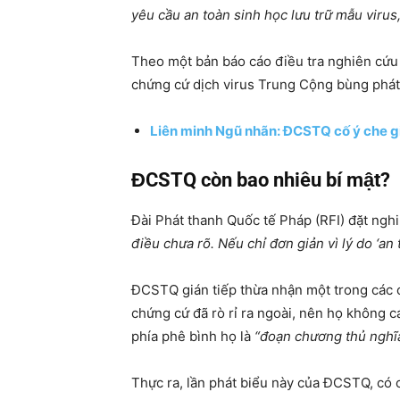
yêu cầu an toàn sinh học lưu trữ mẫu virus
Theo một bản báo cáo điều tra nghiên cứu
chứng cứ dịch virus Trung Cộng bùng phát
Liên minh Ngũ nhãn: ĐCSTQ cố ý che gi
ĐCSTQ còn bao nhiêu bí mật?
Đài Phát thanh Quốc tế Pháp (RFI) đặt ngh
điều chưa rõ. Nếu chỉ đơn giản vì lý do ‘an 
ĐCSTQ gián tiếp thừa nhận một trong các cá
chứng cứ đã rò rỉ ra ngoài, nên họ không
phía phê bình họ là
“đoạn chương thủ nghĩ
Thực ra, lần phát biểu này của ĐCSTQ, có c