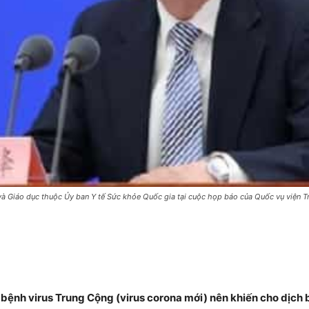
 Giáo dục thuộc Ủy ban Y tế Sức khỏe Quốc gia tại cuộc họp báo của Quốc vụ viện Tr
ệnh virus Trung Cộng (virus corona mới) nên khiến cho dịch bệ