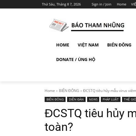
Thứ Sáu, Tháng 8 7, 2026
Sign in / Join
Home
VI
HOME
VIỆT NAM
BIỂN ĐÔNG
DONATE / ỦNG HỘ
Home
BIỂN ĐÔNG
ĐCSTQ tiêu hủy mẫu virus viêm 
BIỂN ĐÔNG
DIỄN ĐÀN
NEWS
PHÁP LUẬT
THẾ GIỚ
ĐCSTQ tiêu hủy m
toàn?