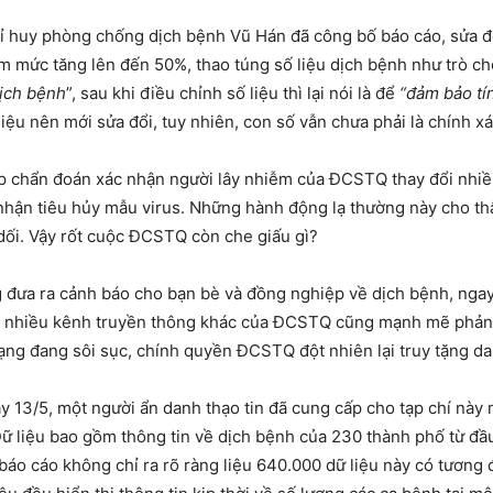
ỉ huy phòng chống dịch bệnh Vũ Hán đã công bố báo cáo, sửa đổi
 mức tăng lên đến 50%, thao túng số liệu dịch bệnh như trò chơ
ịch bệnh
”, sau khi điều chỉnh số liệu thì lại nói là để
“đảm bảo tí
iệu nên mới sửa đổi, tuy nhiên, con số vẫn chưa phải là chính xá
 chẩn đoán xác nhận người lây nhiễm của ĐCSTQ thay đổi nhiều 
ừa nhận tiêu hủy mẫu virus. Những hành động lạ thường này cho t
 dối. Vậy rốt cuộc ĐCSTQ còn che giấu gì?
 đưa ra cảnh báo cho bạn bè và đồng nghiệp về dịch bệnh, ngay 
à nhiều kênh truyền thông khác của ĐCSTQ cũng mạnh mẽ phản 
ạng đang sôi sục, chính quyền ĐCSTQ đột nhiên lại truy tặng da
y 13/5, một người ẩn danh thạo tin đã cung cấp cho tạp chí này
liệu bao gồm thông tin về dịch bệnh của 230 thành phố từ đầu 
áo cáo không chỉ ra rõ ràng liệu 640.000 dữ liệu này có tương