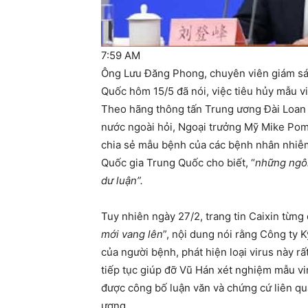
7:59 AM
Ông Lưu Đăng Phong, chuyên viên giám sát
Quốc hôm 15/5 đã nói, việc tiêu hủy mẫu vi
Theo hãng thông tấn Trung ương Đài Loan (
nước ngoài hỏi, Ngoại trưởng Mỹ Mike Pomp
chia sẻ mẫu bệnh của các bệnh nhân nhiễm
Quốc gia Trung Quốc cho biết, “
những ngôn
dư luận”.
Tuy nhiên ngày 27/2, trang tin Caixin từng
mới vang lên
”, nội dung nói rằng Công t
của người bệnh, phát hiện loại virus này 
tiếp tục giúp đỡ Vũ Hán xét nghiệm mẫu vir
được công bố luận văn và chứng cứ liên q
ương.