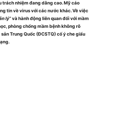
ứu trách nhiệm đang dâng cao. Mỹ cáo
g tin về virus với các nước khác. Về việc
ản lý
” và hành động liên quan đối với mầm
h học, phòng chống mầm bệnh không rõ
g sản Trung Quốc (ĐCSTQ) cố ý che giấu
mạng.