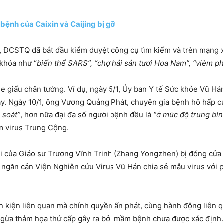
 bệnh của Caixin và Caijing bị gỡ
19, ĐCSTQ đã bắt đầu kiểm duyệt công cụ tìm kiếm và trên mạng 
 khóa như “
biến thể SARS”, “chợ hải sản tươi Hoa Nam”, “viêm p
he giấu chân tướng. Ví dụ, ngày 5/1, Ủy ban Y tế Sức khỏe Vũ H
gày. Ngày 10/1, ông Vương Quảng Phát, chuyên gia bệnh hô hấp c
 soát”
, hơn nữa đại đa số người bệnh đều là
“ở mức độ trung bìn
ễm virus Trung Cộng.
i của Giáo sư Trương Vĩnh Trinh (Zhang Yongzhen) bị đóng cửa 
găn cản Viện Nghiên cứu Virus Vũ Hán chia sẻ mẫu virus với p
 kiện liên quan mà chính quyền ấn phát, cùng hành động liên q
ngừa thảm họa thứ cấp gây ra bởi mầm bệnh chưa được xác định.