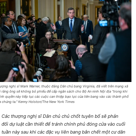
ượng nghị sĩ Mark Warner, thuộc đảng Dân chủ bang Virginia, đã viết trên mạng xã
i rằng ông sẽ không bỏ phiếu để cấp ngân sách cho Bộ An ninh Nội địa "trong khi
ính quyền này tiếp tục các cuộc can thiệp bạo lực của liên bang vào các thành phố
a chúng ta." Kenny Holston/The New York Times
Các thượng nghị sĩ Dân chủ chủ chốt tuyên bố sẽ phản
đối dự luật cần thiết để tránh chính phủ đóng cửa vào cuối
tuần này sau khi các đặc vụ liên bang bắn chết một cư dân