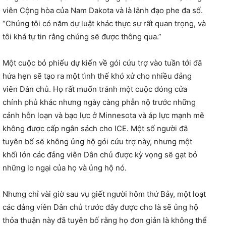
viên Cộng hòa của Nam Dakota và là lãnh đạo phe đa số.
“Chúng tôi có năm dự luật khác thực sự rất quan trọng, và
tôi khá tự tin rằng chúng sẽ được thông qua.”
Một cuộc bỏ phiếu dự kiến ​​về gói cứu trợ vào tuần tới đã
hứa hẹn sẽ tạo ra một tình thế khó xử cho nhiều đảng
viên Dân chủ. Họ rất muốn tránh một cuộc đóng cửa
chính phủ khác nhưng ngày càng phẫn nộ trước những
cảnh hỗn loạn và bạo lực ở Minnesota và áp lực mạnh mẽ
không được cấp ngân sách cho ICE. Một số người đã
tuyên bố sẽ không ủng hộ gói cứu trợ này, nhưng một
khối lớn các đảng viên Dân chủ được kỳ vọng sẽ gạt bỏ
những lo ngại của họ và ủng hộ nó.
Nhưng chỉ vài giờ sau vụ giết người hôm thứ Bảy, một loạt
các đảng viên Dân chủ trước đây được cho là sẽ ủng hộ
thỏa thuận này đã tuyên bố rằng họ đơn giản là không thể