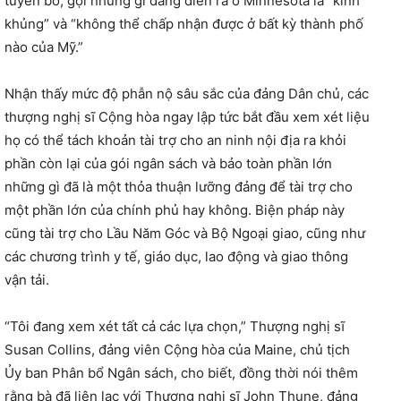
tuyên bố, gọi những gì đang diễn ra ở Minnesota là “kinh
khủng” và “không thể chấp nhận được ở bất kỳ thành phố
nào của Mỹ.”
Nhận thấy mức độ phẫn nộ sâu sắc của đảng Dân chủ, các
thượng nghị sĩ Cộng hòa ngay lập tức bắt đầu xem xét liệu
họ có thể tách khoản tài trợ cho an ninh nội địa ra khỏi
phần còn lại của gói ngân sách và bảo toàn phần lớn
những gì đã là một thỏa thuận lưỡng đảng để tài trợ cho
một phần lớn của chính phủ hay không. Biện pháp này
cũng tài trợ cho Lầu Năm Góc và Bộ Ngoại giao, cũng như
các chương trình y tế, giáo dục, lao động và giao thông
vận tải.
“Tôi đang xem xét tất cả các lựa chọn,” Thượng nghị sĩ
Susan Collins, đảng viên Cộng hòa của Maine, chủ tịch
Ủy ban Phân bổ Ngân sách, cho biết, đồng thời nói thêm
rằng bà đã liên lạc với Thượng nghị sĩ John Thune, đảng