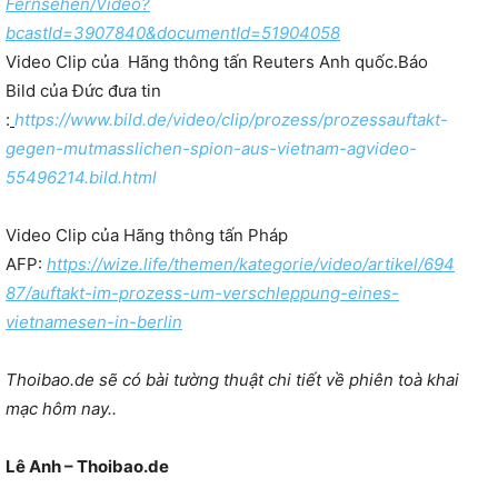
Fernsehen/Video?
bcastId=3907840&documentId=51904058
Video Clip của Hãng thông tấn Reuters Anh quốc.Báo
Bild của Đức đưa tin
:
https://www.bild.de/video/clip/prozess/prozessauftakt-
gegen-mutmasslichen-spion-aus-vietnam-agvideo-
55496214.bild.html
Video Clip của Hãng thông tấn Pháp
AFP:
https://wize.life/themen/kategorie/video/artikel/694
87/auftakt-im-prozess-um-verschleppung-eines-
vietnamesen-in-berlin
Thoibao.de sẽ có bài tường thuật chi tiết về phiên toà khai
mạc hôm nay..
Lê Anh – Thoibao.de