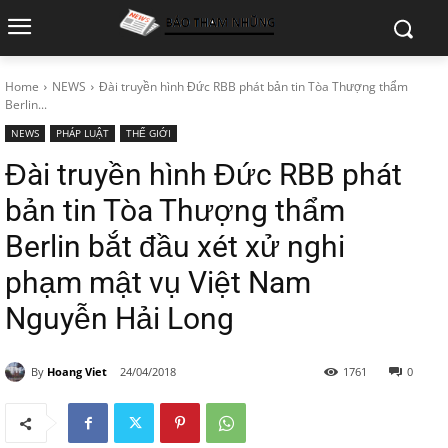
Home
NEWS
Đài truyền hình Đức RBB phát bản tin Tòa Thượng thẩm
Berlin...
NEWS
PHÁP LUẬT
THẾ GIỚI
Đài truyền hình Đức RBB phát
bản tin Tòa Thượng thẩm
Berlin bắt đầu xét xử nghi
phạm mật vụ Việt Nam
Nguyễn Hải Long
By
Hoang Viet
24/04/2018
1761
0