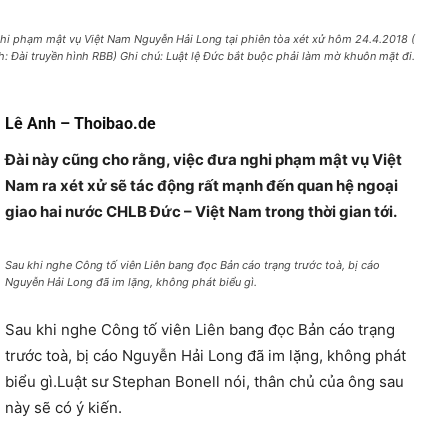
hi phạm mật vụ Việt Nam Nguyễn Hải Long tại phiên tòa xét xử hôm 24.4.2018 (
h: Đài truyền hình RBB) Ghi chú: Luật lệ Đức bắt buộc phải làm mờ khuôn mặt đi.
Lê Anh – Thoibao.de
Đài này cũng cho rằng, việc đưa nghi phạm mật vụ Việt
Nam ra xét xử sẽ tác động rất mạnh đến quan hệ ngoại
giao hai nước CHLB Đức – Việt Nam trong thời gian tới.
Sau khi nghe Công tố viên Liên bang đọc Bản cáo trạng trước toà, bị cáo
Nguyễn Hải Long đã im lặng, không phát biểu gì.
Sau khi nghe Công tố viên Liên bang đọc Bản cáo trạng
trước toà, bị cáo Nguyễn Hải Long đã im lặng, không phát
biểu gì.Luật sư Stephan Bonell nói, thân chủ của ông sau
này sẽ có ý kiến.