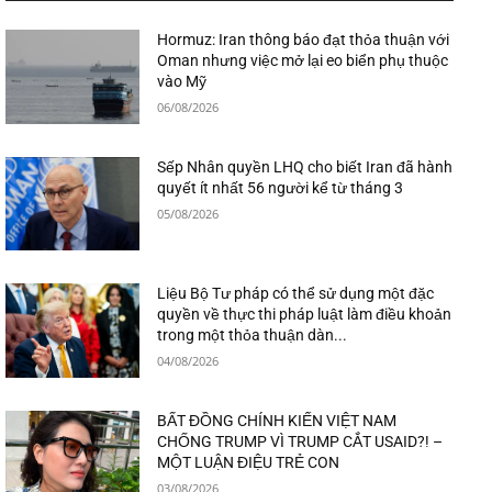
Hormuz: Iran thông báo đạt thỏa thuận với
Oman nhưng việc mở lại eo biển phụ thuộc
vào Mỹ
06/08/2026
Sếp Nhân quyền LHQ cho biết Iran đã hành
quyết ít nhất 56 người kể từ tháng 3
05/08/2026
Liệu Bộ Tư pháp có thể sử dụng một đặc
quyền về thực thi pháp luật làm điều khoản
trong một thỏa thuận dàn...
04/08/2026
BẤT ĐỒNG CHÍNH KIẾN VIỆT NAM
CHỐNG TRUMP VÌ TRUMP CẮT USAID?! –
MỘT LUẬN ĐIỆU TRẺ CON
03/08/2026