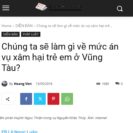
Home
DIỄN ĐÀN
Chúng ta sẽ làm gì về mức án vụ xâm hại trẻ...
DIỄN ĐÀN
PHÁP LUẬT
Chúng ta sẽ làm gì về mức án
vụ xâm hại trẻ em ở Vũng
Tàu?
By
Hoang Viet
13/05/2018
1680
0
ẩm phán Huỳnh Ngọc Thiện trong vụ Nguyễn Khắc Thủy. Ảnh: internet
FB Lê Ngọc Luân