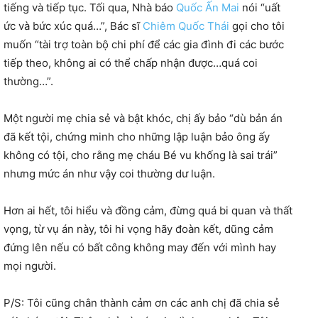
tiếng và tiếp tục. Tối qua, Nhà báo
Quốc Ấn Mai
nói “uất
ức và bức xúc quá…”, Bác sĩ
Chiêm Quốc Thái
gọi cho tôi
muốn “tài trợ toàn bộ chi phí để các gia đình đi các bước
tiếp theo, không ai có thể chấp nhận được…quá coi
thường…”.
Một người mẹ chia sẻ và bật khóc, chị ấy bảo “dù bản án
đã kết tội, chứng minh cho những lập luận bảo ông ấy
không có tội, cho rằng mẹ cháu Bé vu khống là sai trái”
nhưng mức án như vậy coi thường dư luận.
Hơn ai hết, tôi hiểu và đồng cảm, đừng quá bi quan và thất
vọng, từ vụ án này, tôi hi vọng hãy đoàn kết, dũng cảm
đứng lên nếu có bất công không may đến với mình hay
mọi người.
P/S: Tôi cũng chân thành cảm ơn các anh chị đã chia sẻ