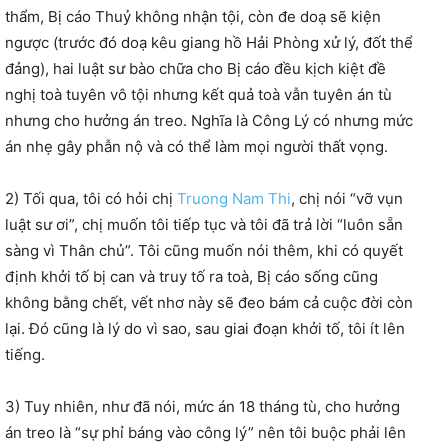
thẩm, Bị cáo Thuỷ không nhận tội, còn đe doạ sẽ kiện
ngược (trước đó doạ kêu giang hồ Hải Phòng xử lý, đốt thể
đảng), hai luật sư bào chữa cho Bị cáo đều kịch kiệt đề
nghị toà tuyên vô tội nhưng kết quả toà vẫn tuyên án tù
nhưng cho hưởng án treo. Nghĩa là Công Lý có nhưng mức
án nhẹ gây phẫn nộ và có thể làm mọi người thất vọng.
2) Tối qua, tôi có hỏi chị
Truong Nam Thi
, chị nói “vỡ vụn
luật sư ơi”, chị muốn tôi tiếp tục và tôi đã trả lời “luôn sẵn
sàng vì Thân chủ”. Tôi cũng muốn nói thêm, khi có quyết
định khởi tố bị can và truy tố ra toà, Bị cáo sống cũng
không bằng chết, vết nhơ này sẽ đeo bám cả cuộc đời còn
lại. Đó cũng là lý do vì sao, sau giai đoạn khởi tố, tôi ít lên
tiếng.
3) Tuy nhiên, như đã nói, mức án 18 tháng tù, cho hưởng
án treo là “sự phỉ báng vào công lý” nên tôi buộc phải lên