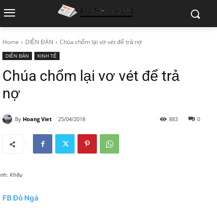
Home
DIỄN ĐÀN
Chúa chổm lại vơ vét để trả nợ
DIỄN ĐÀN
KINH TẾ
Chúa chổm lại vơ vét để trả
nợ
By
Hoang Viet
25/04/2018
883
0
anh: Khều
FB Đỗ Ngà