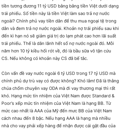
tiền tương đương 11 tỷ USD bằng bằng tiền Việt dưới dạng
trái phiếu. Số tiền này là tiền Việt làm sao trả nợ nước
ngoài? Chính phủ vay tiền dân để thu mua ngoại tệ trong
dân và đem trả nợ nước ngoài. Khoản nợ trái phiếu sau khi
đến kì hạn nó sẽ giảm giá trị do lạm phát cao hơn lãi suất
trái phiếu. Thế là dân lãnh hết số nợ nước ngoài đó. Mỗi
năm hơn 10 tỷ kiều hối rót về, đó là bầu sữa vô tận cứu
CS. Nếu không có khoản này CS đã bế tắc.
Còn vấn đề vay nước ngoài 6 tỷ USD trong 17 tỷ USD mà
chính phủ dự trù vay có được không? Khó lắm! Đã là thằng
chúa chổm chuyên vay ODA mà đi vay thương mại thì rất
khó. Hạng mức tín nhiệm của Việt Nam được Standard &
Poor’s xếp mức tín nhiệm của Việt Nam là hạng BB. Từ
mức cao nhất là AAA của Mỹ đến mưc BB của Việt Nam
cách nhau đến 8 bậc. Nếu hạng AAA là hạng mà nhiều
nhà cho vay phải xếp hàng để nhận được cái gật đầu của