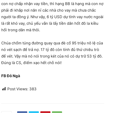
con nợ chấp nhận vay tiền, thì hạng BB là hạng mà con nợ
phải đi khắp nơi năn nỉ các nhà cho vay mà chưa chắc
người ta đồng ý. Như vậy, 6 tỷ USD dự tính vay nước ngoài
là rất khó vay, chủ yếu vẫn là lấy tiền dân hốt đô la kiều
hối trong dân mà thôi.
Chúa chổm túng đường quay qua đè cổ 95 triệu nô lệ của
nó vét sạch để trả nợ. 17 tỷ đô còn tính đủ thứ chiêu trò
để vét. Vậy mà nó nói trong két của nó có dự trữ 53 tỷ đô.
Đúng là CS, điếm xạo hết chỗ nói!
FB Đỗ Ngà
Post Views:
383