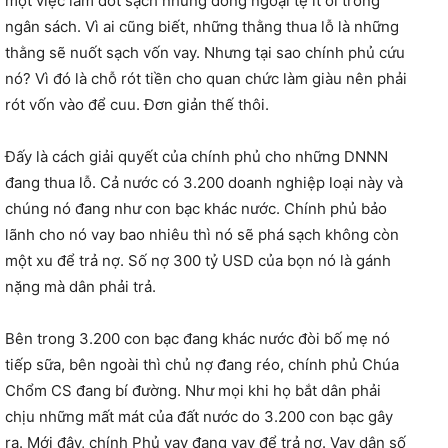
một việc làm đốt sạch những đồng ngoại tệ ít ỏi trong
ngân sách. Vì ai cũng biết, những thằng thua lỗ là những
thằng sẽ nuốt sạch vốn vay. Nhưng tại sao chính phủ cứu
nó? Vì đó là chỗ rót tiền cho quan chức làm giàu nên phải
rót vốn vào để cuu. Đơn giản thế thôi.
Đấy là cách giải quyết của chính phủ cho những DNNN
đang thua lỗ. Cả nước có 3.200 doanh nghiệp loại này và
chúng nó đang như con bạc khác nước. Chính phủ bảo
lãnh cho nó vay bao nhiêu thì nó sẽ phá sạch không còn
một xu để trả nợ. Số nợ 300 tỷ USD của bọn nó là gánh
nặng mà dân phải trả.
Bên trong 3.200 con bạc đang khác nước đòi bố mẹ nó
tiếp sữa, bên ngoài thì chủ nợ đang réo, chính phủ Chúa
Chổm CS đang bí đường. Như mọi khi họ bắt dân phải
chịu những mất mát của đất nước do 3.200 con bạc gây
ra. Mới đây, chính Phủ vay đang vay để trả nợ. Vay dân số