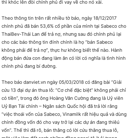
thì khóc lên đòi chính phủ đi vay về cho nó xài.
Theo thông tin trên rất nhiều tờ báo, ngày 18/12/2017
chính phủ đã bán 53,6% cổ phần của mình tại Sabeco cho
ThaiBev-Thái Lan để trả nợ, nhưng sau đó chính phủ lại
cho các báo thông tin đính chính là họ “bán Sabeco
không phải để trả nợ”, thực hư không biết thế nào. Hành
động bán đứa con đang làm ăn có lời có nghĩa là tình hình
chính phủ đang bí đường.
Theo báo danviet.vn ngày 05/03/2018 có đăng bài “Giải
cứu 13 đại dự án thua lỗ: “Cơ chế đặc biệt” không phải chỉ
có tiền”, trong đó ông Hoàng Văn Cường đang là Uỷ viên
Uỷ Bạn Tài chính – Ngân sách Quốc hội đã trả lời rằng
“việc thoái vốn của Sabeco, Vinamilk rất hiệu quả và dùng
chính đồng vốn đó cho vay trở lại các dự án đang thiêú
vốn”. Thế thì đã rõ, bán thằng có lời cứu thằng thua lỗ,