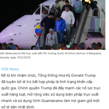
 dân Venezuela bị Mỹ trục xuất đến Phi trường Quốc tế Simon Bolivar ở Maiquetia,
nezuela, ngày 10/2/2025.
VOA News
Kể từ khi nhậm chức, Tổng thống Hoa Kỳ Donald Trump
đã tuyên bố di trú bất hợp pháp là tình trạng khẩn cấp
quốc gia. Chính quyền Trump đã đẩy mạnh các nỗ lực trục
xuất hàng loạt, mở rộng việc sử dụng biện pháp trục xuất
nhanh và sử dụng Vịnh Guantanamo làm nơi giam giữ một
số di dân nhất định.