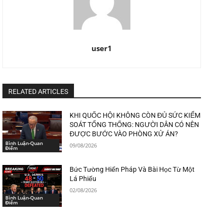
user1
RELATED ARTICLES
KHI QUỐC HỘI KHÔNG CÒN ĐỦ SỨC KIỂM
SOÁT TỔNG THỐNG: NGƯỜI DÂN CÓ NÊN
ĐƯỢC BƯỚC VÀO PHÒNG XỬ ÁN?
Bình Luận-Quan
09/08/2026
Điểm
Bức Tường Hiến Pháp Và Bài Học Từ Một
Lá Phiếu
02/08/2026
Bình Luận-Quan
Điểm