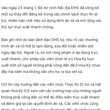
Vào ngày 23 tháng 1, Bộ An ninh Nội địa DHS đã công bố
một sự thay đổi đáng kể trong các chính sách thực thi di
trú, nhằm hạn chế việc sử dụng lệnh ân xá và mở rộng các
thủ tục trục xuất nhanh chóng.
Bản ghi nhớ do ban lãnh đạo DHS ký, nêu rõ các chương
trình ân xá có thể bị tạm dừng, sửa đổi hoặc chấm dứt
ngay lập tức. Ngoài ra, nó mở rộng phạm vi áp dụng trục
xuất nhanh, cho phép các viên chức di trú Hoa Kỳ trục
xuất một số người không phải công dân đã ở Hoa Kỳ chưa
đầy hai năm mà không cần cho họ ra tòa xét xử.
Chỉ thị này hướng dẫn các viên chức Thực thi Di trú và Hải
quan Hoa Kỳ ICE xem xét các trường hợp của những người
không phải công dân có thể đủ điều kiện trục xuất nhanh
và đánh giá lại các quyết định ân xá. Các viên chức cũng
được yêu cầu ưu tiên trục xuất nhanh đối với những người