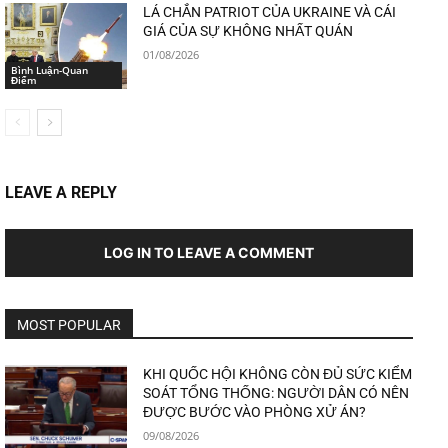
LÁ CHẮN PATRIOT CỦA UKRAINE VÀ CÁI
GIÁ CỦA SỰ KHÔNG NHẤT QUÁN
01/08/2026
Bình Luận-Quan
Điểm
LEAVE A REPLY
LOG IN TO LEAVE A COMMENT
MOST POPULAR
KHI QUỐC HỘI KHÔNG CÒN ĐỦ SỨC KIỂM
SOÁT TỔNG THỐNG: NGƯỜI DÂN CÓ NÊN
ĐƯỢC BƯỚC VÀO PHÒNG XỬ ÁN?
09/08/2026