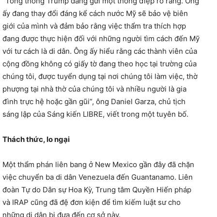
“Tổng thống Trump đang gửi một thông điệp rõ ràng. Ông
ấy đang thay đổi đáng kể cách nước Mỹ sẽ bảo vệ biên
giới của mình và đảm bảo rằng việc thẩm tra thích hợp
đang được thực hiện đối với những người tìm cách đến Mỹ
với tư cách là di dân. Ông ấy hiểu rằng các thành viên của
cộng đồng không có giấy tờ đang theo học tại trường của
chúng tôi, được tuyển dụng tại nơi chúng tôi làm việc, thờ
phượng tại nhà thờ của chúng tôi và nhiều người là gia
đình trực hệ hoặc gần gũi”, ông Daniel Garza, chủ tịch
sáng lập của Sáng kiến LIBRE, viết trong một tuyên bố.
Thách thức, lo ngại
Một thẩm phán liên bang ở New Mexico gần đây đã chặn
việc chuyển ba di dân Venezuela đến Guantanamo. Liên
đoàn Tự do Dân sự Hoa Kỳ, Trung tâm Quyền Hiến pháp
và IRAP cũng đã đệ đơn kiện để tìm kiếm luật sư cho
những di dân bị đưa đến cơ sở này.