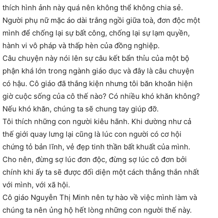
thích hình ảnh này quá nên không thể không chia sẻ.
Người phụ nữ mặc áo dài trắng ngồi giữa toà, đơn độ
c một
mình để chống lại sự bất công, chống lại sự lạm quyền,
hành vi vô pháp và thấp hèn của đồng nghiệp.
Câu chuyện này nói lên sự câu kết bẩn thỉu của một bộ
phận khá lớn trong ngành giáo dục và đây là câu chuyện
có hậu. Cô giáo đã thắng kiện nhưng tôi băn khoăn hiện
giờ cuộc sống của cô thế nào? Có nhiều khó khăn không?
Nếu khó khăn, chúng ta sẽ chung tay giúp đỡ.
Tôi thích những con người kiêu hãnh. Khi dường như cả
thế giới quay lưng lại cũng là lúc con người có cơ hội
chứng tỏ bản lĩnh, vẻ đẹp tinh thần bất khuất của mình.
Cho nên, đừng sợ lúc đơn độc, đừng sợ lúc cô đơn bởi
chính khi ấy ta sẽ được đối diện một cách thẳng thắn nhất
với mình, với xã hội.
Cô giáo Nguyễn Thị Minh nên tự hào về việc mình làm và
chúng ta nên ủng hộ hết lòng những con người thế này.