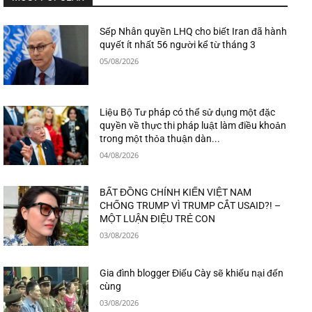
Sếp Nhân quyền LHQ cho biết Iran đã hành
quyết ít nhất 56 người kể từ tháng 3
05/08/2026
Liệu Bộ Tư pháp có thể sử dụng một đặc
quyền về thực thi pháp luật làm điều khoản
trong một thỏa thuận dàn...
04/08/2026
BẤT ĐỒNG CHÍNH KIẾN VIỆT NAM
CHỐNG TRUMP VÌ TRUMP CẮT USAID?! –
MỘT LUẬN ĐIỆU TRẺ CON
03/08/2026
Gia đình blogger Điếu Cày sẽ khiếu nại đến
cùng
03/08/2026