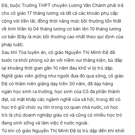
Đệ, buộc Trường THPT chuyên Lương Văn Chánh phải trả
cho cô giáo 17 tháng lương và tất cả các khoản phụ cấp
cộng với tiền lãi; đồng thời nâng mức bồi thường tổn thất
về tinh thần từ 04 tháng lương cơ bản lên 10 tháng lương
cơ bản (Đây là mức bồi thường cao nhất theo qui định của
pháp luật).
Sau khi Tòa tuyên án, cô giáo Nguyễn Thị Minh Đệ đã
bước ra khỏi phòng xử án với niềm vui thắng kiện, bù đắp
lại khoảng thời gian gần 10 năm đau khổ vì bị trù dập.
Nghề giáo viên giống như người đưa đò qua sông, cô giáo
Đệ có thâm niên giảng dạy trên 30 năm, đã dạy hàng
ngàn học sinh ra trường, học sinh của Cô đa phần thành
đạt, có mặt khắp các ngành nghề của xã hội, trong đó có
học trò giữ chức vụ lớn trong cơ quan nhà nước, có học
trò là chủ doanh nghiệp giàu có và cũng có nhiều học trò
đang sinh sống và làm việc ở nước ngoài.
Từ khi cô giáo Nguyễn Thị Minh Đệ bị trù dập đến khi khởi