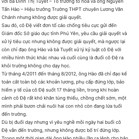
với bà Đinh Thị Tuyết – Tổ trưởng tổ hóa và ông Nguyễn
Tấn Hào – Hiệu trưởng Trường THPT chuyên Lương Văn
Chánh nhưng không được giải quyết.
Sau đó, cô Đệ viết đơn tố cáo chống tiêu cực gửi đến
Giám đốc Sở giáo dục tỉnh Phú Yên, yêu cầu giải quyết và
xử lý tiêu cực nhưng không được giải quyết, mà ngược lại
còn chỉ đạo ông Hào và bà Tuyết xử lý kỷ luật cô Đệ với
nhiều hình thức khác nhau và cuối cùng là đuổi cô Đệ ra
khỏi trường không cho dạy học.
Từ tháng 4/2011 đến tháng 8/2012, ông Hào đã chỉ đạo kế
toán cắt toàn bộ các khoản lương, phụ cấp đứng lớp, bảo
hiểm y tế của cô Đệ suốt 17 tháng liền, trong khi hoàn
cảnh cô Đệ rất khó khăn túng thiếu, chồng chết sớm, một
mình phải bươn chải nuôi hai con nhỏ còn đang lứa tuổi
đến trường.
Dù bị đuổi dạy nhưng vì yêu nghề mỗi ngày hai buổi cô
Đệ vẫn đến trường, nhưng không được bố trí đứng lớp.
Trong một thời gian dài ông Hào nhiều lần ra lệnh cho bảo