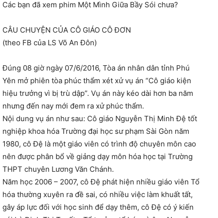
Các bạn đã xem phim Một Mình Giữa Bầy Sói chưa?
CÂU CHUYỆN CỦA CÔ GIÁO CÔ ĐƠN
(theo FB của LS Võ An Đôn)
Đúng 08 giờ ngày 07/6/2016, Tòa án nhân dân tỉnh Phú
Yên mở phiên tòa phúc thẩm xét xử vụ án “Cô giáo kiện
hiệu trưởng vì bị trù dập”. Vụ án này kéo dài hơn ba năm
nhưng đến nay mới đem ra xử phúc thẩm.
Nội dung vụ án như sau: Cô giáo Nguyễn Thị Minh Đệ tốt
nghiệp khoa hóa Trường đại học sư phạm Sài Gòn năm
1980, cô Đệ là một giáo viên có trình độ chuyên môn cao
nên được phân bổ về giảng dạy môn hóa học tại Trường
THPT chuyên Lương Văn Chánh.
Năm học 2006 – 2007, cô Đệ phát hiện nhiều giáo viên Tổ
hóa thường xuyên ra đề sai, có nhiều việc làm khuất tất,
gây áp lực đối với học sinh để dạy thêm, cô Đệ có ý kiến