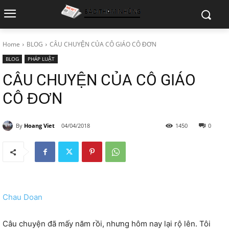
Home
BLOG
CÂU CHUYỆN CỦA CÔ GIÁO CÔ ĐƠN
BLOG
PHÁP LUẬT
CÂU CHUYỆN CỦA CÔ GIÁO
CÔ ĐƠN
By
Hoang Viet
04/04/2018
1450
0
Chau Doan
Câu chuyện đã mấy năm rồi, nhưng hôm nay lại rộ lên. Tôi