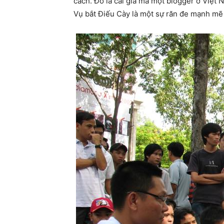
cách. Đó là cái giá mà một blogger ở Việt
Vụ bắt Điếu Cày là một sự răn đe mạnh mẽ đ