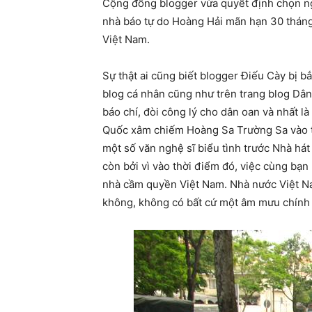
Cộng đồng blogger vừa quyết định chọn ng
nhà báo tự do Hoàng Hải mãn hạn 30 tháng 
Việt Nam.
Sự thật ai cũng biết blogger Điếu Cày bị b
blog cá nhân cũng như trên trang blog Dân
báo chí, đòi công lý cho dân oan và nhất l
Quốc xâm chiếm Hoàng Sa Trường Sa vào t
một số văn nghệ sĩ biểu tình trước Nhà há
còn bởi vì vào thời điểm đó, việc cùng bạn
nhà cầm quyền Việt Nam. Nhà nước Việt Na
không, không có bất cứ một âm mưu chính tr