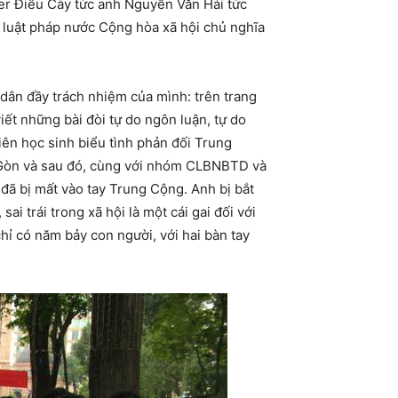
er Điếu Cày tức anh Nguyễn Văn Hải tức
i luật pháp nước Cộng hòa xã hội chủ nghĩa
 dân đầy trách nhiệm của mình: trên trang
ết những bài đòi tự do ngôn luận, tự do
iên học sinh biểu tình phản đối Trung
 Gòn và sau đó, cùng với nhóm CLBNBTD và
đã bị mất vào tay Trung Cộng. Anh bị bắt
 trái trong xã hội là một cái gai đối với
 có năm bảy con người, với hai bàn tay