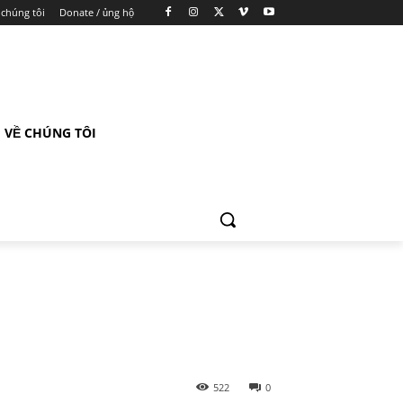
 chúng tôi
Donate / ủng hộ
VỀ CHÚNG TÔI
522
0