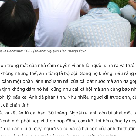
ina in December 2007 (source: Nguyen Tien Trung/Flickr
ơn trong mắt của nhà cầm quyền vì anh là người sinh ra và trưở
không những thế, anh từng là bộ đội. Song họ không hiểu rằng 
cảnh một phần lãnh thổ lãnh hải của cái đất nước mà anh đã gó
n tịnh không dám hó hé, cũng như cái xã hội mà anh cùng bao n
 phi lý, xấu xa. Anh đã phản tỉnh. Như nhiều người đi trước anh,
, đã phản tỉnh.
t và kết án tù dài hạn: 30 tháng. Ngoài ra, anh còn bị phạt một t
à anh mới phải nộp vì theo hợp đồng cam kết thì bên công ty này
ời gian anh bị tù đày, người vợ cũ và cả hai con của anh thì thư