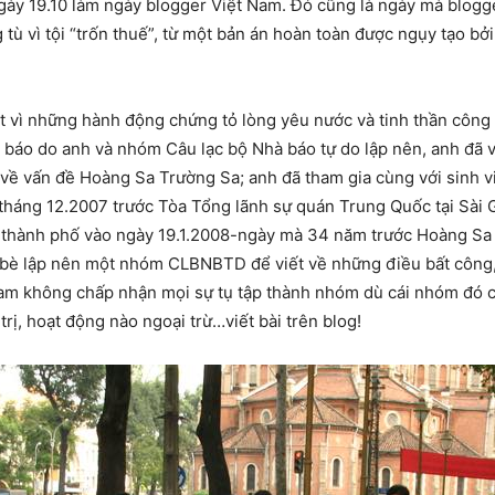
ày 19.10 làm ngày blogger Việt Nam. Đó cũng là ngày mà blogg
tù vì tội “trốn thuế”, từ một bản án hoàn toàn được ngụy tạo bở
ắt vì những hành động chứng tỏ lòng yêu nước và tinh thần công
 báo do anh và nhóm Câu lạc bộ Nhà báo tự do lập nên, anh đã vi
à về vấn đề Hoàng Sa Trường Sa; anh đã tham gia cùng với sinh v
háng 12.2007 trước Tòa Tổng lãnh sự quán Trung Quốc tại Sài
t thành phố vào ngày 19.1.2008-ngày mà 34 năm trước Hoàng Sa 
 bè lập nên một nhóm CLBNBTD để viết về những điều bất công, sai
m không chấp nhận mọi sự tụ tập thành nhóm dù cái nhóm đó chỉ
ị, hoạt động nào ngoại trừ…viết bài trên blog!