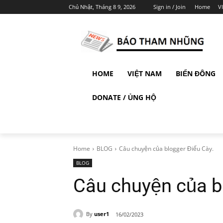
Chủ Nhật, Tháng 8 9, 2026
Sign in / Join
Home
V
HOME
VIỆT NAM
BIỂN ĐÔNG
DONATE / ỦNG HỘ
Home
BLOG
Câu chuyện của blogger Điếu Cày.
BLOG
Câu chuyện của b
By
user1
16/02/2023