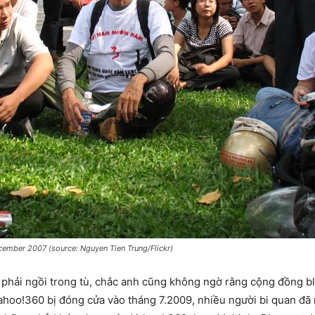
December 2007 (source: Nguyen Tien Trung/Flickr)
 phải ngồi trong tù, chắc anh cũng không ngờ rằng cộng đồng blo
ahoo!360 bị đóng cửa vào tháng 7.2009, nhiều người bi quan đã n