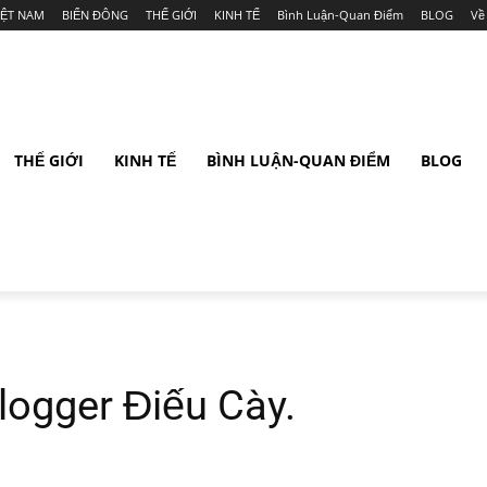
IỆT NAM
BIỂN ĐÔNG
THẾ GIỚI
KINH TẾ
Bình Luận-Quan Điểm
BLOG
Về
THẾ GIỚI
KINH TẾ
BÌNH LUẬN-QUAN ĐIỂM
BLOG
logger Điếu Cày.