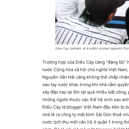
Dieu Cay (center), at a public protest against Ch
Trường hợp của Điếu Cày càng “đáng tội” h
nước Cộng hòa xã hội chủ nghĩa Việt Nam, 
Nguyễn Văn Hải càng không thể chấp nhận 
vào tay nước khác trong khi nhà cầm quyề
xây đắp nay lại tồn tại quá nhiều bất công,
những người thuộc các thế hệ sinh sau anh
Điếu Cày là blogger Việt Nam đầu tiên bị bắ
(mà lẽ ra công ty mắt kính Sài Gòn thuê nh
nước tịch thu một căn hộ ở quận 1 trong th