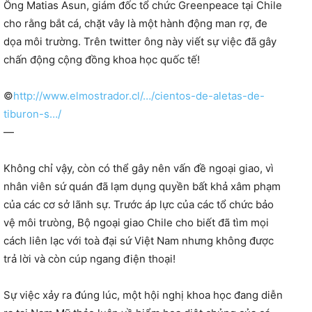
Ông Matias Asun, giám đốc tổ chức Green
peace tại Chile
cho rằng bắt cá, chặt vây là một hành động man rợ, đe
dọa môi trường. Trên twitter ông này viết sự việc đã gây
chấn động cộng đồng khoa học quốc tế!
©
http://www.elmostrador.cl/…/cientos-de-aletas-de-
tiburon-s…/
—
Không chỉ vậy, còn có thể gây nên vấn đề ngoại giao, vì
nhân viên sứ quán đã lạm dụng quyền bất khả xâm phạm
của các cơ sở lãnh sự. Trước áp lực của các tổ chức bảo
vệ môi trưòng, Bộ ngoại giao Chile cho biết đã tìm mọi
cách liên lạc với toà đại sứ Việt Nam nhưng không được
trả lời và còn cúp ngang điện thoại!
Sự việc xảy ra đúng lúc, một hội nghị khoa học đang diễn