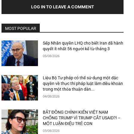
LOG IN TO LEAVE A COMMENT
MOST POPULAR
Sếp Nhân quyền LHQ cho biết Iran đã hành
quyết ít nhất 56 người kể từ tháng 3
05/08/2026
Liệu Bộ Tư pháp có thể sử dụng một đặc
quyền về thực thi pháp luật làm điều khoản
trong một thỏa thuận dàn...
04/08/2026
BẤT ĐỒNG CHÍNH KIẾN VIỆT NAM
CHỐNG TRUMP VÌ TRUMP CẮT USAID?! –
MỘT LUẬN ĐIỆU TRẺ CON
03/08/2026