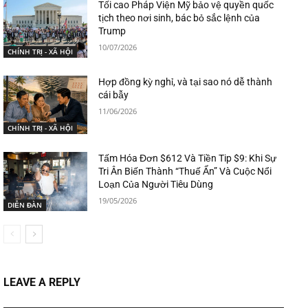
Tối cao Pháp Viện Mỹ bảo vệ quyền quốc
tịch theo nơi sinh, bác bỏ sắc lệnh của
Trump
10/07/2026
CHÍNH TRỊ - XÃ HỘI
Hợp đồng kỳ nghỉ, và tại sao nó dễ thành
cái bẫy
11/06/2026
CHÍNH TRỊ - XÃ HỘI
Tấm Hóa Đơn $612 Và Tiền Tip $9: Khi Sự
Tri Ân Biến Thành “Thuế Ẩn” Và Cuộc Nổi
Loạn Của Người Tiêu Dùng
19/05/2026
DIỄN ĐÀN
LEAVE A REPLY