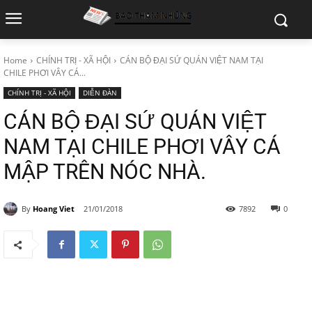
Home
CHÍNH TRỊ - XÃ HỘI
CÁN BỘ ĐẠI SỨ QUÁN VIỆT NAM TẠI
CHILE PHƠI VÂY CÁ...
CHÍNH TRỊ - XÃ HỘI
DIỄN ĐÀN
CÁN BỘ ĐẠI SỨ QUÁN VIỆT
NAM TẠI CHILE PHƠI VÂY CÁ
MẬP TRÊN NÓC NHÀ.
By
Hoang Viet
21/01/2018
7892
0