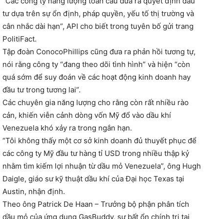
“Các công ty năng lượng toàn cầu đưa ra quyết định đầu
tư dựa trên sự ổn định, pháp quyền, yếu tố thị trường và
cân nhắc dài hạn”, API cho biết trong tuyên bố gửi trang
PolitiFact.
Tập đoàn ConocoPhillips cũng đưa ra phản hồi tương tự,
nói rằng công ty “đang theo dõi tình hình” và hiện “còn
quá sớm để suy đoán về các hoạt động kinh doanh hay
đầu tư trong tương lai”.
Các chuyên gia năng lượng cho rằng còn rất nhiều rào
cản, khiến viễn cảnh dòng vốn Mỹ đổ vào dầu khí
Venezuela khó xảy ra trong ngắn hạn.
“Tôi không thấy một cơ sở kinh doanh đủ thuyết phục để
các công ty Mỹ đầu tư hàng tỉ USD trong nhiều thập kỷ
nhằm tìm kiếm lợi nhuận từ dầu mỏ Venezuela”, ông Hugh
Daigle, giáo sư kỹ thuật dầu khí của Đại học Texas tại
Austin, nhận định.
Theo ông Patrick De Haan – Trưởng bộ phận phân tích
dầu mỏ của ứng dụng GasBuddy, sự bất ổn chính trị tại