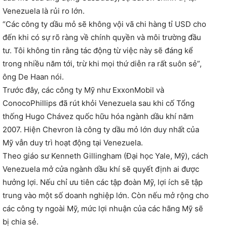
Venezuela là rủi ro lớn.
“Các công ty dầu mỏ sẽ không vội vã chi hàng tỉ USD cho
đến khi có sự rõ ràng về chính quyền và môi trường đầu
tư. Tôi không tin rằng tác động từ việc này sẽ đáng kể
trong nhiều năm tới, trừ khi mọi thứ diễn ra rất suôn sẻ”,
ông De Haan nói.
Trước đây, các công ty Mỹ như ExxonMobil và
ConocoPhillips đã rút khỏi Venezuela sau khi cố Tổng
thống Hugo Chávez quốc hữu hóa ngành dầu khí năm
2007. Hiện Chevron là công ty dầu mỏ lớn duy nhất của
Mỹ vẫn duy trì hoạt động tại Venezuela.
Theo giáo sư Kenneth Gillingham (Đại học Yale, Mỹ), cách
Venezuela mở cửa ngành dầu khí sẽ quyết định ai được
hưởng lợi. Nếu chỉ ưu tiên các tập đoàn Mỹ, lợi ích sẽ tập
trung vào một số doanh nghiệp lớn. Còn nếu mở rộng cho
các công ty ngoài Mỹ, mức lợi nhuận của các hãng Mỹ sẽ
bị chia sẻ.