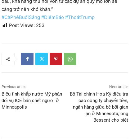
dầu, khả năng thu hồi vốn từ các dự án quy mô lớn sẽ
càng trở nên khó khăn.”
#CàPhêBuổiSáng
#ĐiểmBáo
#ThoátTrump
Post Views:
253
Previous article
Next article
Biểu tình khắp nước Mỹ phản
Bộ Tài chính Hoa Kỳ điều tra
đối vụ ICE bắn chết người ở
các công ty chuyển tiền,
Minneapolis
ngân hàng giữa bê bối gian
lận ở Minnesota, ông
Bessent cho biết