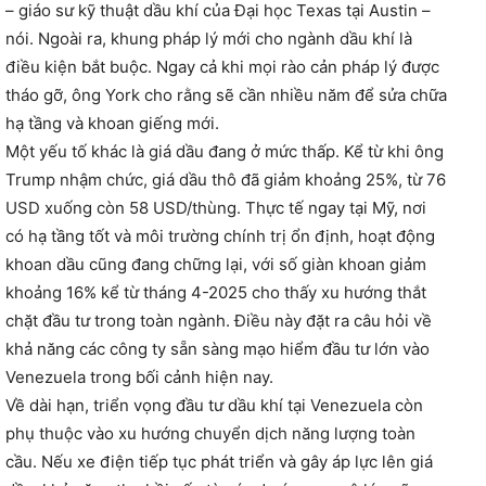
– giáo sư kỹ thuật dầu khí của Đại học Texas tại Austin –
nói. Ngoài ra, khung pháp lý mới cho ngành dầu khí là
điều kiện bắt buộc. Ngay cả khi mọi rào cản pháp lý được
tháo gỡ, ông York cho rằng sẽ cần nhiều năm để sửa chữa
hạ tầng và khoan giếng mới.
Một yếu tố khác là giá dầu đang ở mức thấp. Kể từ khi ông
Trump nhậm chức, giá dầu thô đã giảm khoảng 25%, từ 76
USD xuống còn 58 USD/thùng. Thực tế ngay tại Mỹ, nơi
có hạ tầng tốt và môi trường chính trị ổn định, hoạt động
khoan dầu cũng đang chững lại, với số giàn khoan giảm
khoảng 16% kể từ tháng 4-2025 cho thấy xu hướng thắt
chặt đầu tư trong toàn ngành. Điều này đặt ra câu hỏi về
khả năng các công ty sẵn sàng mạo hiểm đầu tư lớn vào
Venezuela trong bối cảnh hiện nay.
Về dài hạn, triển vọng đầu tư dầu khí tại Venezuela còn
phụ thuộc vào xu hướng chuyển dịch năng lượng toàn
cầu. Nếu xe điện tiếp tục phát triển và gây áp lực lên giá