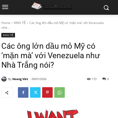
Home
KINH TẾ
Các ông lớn dầu mỏ Mỹ có 'mặn mà' với Venezuela
như...
KINH TẾ
Các ông lớn dầu mỏ Mỹ có
‘mặn mà’ với Venezuela như
Nhà Trắng nói?
By
Hoang Viet
09/01/2026
172
0