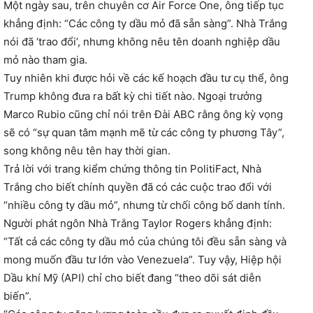
Một ngày sau, trên chuyên cơ Air Force One, ông tiếp tục
khẳng định: “Các công ty dầu mỏ đã sẵn sàng”. Nhà Trắng
nói đã ‘trao đổi’, nhưng không nêu tên doanh nghiệp dầu
mỏ nào tham gia.
Tuy nhiên khi được hỏi về các kế hoạch đầu tư cụ thể, ông
Trump không đưa ra bất kỳ chi tiết nào. Ngoại trưởng
Marco Rubio cũng chỉ nói trên Đài ABC rằng ông kỳ vọng
sẽ có “sự quan tâm mạnh mẽ từ các công ty phương Tây”,
song không nêu tên hay thời gian.
Trả lời với trang kiểm chứng thông tin PolitiFact, Nhà
Trắng cho biết chính quyền đã có các cuộc trao đổi với
“nhiều công ty dầu mỏ”, nhưng từ chối công bố danh tính.
Người phát ngôn Nhà Trắng Taylor Rogers khẳng định:
“Tất cả các công ty dầu mỏ của chúng tôi đều sẵn sàng và
mong muốn đầu tư lớn vào Venezuela”. Tuy vậy, Hiệp hội
Dầu khí Mỹ (API) chỉ cho biết đang “theo dõi sát diễn
biến”.