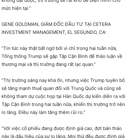
không đạt được, thị trường sẽ rất khó để biện minh cho
mức hiện tại.”
GENE GOLDMAN, GIÁM ĐỐC ĐẦU TƯ TẠI CETERA
INVESTMENT MANAGEMENT, EL SEGUNDO, CA:
“Tin tức này thật bất ngờ bởi vì chỉ trong hai tuần nữa,
Tổng thống Trump sẽ gặp Tập Cận Bình để thảo luận về
thương mại và thị trường đang rất lạc quan.”
“Thị trường sáng nay khá ổn, nhưng việc Trump tuyên bố
sẽ tăng mạnh thuế quan đối với Trung Quốc và cũng sẽ
không tham dự cuộc họp tại Hàn Quốc dự kiến ​​diễn ra với
Tập Cận Bình trong hai tuần nữa, khiến thị trường trở nên
lo lắng. Điều này làm tăng thêm rủi ro.”
“Với việc cổ phiếu đang được định giá cao, đợt bán tháo
này là dấu hiệu của sự lo lắng. Mọi thứ đều được định giá