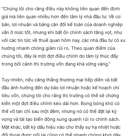
“Chúng tôi cho rằng điều này không liên quan đến định
giá mà liên quan nhiều hơn đến tâm lý nhà đầu tư. Về cơ
bản, lợi nhuận và bảng cân đối kế toán của doanh nghiệp
vẫn ở mức tốt, nhưng khi bất ổn chính sách tăng vọt, như
với các tin tức về thuế quan hôm nay, các nhà đầu tư có xu
hướng nhanh chóng giảm rủi ro. Theo quan điểm của
chúng tôi, đây là một đợt điều chỉnh do tâm lý thúc đẩy
trong bối cảnh thị trường vốn đang khá vững vàng.”
Tuy nhiên, nếu căng thẳng thương mại tiếp diễn và bắt
đầu ảnh hưởng đến dự báo lợi nhuận hoặc kế hoạch chi
tiêu vốn, chúng tôi cho rằng thị trường có thể sẽ chứng
kiến ​​một đợt điều chỉnh kéo dài hơn. Bong bóng khó có
thể vỡ tan chỉ sau một đêm, nhưng nó có thể đặt lại kỳ
vọng và tái tạo biến động xung quanh rủi ro chính sách.
Mặt khác, bất kỳ dấu hiệu nào cho thấy sự hạ nhiệt hoặc
đối thoại được nối lại cũng có thể nhanh chóng khơi dậy