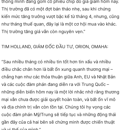
thông minh đang gom cổ phiếu chip do giá giảm hôm nay.
Thị trường đã có một đợt bán tháo nhẹ, sau khi chứng
kiến ​​mức tăng trưởng vượt bậc kể từ tháng 4, nhưng, cũng
như tháng thuế quan, đây lại là một cơ hội mua vào khác.
Thị trường tăng giá vẫn còn nguyên vẹn.”
TIM HOLLAND, GIÁM ĐỐC ĐẦU TƯ, ORION, OMAHA:
“Sau nhiều tháng có nhiều tin tốt hơn tin xấu và nhiều
điều chắc chắn hơn là bất ổn xung quanh thương mại –
chẳng hạn như các thỏa thuận giữa Anh, EU và Nhật Bản
và các cuộc đàm phán đang diễn ra với Trung Quốc –
những diễn biến hôm nay là một lời nhắc nhở rằng thương
mại vẫn chưa được giải quyết hoàn toàn, và bất ổn vĩ mô
và địa chính trị vẫn còn tồn tại. Chúng tôi hy vọng các
cuộc đàm phán Mỹ/Trung sẽ tiếp tục và những động thái
gần đây của cả hai bên sẽ chứng minh được chiến thuật
và vị thế của mình.”