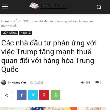
Home
BIỂN ĐÔNG
Các nhà đầu tư phản ứng với việc Trump tăng
mạnh thuế...
BIỂN ĐÔNG
KINH TẾ
Các nhà đầu tư phản ứng với
việc Trump tăng mạnh thuế
quan đối với hàng hóa Trung
Quốc
By
Hoang Viet
10/10/2025
351
0