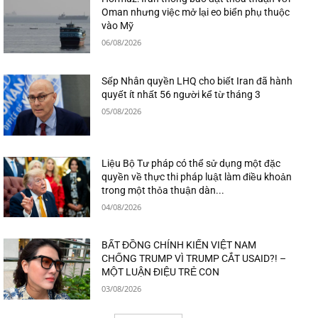
Oman nhưng việc mở lại eo biển phụ thuộc
vào Mỹ
06/08/2026
Sếp Nhân quyền LHQ cho biết Iran đã hành
quyết ít nhất 56 người kể từ tháng 3
05/08/2026
Liệu Bộ Tư pháp có thể sử dụng một đặc
quyền về thực thi pháp luật làm điều khoản
trong một thỏa thuận dàn...
04/08/2026
BẤT ĐỒNG CHÍNH KIẾN VIỆT NAM
CHỐNG TRUMP VÌ TRUMP CẮT USAID?! –
MỘT LUẬN ĐIỆU TRẺ CON
03/08/2026