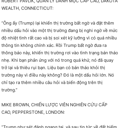
ROBERT PAVLIK, QUẢN LÝ DANH MỤC CẤP CAO, DAKOTA
WEALTH, CONNECTICUT:
“Ông ấy (Trump) lại khiến thị trường bất ngờ và đặt thêm
nhiều dấu hỏi vào một thị trường đang bị nghi ngờ về mức
độ nhiệt tình rất cao và bị soi xét kỹ lưỡng vì có quá nhiều
thông tin không chính xác. Rồi Trump bất ngờ đưa ra
thông báo này, khiến thị trường rơi vào tình trạng bán tháo
nhẹ. Khi bạn phản ứng với nó trong quá khứ, nó đã quay
trở lại và thiêu rụi bạn. Liệu bạn có bán tháo khỏi thị
trường này vì điều này không? Đó là một dấu hỏi lớn. Nó
chỉ tạo ra thêm nhiều câu hỏi và biến động trên thị
trường.”
MIKE BROWN, CHIẾN LƯỢC VIÊN NGHIÊN CỨU CẤP
CAO, PEPPERSTONE, LONDON:
“Trump như sét đánh ngang tai, và sau tin tức về đất hiếm