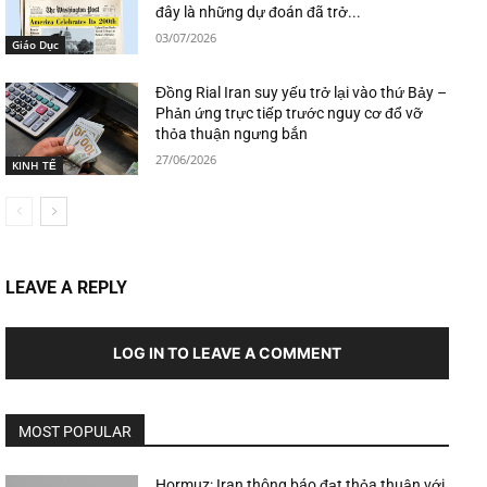
đây là những dự đoán đã trở...
03/07/2026
Giáo Dục
Đồng Rial Iran suy yếu trở lại vào thứ Bảy –
Phản ứng trực tiếp trước nguy cơ đổ vỡ
thỏa thuận ngưng bắn
27/06/2026
KINH TẾ
LEAVE A REPLY
LOG IN TO LEAVE A COMMENT
MOST POPULAR
Hormuz: Iran thông báo đạt thỏa thuận với