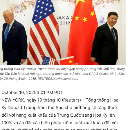
ng thống Hoa Kỳ Donald Trump tham dự cuộc gặp song phương với Chủ tịch Trung
ốc Tập Cận Bình tại hội nghị thượng đỉnh các nhà lãnh đạo G20 ở Osaka, Nhật Bản,
ày 29 tháng 6 năm 2019. REUTERS/Kevin Lamarque/
October 10, 2025
3:01 PM PDT
NEW YORK, ngày 10 tháng 10 (Reuters) – Tổng thống Hoa
Kỳ Donald Trump hôm thứ Sáu cho biết ông sẽ tăng thuế
đối với hàng xuất khẩu của Trung Quốc sang Hoa Kỳ lên
100% và áp đặt các biện pháp kiểm soát xuất khẩu đối với