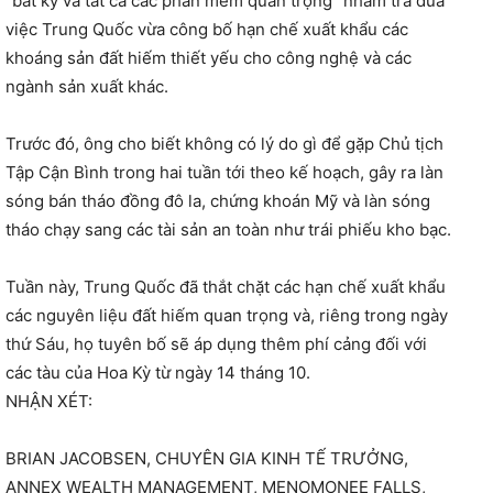
“bất kỳ và tất cả các phần mềm quan trọng” nhằm trả đũa
việc Trung Quốc vừa công bố hạn chế xuất khẩu các
khoáng sản đất hiếm thiết yếu cho công nghệ và các
ngành sản xuất khác.
Trước đó, ông cho biết không có lý do gì để gặp Chủ tịch
Tập Cận Bình trong hai tuần tới theo kế hoạch, gây ra làn
sóng bán tháo đồng đô la, chứng khoán Mỹ và làn sóng
tháo chạy sang các tài sản an toàn như trái phiếu kho bạc.
Tuần này, Trung Quốc đã thắt chặt các hạn chế xuất khẩu
các nguyên liệu đất hiếm quan trọng và, riêng trong ngày
thứ Sáu, họ tuyên bố sẽ áp dụng thêm phí cảng đối với
các tàu của Hoa Kỳ từ ngày 14 tháng 10.
NHẬN XÉT:
BRIAN JACOBSEN, CHUYÊN GIA KINH TẾ TRƯỞNG,
ANNEX WEALTH MANAGEMENT, MENOMONEE FALLS,