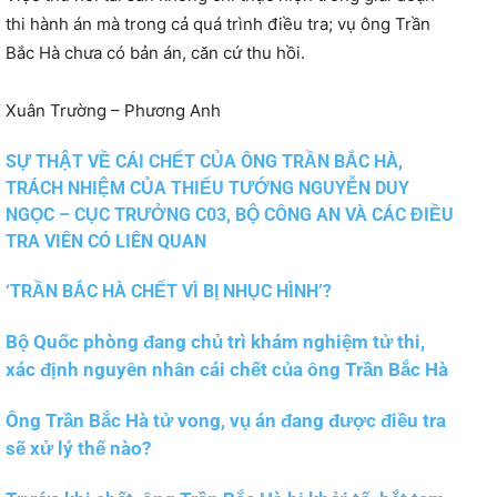
thi hành án mà trong cả quá trình điều tra; vụ ông Trần
Bắc Hà chưa có bản án, căn cứ thu hồi.
Xuân Trường – Phương Anh
SỰ THẬT VỀ CÁI CHẾT CỦA ÔNG TRẦN BẮC HÀ,
TRÁCH NHIỆM CỦA THIẾU TƯỚNG NGUYỄN DUY
NGỌC – CỤC TRƯỞNG C03, BỘ CÔNG AN VÀ CÁC ĐIỀU
TRA VIÊN CÓ LIÊN QUAN
‘TRẦN BẮC HÀ CHẾT VÌ BỊ NHỤC HÌNH’?
Bộ Quốc phòng đang chủ trì khám nghiệm tử thi,
xác định nguyên nhân cái chết của ông Trần Bắc Hà
Ông Trần Bắc Hà tử vong, vụ án đang được điều tra
sẽ xử lý thế nào?