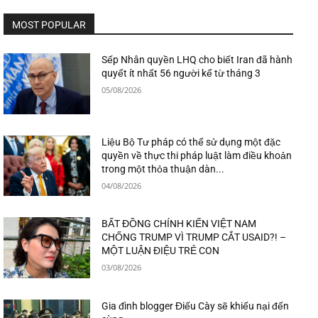
MOST POPULAR
Sếp Nhân quyền LHQ cho biết Iran đã hành
quyết ít nhất 56 người kể từ tháng 3
05/08/2026
Liệu Bộ Tư pháp có thể sử dụng một đặc
quyền về thực thi pháp luật làm điều khoản
trong một thỏa thuận dàn...
04/08/2026
BẤT ĐỒNG CHÍNH KIẾN VIỆT NAM
CHỐNG TRUMP VÌ TRUMP CẮT USAID?! –
MỘT LUẬN ĐIỆU TRẺ CON
03/08/2026
Gia đình blogger Điếu Cày sẽ khiếu nại đến