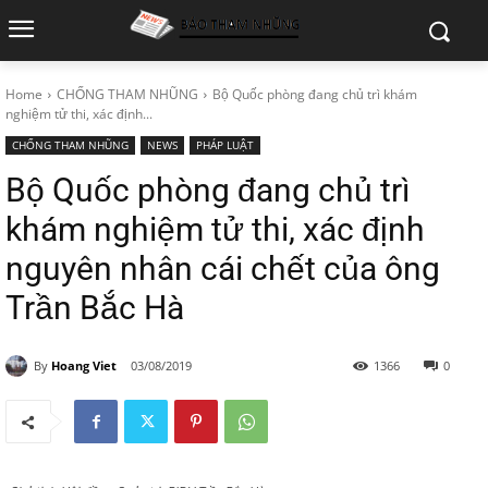
Home
CHỐNG THAM NHŨNG
Bộ Quốc phòng đang chủ trì khám
nghiệm tử thi, xác định...
CHỐNG THAM NHŨNG
NEWS
PHÁP LUẬT
Bộ Quốc phòng đang chủ trì
khám nghiệm tử thi, xác định
nguyên nhân cái chết của ông
Trần Bắc Hà
By
Hoang Viet
03/08/2019
1366
0