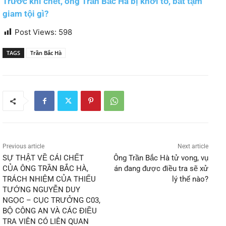
Trước khi chết, ông Trần Bắc Hà bị khởi tố, bắt tạm
giam tội gì?
Post Views:
598
TAGS
Trần Bắc Hà
Previous article
Next article
SỰ THẬT VỀ CÁI CHẾT
Ông Trần Bắc Hà tử vong, vụ
CỦA ÔNG TRẦN BẮC HÀ,
án đang được điều tra sẽ xử
TRÁCH NHIỆM CỦA THIẾU
lý thế nào?
TƯỚNG NGUYỄN DUY
NGỌC – CỤC TRƯỞNG C03,
BỘ CÔNG AN VÀ CÁC ĐIỀU
TRA VIÊN CÓ LIÊN QUAN