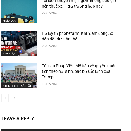
Tôi luôn khuyên mọi người không bao giờ
nên thuê xe — trừ trường hợp này
27/07/2026
Giáo Dục
Hệ lụy từ phonefarm: Khi “đám đông ảo”
dẫn dắt dư luận thật
25/07/2026
Giáo Dục
Tối cao Pháp Viện Mỹ bảo vệ quyền quốc
tịch theo nơi sinh, bác bỏ sắc lệnh của
Trump
10/07/2026
CHÍNH TRỊ - XÃ HỘI
LEAVE A REPLY