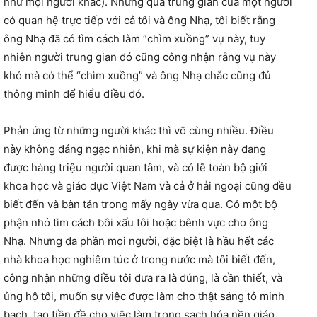
như mọi người khác). Nhưng qua trung gian của một người
có quan hệ trực tiếp với cả tôi và ông Nhạ, tôi biết rằng
ông Nhạ đã có tìm cách làm “chìm xuồng” vụ này, tuy
nhiên người trung gian đó cũng công nhận rằng vụ này
khó mà có thể “chìm xuồng” và ông Nhạ chắc cũng đủ
thông minh để hiểu điều đó.
Phản ứng từ những người khác thì vô cùng nhiều. Điều
này không đáng ngạc nhiên, khi mà sự kiện này đang
được hàng triệu người quan tâm, và có lẽ toàn bộ giới
khoa học và giáo dục Việt Nam và cả ở hải ngoại cũng đều
biết đến và bàn tán trong mấy ngày vừa qua. Có một bộ
phận nhỏ tìm cách bôi xấu tôi hoặc bênh vực cho ông
Nhạ. Nhưng đa phần mọi người, đặc biệt là hầu hết các
nhà khoa học nghiêm túc ở trong nước mà tôi biết đến,
công nhận những điều tôi đưa ra là đúng, là cần thiết, và
ủng hộ tôi, muốn sự việc được làm cho thật sáng tỏ minh
bạch, tạo tiền đề cho việc làm trong sạch hóa nền giáo