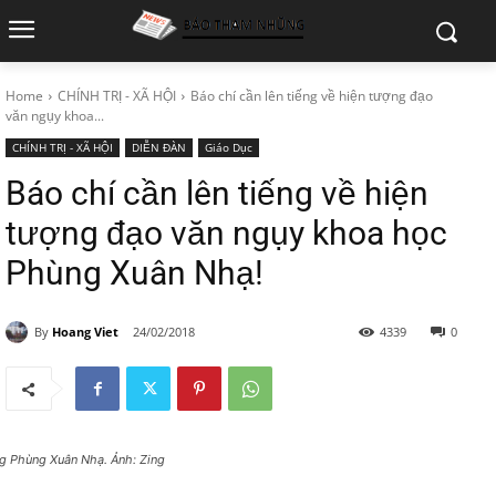
Home
CHÍNH TRỊ - XÃ HỘI
Báo chí cần lên tiếng về hiện tượng đạo
văn ngụy khoa...
CHÍNH TRỊ - XÃ HỘI
DIỄN ĐÀN
Giáo Dục
Báo chí cần lên tiếng về hiện
tượng đạo văn ngụy khoa học
Phùng Xuân Nhạ!
By
Hoang Viet
24/02/2018
4339
0
g Phùng Xuân Nhạ. Ảnh: Zing