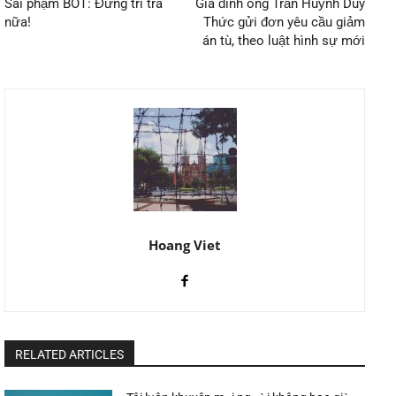
Sai phạm BOT: Đừng trí trá
Gia đình ông Trần Huỳnh Duy
nữa!
Thức gửi đơn yêu cầu giảm
án tù, theo luật hình sự mới
Hoang Viet
RELATED ARTICLES