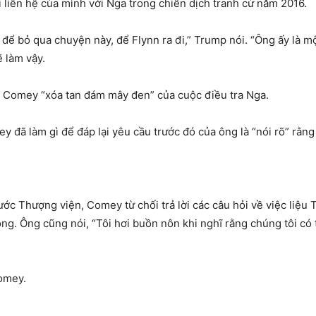
ối liên hệ của mình với Nga trong chiến dịch tranh cử năm 2016.
để bỏ qua chuyện này, để Flynn ra đi,” Trump nói. “Ông ấy là mộ
 làm vậy.
 Comey “xóa tan đám mây đen” của cuộc điều tra Nga.
đã làm gì để đáp lại yêu cầu trước đó của ông là “nói rõ” rằng
ước Thượng viện, Comey từ chối trả lời các câu hỏi về việc liệu 
ng. Ông cũng nói, “Tôi hơi buồn nôn khi nghĩ rằng chúng tôi có
omey.