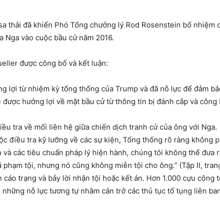
sa thải đã khiến Phó Tổng chưởng lý Rod Rosenstein bổ nhiệm 
của Nga vào cuộc bầu cử năm 2016.
ller được công bố và kết luận:
 lợi từ nhiệm kỳ tổng thống của Trump và đã nỗ lực để đảm bảo k
được hưởng lợi về mặt bầu cử từ thông tin bị đánh cắp và công b
ều tra về mối liên hệ giữa chiến dịch tranh cử của ông với Nga.
ộc điều tra kỹ lưỡng về các sự kiện, Tổng thống rõ ràng không ph
ện và các tiêu chuẩn pháp lý hiện hành, chúng tôi không thể đư
phạm tội, nhưng nó cũng không miễn tội cho ông.” (Tập II, tran
 cáo trạng và bảy lời nhận tội hoặc kết án. Hơn 1.000 cựu công 
 những nỗ lực tương tự nhằm cản trở các thủ tục tố tụng liên b