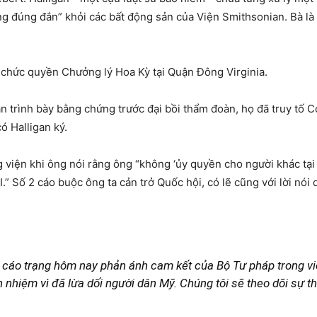
g đúng đắn” khỏi các bất động sản của Viện Smithsonian. Bà là
 chức quyền Chưởng lý Hoa Kỳ tại Quận Đông Virginia.
hân trình bày bằng chứng trước đại bồi thẩm đoàn, họ đã truy tố 
ó Halligan ký.
viện khi ông nói rằng ông “không ‘ủy quyền cho người khác tại
I.” Số 2 cáo buộc ông ta cản trở Quốc hội, có lẽ cũng với lời nói
n cáo trạng hôm nay phản ánh cam kết của Bộ Tư pháp trong 
h nhiệm vì đã lừa dối người dân Mỹ. Chúng tôi sẽ theo dõi sự th