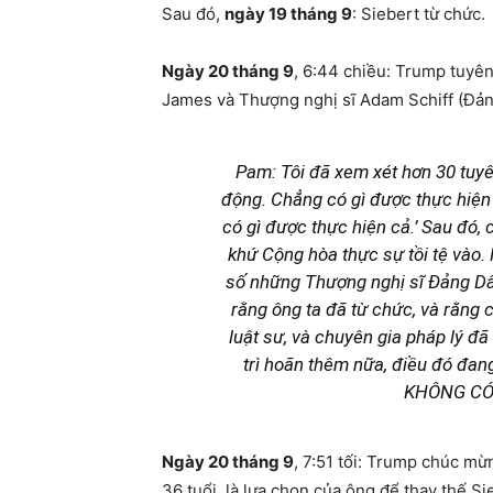
Sau đó,
ngày 19 tháng 9
: Siebert từ chức.
Ngày 20 tháng 9
, 6:44 chiều: Trump tuyên
James và Thượng nghị sĩ Adam Schiff (Đản
Pam: Tôi đã xem xét hơn 30 tuyên
động. Chẳng có gì được thực hiện 
có gì được thực hiện cả.’ Sau đó,
khứ Cộng hòa thực sự tồi tệ vào. 
số những Thượng nghị sĩ Đảng Dân 
rằng ông ta đã từ chức, và rằng 
luật sư, và chuyên gia pháp lý đã
trì hoãn thêm nữa, điều đó đang 
KHÔNG CÓ 
Ngày 20 tháng 9
, 7:51 tối: Trump chúc m
36 tuổi, là lựa chọn của ông để thay thế S