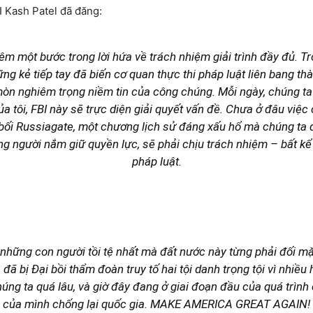
I Kash Patel đã đăng:
êm một bước trong lời hứa về trách nhiệm giải trình đầy đủ. Tro
 kẻ tiếp tay đã biến cơ quan thực thi pháp luật liên bang thà
mòn nghiêm trọng niềm tin của công chúng. Mỗi ngày, chúng ta 
ủa tôi, FBI này sẽ trực diện giải quyết vấn đề. Chưa ở đâu việc 
ê bối Russiagate, một chương lịch sử đáng xấu hổ mà chúng ta đ
ng người nắm giữ quyền lực, sẽ phải chịu trách nhiệm – bất kể
pháp luật.
hững con người tồi tệ nhất mà đất nước này từng phải đối 
ã bị Đại bồi thẩm đoàn truy tố hai tội danh trọng tội vì nhiều
úng ta quá lâu, và giờ đây đang ở giai đoạn đầu của quá trình
của mình chống lại quốc gia. MAKE AMERICA GREAT AGAIN!