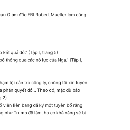
cựu Giám đốc FBI Robert Mueller làm công
ết quả đó.” (Tập I, trang 5)
ố thông qua các nỗ lực của Nga.” (Tập I,
ạm tội cản trở công lý, chúng tôi xin tuyên
a ra phán quyết đó… Theo đó, mặc dù báo
g 2)
tố viên liên bang đã ký một tuyên bố rằng
ang như Trump đã làm, họ có khả năng sẽ bị