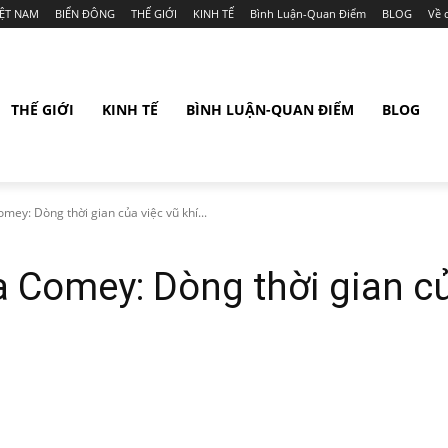
IỆT NAM
BIỂN ĐÔNG
THẾ GIỚI
KINH TẾ
Bình Luận-Quan Điểm
BLOG
Về 
THẾ GIỚI
KINH TẾ
BÌNH LUẬN-QUAN ĐIỂM
BLOG
mey: Dòng thời gian của việc vũ khí...
 Comey: Dòng thời gian củ