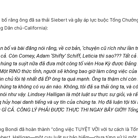
 bố rằng ông đã sa thải Siebert và gây áp lực buộc Tổng Chưởng
g Dân chủ-California):
 bố và bài đăng nói rằng, về cơ bản, ‘chuyện cũ rích như lần 
cả. Còn Comey, Adam ‘Shifty’ Schiff, Leticia thì sao??? Tất cả
 chúng ta suýt nữa đã đưa một công tố viên Hoa Kỳ được Đảng D
Một RINO thức tỉnh, người sẽ không bao giờ làm công việc của m
chủ tồi tệ nhất đã ÉP ông ta quá mạnh. Ông ta thậm chí còn nó
chúng ta không có vụ án nào. Không, tôi đã sa thải ông ta, và
 nói như vậy. Lindsey Halligan là một luật sư thực sự giỏi, và 
hủy hoại danh tiếng và uy tín của chúng ta. Họ đã luận tội tôi hai
GÌ CẢ. CÔNG LÝ PHẢI ĐƯỢC THỰC THI NGAY BÂY GIỜ!!! Tổng
ừng Bondi đã hoàn thành “công việc TUYỆT VỜI với tư cách là Tổ
iebert. Halligan—một cựu luật sư bảo hiểm—chưa từng xử lý một v