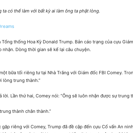
a có thể làm với bất kỳ ai làm ông ta phật lòng.
Dreams
ủa Tổng thống Hoa Kỳ Donald Trump. Bản cáo trạng của cựu Giá
 nhận. Dòng thời gian sẽ kể lại câu chuyện.
ột bữa tối riêng tư tại Nhà Trắng với Giám đốc FBI Comey. Tro
i lòng trung thành.”
ời. Lần thứ hai, Comey nói: “Ông sẽ luôn nhận được sự trung th
 trung thành chân thành.”
 gặp riêng với Comey, Trump đã đề cập đến cựu Cố vấn An ninh 