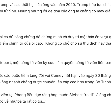
rump và sau thất bại của ông vào năm 2020: Trump tiếp tục chỉ 
bị tử hình. Nhưng những lời đe dọa của ông ta chẳng có mấy giá t
i có đủ bằng chứng để chứng minh và duy trì một bản án vượt q
điểm chính trị của bị cáo: “Không có chỗ cho sự thù địch hay th
iebert, một công tố viên kỳ cựu, làm quyền công tố viên liên b
i các cáo buộc tiềm tàng đối với Comey hết hạn vào ngày 30 thán
a ông nhanh chóng được chuyển lên cấp cao hơn trong Bộ Tư ph
 viên tại Phòng Bầu dục rằng ông muốn Siebert “ra đi” vì ông ch
ó vẻ như bà ta rất có tội…”