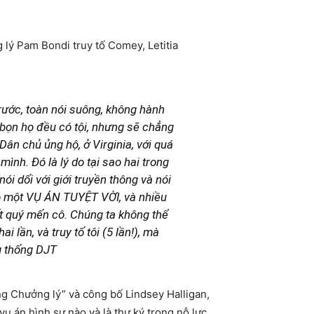
 lý Pam Bondi truy tố Comey, Letitia
trước, toàn nói suông, không hành
 bọn họ đều có tội, nhưng sẽ chẳng
ân chủ ủng hộ, ở Virginia, với quá
ình. Đó là lý do tại sao hai trong
i dối với giới truyền thông và nói
 có một VỤ ÁN TUYỆT VỜI, và nhiều
rất quý mến cô. Chúng ta không thể
 lần, và truy tố tôi (5 lần!), mà
 thống DJT
ng Chưởng lý” và công bố Lindsey Halligan,
ụ án hình sự nào và là thư ký trong nỗ lực