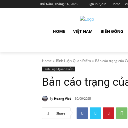
Thứ Năm, Tháng 8 6, 2026
Sign in / Join
Home
V
HOME
VIỆT NAM
BIỂN ĐÔNG
Home
Bình Luận-Quan Điểm
Bản cáo trạng của Co
Bình Luận-Quan Điểm
Bản cáo trạng của
By
Hoang Viet
30/09/2025
Share