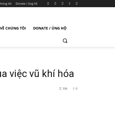
chúng tôi
Donate / ủng hộ
VỀ CHÚNG TÔI
DONATE / ỦNG HỘ
a việc vũ khí hóa
336
0