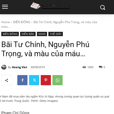
Home
BIỂN ĐÔNG
Bãi Tư Chính, Nguyễn Phú Trọng, và màu của
máu…
BIỂN ĐÔNG
DIỄN ĐÀN
NEWS
THẾ GIỚI
Bãi Tư Chính, Nguyễn Phú
Trọng, và màu của máu…
By
Hoang Viet
30/09/2019
1005
0
ệt Nam đã mua sắm tàu ngầm Kilo từ Nga, nhưng tương quan lực lượng quân sự quá
ỏ bé trước Trung Quốc. (Hình: Getty Images)
Phạm Chí Dũng