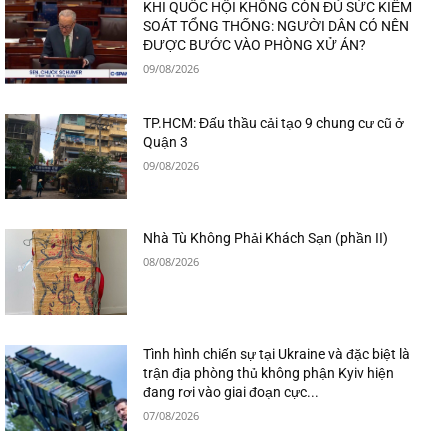
KHI QUỐC HỘI KHÔNG CÒN ĐỦ SỨC KIỂM
SOÁT TỔNG THỐNG: NGƯỜI DÂN CÓ NÊN
ĐƯỢC BƯỚC VÀO PHÒNG XỬ ÁN?
09/08/2026
TP.HCM: Đấu thầu cải tạo 9 chung cư cũ ở
Quận 3
09/08/2026
Nhà Tù Không Phải Khách Sạn (phần II)
08/08/2026
Tình hình chiến sự tại Ukraine và đặc biệt là
trận địa phòng thủ không phận Kyiv hiện
đang rơi vào giai đoạn cực...
07/08/2026