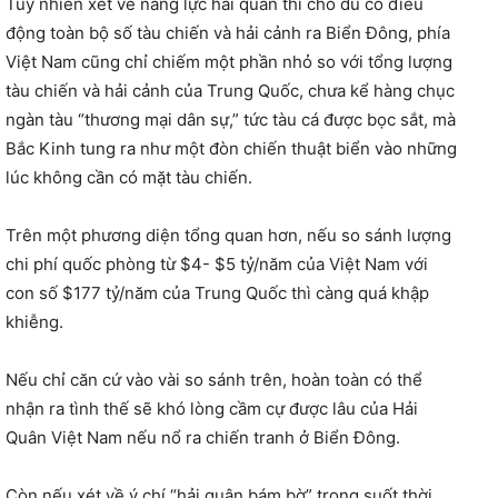
Tuy nhiên xét về năng lực hải quân thì cho dù có điều
động toàn bộ số tàu chiến và hải cảnh ra Biển Đông, phía
Việt Nam cũng chỉ chiếm một phần nhỏ so với tổng lượng
tàu chiến và hải cảnh của Trung Quốc, chưa kể hàng chục
ngàn tàu “thương mại dân sự,” tức tàu cá được bọc sắt, mà
Bắc Kinh tung ra như một đòn chiến thuật biển vào những
lúc không cần có mặt tàu chiến.
Trên một phương diện tổng quan hơn, nếu so sánh lượng
chi phí quốc phòng từ $4- $5 tỷ/năm của Việt Nam với
con số $177 tỷ/năm của Trung Quốc thì càng quá khập
khiễng.
Nếu chỉ căn cứ vào vài so sánh trên, hoàn toàn có thể
nhận ra tình thế sẽ khó lòng cầm cự được lâu của Hải
Quân Việt Nam nếu nổ ra chiến tranh ở Biển Đông.
Còn nếu xét về ý chí “hải quân bám bờ” trong suốt thời