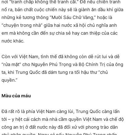
nơi “tranh chấp không thể tranh cãi.” Để nếu chiến tranh
nổ ra, bản chất cuộc chiến này sẽ là giành ăn dầu khí giữa
những kẻ tương thông “Mười Sáu Chữ Vàng,” hoặc là
“chuyện trong nhà” giữa hai nước xã hội chủ nghĩa anh
em mà không cần đến sự chia sẻ hay can thiệp của các
nước khác.
Còn với Việt Nam, tình thế đã không còn dễ rút lui và dễ
“rửa mặt” cho Nguyễn Phú Trọng và Bộ Chính Trị của ông
ta, khi Trung Quốc đã dám tung ra tối hậu thư “chủ
quyền.”
Màu của máu
Đã rất rõ là phía Việt Nam càng lùi, Trung Quốc càng lấn
tới – y hệt cái cách mà nhà cầm quyền Việt Nam và chế độ
công an trị ở đất nước này đã đối xử với phong trào dân
chủ nhân quyền. Ngay cả nếu Nguyễn Phú Trọng chấp