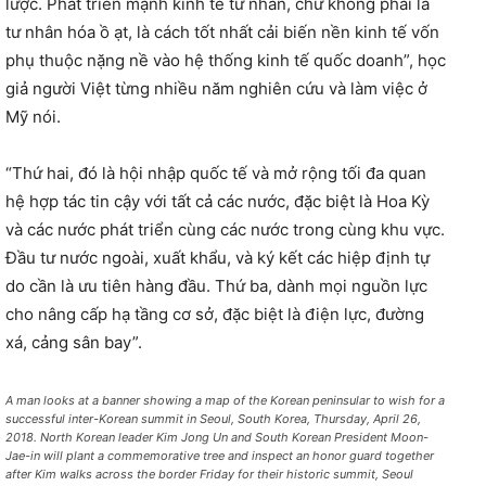
lược. Phát triển mạnh kinh tế tư nhân, chứ không phải là
tư nhân hóa ồ ạt, là cách tốt nhất cải biến nền kinh tế vốn
phụ thuộc nặng nề vào hệ thống kinh tế quốc doanh”, học
giả người Việt từng nhiều năm nghiên cứu và làm việc ở
Mỹ nói.
“Thứ hai, đó là hội nhập quốc tế và mở rộng tối đa quan
hệ hợp tác tin cậy với tất cả các nước, đặc biệt là Hoa Kỳ
và các nước phát triển cùng các nước trong cùng khu vực.
Đầu tư nước ngoài, xuất khẩu, và ký kết các hiệp định tự
do cần là ưu tiên hàng đầu. Thứ ba, dành mọi nguồn lực
cho nâng cấp hạ tầng cơ sở, đặc biệt là điện lực, đường
xá, cảng sân bay”.
A man looks at a banner showing a map of the Korean peninsular to wish for a
successful inter-Korean summit in Seoul, South Korea, Thursday, April 26,
2018. North Korean leader Kim Jong Un and South Korean President Moon-
Jae-in will plant a commemorative tree and inspect an honor guard together
after Kim walks across the border Friday for their historic summit, Seoul