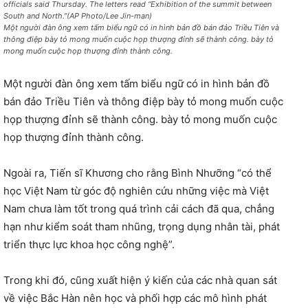
officials said Thursday. The letters read “Exhibition of the summit between
South and North.”(AP Photo/Lee Jin-man)
Một người đàn ông xem tấm biểu ngữ có in hình bản đồ bán đảo Triều Tiên và
thông điệp bày tỏ mong muốn cuộc họp thượng đỉnh sẽ thành công. bày tỏ
mong muốn cuộc họp thượng đỉnh thành công.
Một người đàn ông xem tấm biểu ngữ có in hình bản đồ
bán đảo Triều Tiên và thông điệp bày tỏ mong muốn cuộc
họp thượng đỉnh sẽ thành công. bày tỏ mong muốn cuộc
họp thượng đỉnh thành công.
Ngoài ra, Tiến sĩ Khương cho rằng Bình Nhưỡng “có thể
học Việt Nam từ góc độ nghiên cứu những việc mà Việt
Nam chưa làm tốt trong quá trình cải cách đã qua, chẳng
hạn như kiểm soát tham nhũng, trọng dụng nhân tài, phát
triển thực lực khoa học công nghệ”.
Trong khi đó, cũng xuất hiện ý kiến của các nhà quan sát
về việc Bắc Hàn nên học và phối hợp các mô hình phát