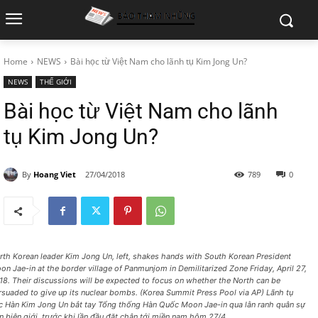
Home
NEWS
Bài học từ Việt Nam cho lãnh tụ Kim Jong Un?
NEWS
THẾ GIỚI
Bài học từ Việt Nam cho lãnh
tụ Kim Jong Un?
By
Hoang Viet
27/04/2018
789
0
rth Korean leader Kim Jong Un, left, shakes hands with South Korean President
on Jae-in at the border village of Panmunjom in Demilitarized Zone Friday, April 27,
18. Their discussions will be expected to focus on whether the North can be
rsuaded to give up its nuclear bombs. (Korea Summit Press Pool via AP) Lãnh tụ
c Hàn Kim Jong Un bắt tay Tổng thống Hàn Quốc Moon Jae-in qua lằn ranh quân sự
ên biên giới, trước khi lần đầu đặt chân tới miền nam hôm 27/4.