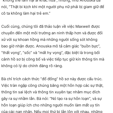
“không thể làm hại ai khác nữa”, nhưng, như Anouska đã
nói, “Thật bi kịch khi một người phụ nữ phải bị giam giữ để
cô ta không làm hại trẻ em.”
Cuối cùng, chúng tôi đã thảo luận về việc Maxwell được
chuyển đến một môi trường an ninh thấp hơn và được đối
xử với sự khoan hồng mà những người sống sót không
bao giờ nhận được. Anouska mô tả cảm giác “buồn bực”,
“thất vọng”, “sốc” và “mất hy vọng”, đặc biệt là trong bối
cảnh hồ sơ bị công bố và việc tiếp tục giữ kín thông tin mà
không có lý do chính đáng rõ ràng.
Bà chỉ trích cách thức “đổ đống” hồ sơ này được cấu trúc.
Việc tràn ngập công chúng bằng một hỗn hợp các sự thật,
thông tin sai lệch và thông tin xuyên tạc nhằm mục đích
gây ra sự nhầm lẫn. Bà nói: “Nó tạo ra sự hỗn loạn”, và sự
hỗn loạn giúp ích cho những người muốn làm mất uy tín
của các nạn nhân. Nếu mọi thứ bị lẫn lộn với nhau, những