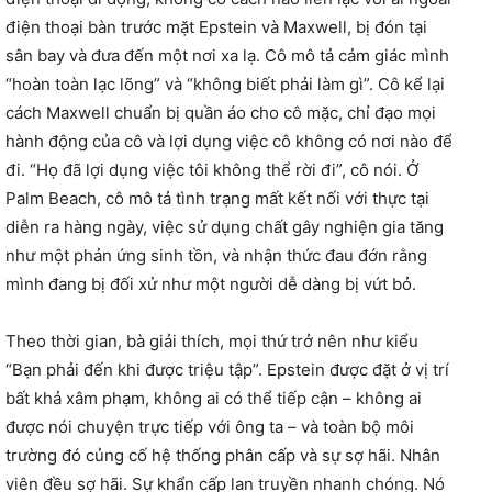
điện thoại bàn trước mặt Epstein và Maxwell, bị đón tại
sân bay và đưa đến một nơi xa lạ. Cô mô tả cảm giác mình
“hoàn toàn lạc lõng” và “không biết phải làm gì”. Cô kể lại
cách Maxwell chuẩn bị quần áo cho cô mặc, chỉ đạo mọi
hành động của cô và lợi dụng việc cô không có nơi nào để
đi. “Họ đã lợi dụng việc tôi không thể rời đi”, cô nói. Ở
Palm Beach, cô mô tả tình trạng mất kết nối với thực tại
diễn ra hàng ngày, việc sử dụng chất gây nghiện gia tăng
như một phản ứng sinh tồn, và nhận thức đau đớn rằng
mình đang bị đối xử như một người dễ dàng bị vứt bỏ.
Theo thời gian, bà giải thích, mọi thứ trở nên như kiểu
“Bạn phải đến khi được triệu tập”. Epstein được đặt ở vị trí
bất khả xâm phạm, không ai có thể tiếp cận – không ai
được nói chuyện trực tiếp với ông ta – và toàn bộ môi
trường đó củng cố hệ thống phân cấp và sự sợ hãi. Nhân
viên đều sợ hãi. Sự khẩn cấp lan truyền nhanh chóng. Nó