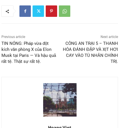
Previous article
Next article
TIN NÓNG: Pháp vừa đột
CÔNG AN TRẠI 5 – THANH
kích văn phòng X của Elon
HÓA ĐÁNH ĐẬP VÀ XỊT HƠI
Musk tại Paris — Và hậu quả
CAY VÀO TÙ NHÂN CHÍNH
rất tệ. Thật sự rất tệ.
TRỊ.
Hoang Viet