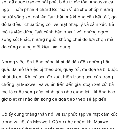
sót đã được trao cơ hội phát biểu trước tòa. Anouska ca
ngợi Thẩm phán Richard Berman vì đã cho phép những
người sống sót nói lên “sự thật, mà không cần kết tội”, gọi
đó là điều “chưa từng có” về mặt pháp lý và cảm xúc. Bà
mô tả việc đứng “sát cánh bên nhau” với những người
sống sót khác, những người không phải do lựa chọn mà
do cùng chung một kiểu lạm dụng.
Nhưng việc lên tiếng công khai đã dẫn đến những hậu
quả. Bà mô tả việc bị theo dõi, quấy rối, đe dọa và bị buộc
phải di dời. Khi bà sau đó xuất hiện trong bản cáo trạng
chống lại Maxwell và vụ án tiến đến giai đoạn xét xử, bà
mô tả cuộc sống của mình gần như dừng lại – không bao
giờ biết khi nào làn sóng đe dọa tiếp theo sẽ ập đến.
Cô ấy cũng thẳng thắn nói về sự phức tạp về mặt cảm xúc
trong vụ kết án Maxwell. Có sự nhẹ nhõm khi Maxwell