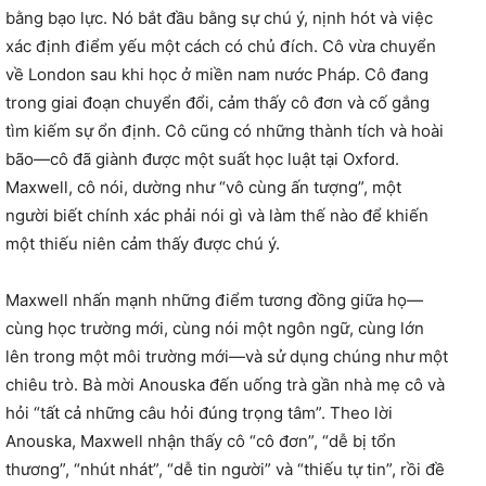
bằng bạo lực. Nó bắt đầu bằng sự chú ý, nịnh hót và việc
xác định điểm yếu một cách có chủ đích. Cô vừa chuyển
về London sau khi học ở miền nam nước Pháp. Cô đang
trong giai đoạn chuyển đổi, cảm thấy cô đơn và cố gắng
tìm kiếm sự ổn định. Cô cũng có những thành tích và hoài
bão—cô đã giành được một suất học luật tại Oxford.
Maxwell, cô nói, dường như “vô cùng ấn tượng”, một
người biết chính xác phải nói gì và làm thế nào để khiến
một thiếu niên cảm thấy được chú ý.
Maxwell nhấn mạnh những điểm tương đồng giữa họ—
cùng học trường mới, cùng nói một ngôn ngữ, cùng lớn
lên trong một môi trường mới—và sử dụng chúng như một
chiêu trò. Bà mời Anouska đến uống trà gần nhà mẹ cô và
hỏi “tất cả những câu hỏi đúng trọng tâm”. Theo lời
Anouska, Maxwell nhận thấy cô “cô đơn”, “dễ bị tổn
thương”, “nhút nhát”, “dễ tin người” và “thiếu tự tin”, rồi đề