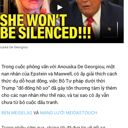
ouska De Georgiou
Trong cuộc phỏng vấn với Anouska De Georgiou, một
nạn nhân của Epstein và Maxwell, cô ấy giải thích cách
thức dụ dỗ hoạt động, việc Bộ Tư pháp dưới thời
Trump “đổ đống hồ sơ” đã gây tổn thương tâm lý thêm
cho các nạn nhân như thế nào, và tại sao cô ấy vẫn
chưa từ bỏ cuộc đấu tranh.
BEN MEISELAS
VÀ
MẠNG LƯỚI MEIDASTOUCH
Trong nhiều năm qua, chúng tôi đã đưa tin về Hồ sơ