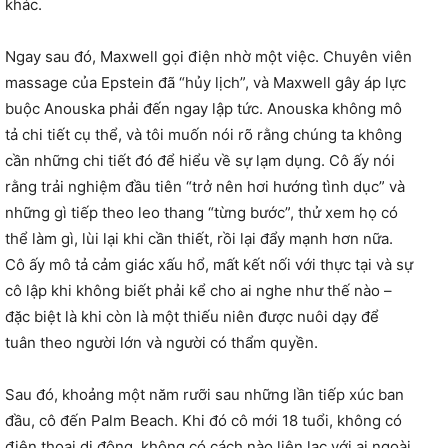
khác.
Ngay sau đó, Maxwell gọi điện nhờ một việc. Chuyên viên
massage của Epstein đã “hủy lịch”, và Maxwell gây áp lực
buộc Anouska phải đến ngay lập tức. Anouska không mô
tả chi tiết cụ thể, và tôi muốn nói rõ rằng chúng ta không
cần những chi tiết đó để hiểu về sự lạm dụng. Cô ấy nói
rằng trải nghiệm đầu tiên “trở nên hơi hướng tình dục” và
những gì tiếp theo leo thang “từng bước”, thử xem họ có
thể làm gì, lùi lại khi cần thiết, rồi lại đẩy mạnh hơn nữa.
Cô ấy mô tả cảm giác xấu hổ, mất kết nối với thực tại và sự
cô lập khi không biết phải kể cho ai nghe như thế nào –
đặc biệt là khi còn là một thiếu niên được nuôi dạy để
tuân theo người lớn và người có thẩm quyền.
Sau đó, khoảng một năm rưỡi sau những lần tiếp xúc ban
đầu, cô đến Palm Beach. Khi đó cô mới 18 tuổi, không có
điện thoại di động, không có cách nào liên lạc với ai ngoài