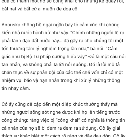
của cô thành một hồ sơ công khai cho những kẻ quấy rối,
bắt nạt và bất cứ ai muốn đe dọa cô.
Anouska không hề ngại ngần bày tỏ cảm xúc khi chứng
kiến nhà nước hành xử như vậy. “Chính những người lẽ ra
phải lãnh đạo đất nước này… đã gây ra cho chúng tôi một
tổn thương tâm lý nghiêm trọng lần nữa,” bà nói. “Cảm
giác như bị Bộ Tư pháp cưỡng hiếp vậy.” Đó là một câu nói
tàn nhẫn, và không phải là lời nói suông. Đó là lời mô tả
chân thực về sự phản bội của các thể chế vốn chỉ có một
nhiệm vụ: bảo vệ nạn nhân trong khi xử lý những thông
tin nhạy cảm.
Cô ấy cũng đề cập đến một điệp khúc thường thấy mà
những người sống sót nghe được khi họ lên tiếng trước
công chúng: rằng việc bị “công khai” có nghĩa là thông tin
cá nhân của họ sẽ bị đem ra đem ra sử dụng. Cô ấy giải
thích sự khác biệt một cách rõ ràng và đầy đau đớn. Cô ấy