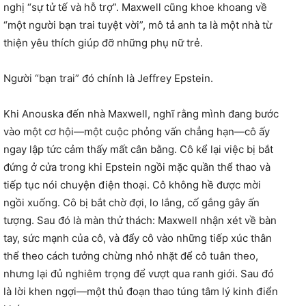
nghị “sự tử tế và hỗ trợ”. Maxwell cũng khoe khoang về
“một người bạn trai tuyệt vời”, mô tả anh ta là một nhà từ
thiện yêu thích giúp đỡ những phụ nữ trẻ.
Người “bạn trai” đó chính là Jeffrey Epstein.
Khi Anouska đến nhà Maxwell, nghĩ rằng mình đang bước
vào một cơ hội—một cuộc phỏng vấn chẳng hạn—cô ấy
ngay lập tức cảm thấy mất cân bằng. Cô kể lại việc bị bắt
đứng ở cửa trong khi Epstein ngồi mặc quần thể thao và
tiếp tục nói chuyện điện thoại. Cô không hề được mời
ngồi xuống. Cô bị bắt chờ đợi, lo lắng, cố gắng gây ấn
tượng. Sau đó là màn thử thách: Maxwell nhận xét về bàn
tay, sức mạnh của cô, và đẩy cô vào những tiếp xúc thân
thể theo cách tưởng chừng nhỏ nhặt để cô tuân theo,
nhưng lại đủ nghiêm trọng để vượt qua ranh giới. Sau đó
là lời khen ngợi—một thủ đoạn thao túng tâm lý kinh điển