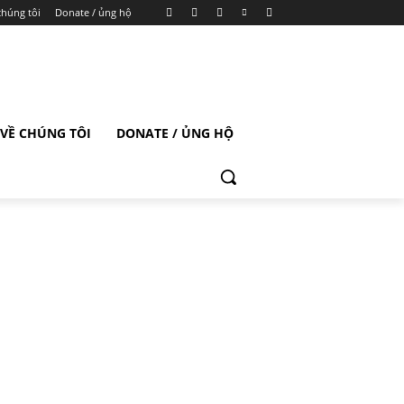
chúng tôi
Donate / ủng hộ
VỀ CHÚNG TÔI
DONATE / ỦNG HỘ