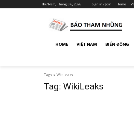
Thứ Năm, Tháng 8 6, 2026
Sign in / Join
Home
V
HOME
VIỆT NAM
BIỂN ĐÔNG
Tags
WikiLeaks
Tag:
WikiLeaks