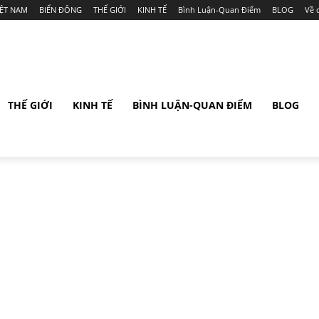
IỆT NAM
BIỂN ĐÔNG
THẾ GIỚI
KINH TẾ
Bình Luận-Quan Điểm
BLOG
Về 
THẾ GIỚI
KINH TẾ
BÌNH LUẬN-QUAN ĐIỂM
BLOG