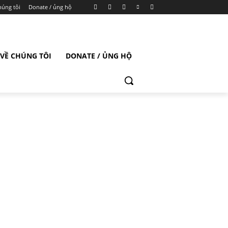
húng tôi
Donate / ủng hộ
VỀ CHÚNG TÔI
DONATE / ỦNG HỘ