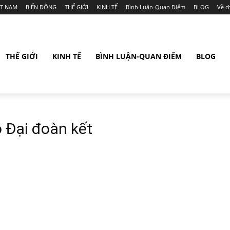
ỆT NAM
BIỂN ĐÔNG
THẾ GIỚI
KINH TẾ
Bình Luận-Quan Điểm
BLOG
Về c
THẾ GIỚI
KINH TẾ
BÌNH LUẬN-QUAN ĐIỂM
BLOG
 Đại đoàn kết