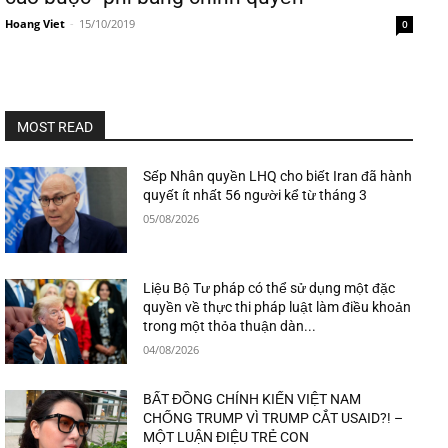
Hoang Viet
-
15/10/2019
0
MOST READ
Sếp Nhân quyền LHQ cho biết Iran đã hành
quyết ít nhất 56 người kể từ tháng 3
05/08/2026
Liệu Bộ Tư pháp có thể sử dụng một đặc
quyền về thực thi pháp luật làm điều khoản
trong một thỏa thuận dàn...
04/08/2026
BẤT ĐỒNG CHÍNH KIẾN VIỆT NAM
CHỐNG TRUMP VÌ TRUMP CẮT USAID?! –
MỘT LUẬN ĐIỆU TRẺ CON