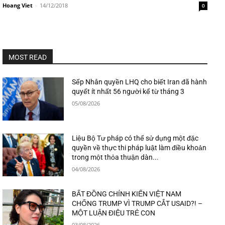
Hoang Viet
-
14/12/2018
0
MOST READ
Sếp Nhân quyền LHQ cho biết Iran đã hành
quyết ít nhất 56 người kể từ tháng 3
05/08/2026
Liệu Bộ Tư pháp có thể sử dụng một đặc
quyền về thực thi pháp luật làm điều khoản
trong một thỏa thuận dàn...
04/08/2026
BẤT ĐỒNG CHÍNH KIẾN VIỆT NAM
CHỐNG TRUMP VÌ TRUMP CẮT USAID?! –
MỘT LUẬN ĐIỆU TRẺ CON
03/08/2026