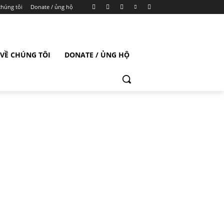
chúng tôi
Donate / ủng hộ
VỀ CHÚNG TÔI
DONATE / ỦNG HỘ