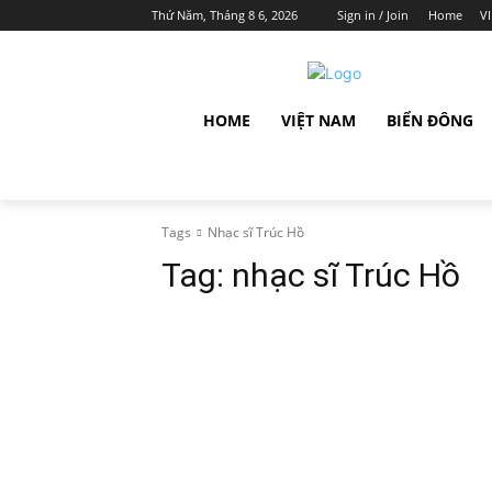
Thứ Năm, Tháng 8 6, 2026
Sign in / Join
Home
V
HOME
VIỆT NAM
BIỂN ĐÔNG
Tags
Nhạc sĩ Trúc Hồ
Tag:
nhạc sĩ Trúc Hồ