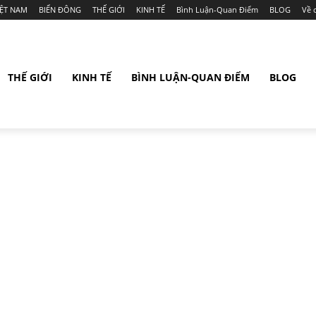
IỆT NAM
BIỂN ĐÔNG
THẾ GIỚI
KINH TẾ
Bình Luận-Quan Điểm
BLOG
Về 
THẾ GIỚI
KINH TẾ
BÌNH LUẬN-QUAN ĐIỂM
BLOG