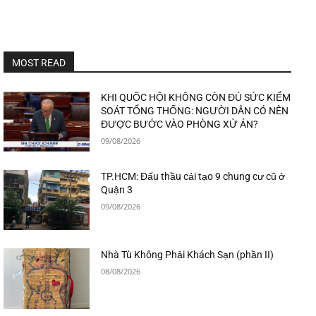
MOST READ
KHI QUỐC HỘI KHÔNG CÒN ĐỦ SỨC KIỂM
SOÁT TỔNG THỐNG: NGƯỜI DÂN CÓ NÊN
ĐƯỢC BƯỚC VÀO PHÒNG XỬ ÁN?
09/08/2026
TP.HCM: Đấu thầu cải tạo 9 chung cư cũ ở
Quận 3
09/08/2026
Nhà Tù Không Phải Khách Sạn (phần II)
08/08/2026